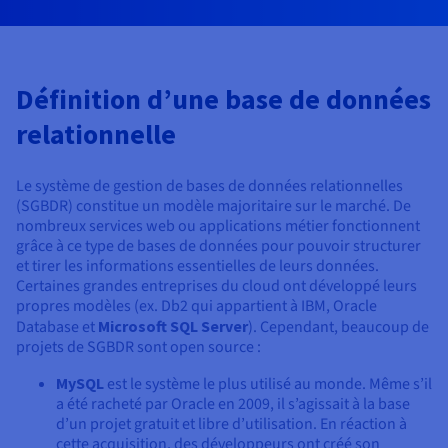
Documentation
Tarifs
Roadmap & Changelog
Disponibilités par régions
Roadmap & Changelog
Documentation
Roadmap & Changelog
Définition d’une base de données
relationnelle
Le système de gestion de bases de données relationnelles
(SGBDR) constitue un modèle majoritaire sur le marché. De
nombreux services web ou applications métier fonctionnent
grâce à ce type de bases de données pour pouvoir structurer
et tirer les informations essentielles de leurs données.
Certaines grandes entreprises du cloud ont développé leurs
propres modèles (ex. Db2 qui appartient à IBM, Oracle
Database et
Microsoft SQL Server
). Cependant, beaucoup de
projets de SGBDR sont open source :
MySQL
est le système le plus utilisé au monde. Même s’il
a été racheté par Oracle en 2009, il s’agissait à la base
d’un projet gratuit et libre d’utilisation. En réaction à
cette acquisition, des développeurs ont créé son