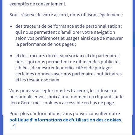
C’est là qu’intervient la normalisation. Traiter les données par
exemptés de consentement.
Pour commander, rendez-vous sur le site de votre pays (États-
relations en interrogeant les ensembles de données liées par
Unis) et créez un compte.
Sous réserve de votre accord, nous utilisons également :
les clés étrangères vues précédemment permet d’effectuer
une seule requête.
Allez sur le site États-Unis
des traceurs de performance et de personnalisation :
qui nous permettent d’améliorer votre navigation
us.ovhcloud.com/
learn
Anglais
USD - $
selon vos préférences et usages ainsi que de mesurer
Différenciation par rapport aux
la performance de nos pages ;
ou
autres modèles de bases de
et des traceurs de réseaux sociaux et de partenaires
tiers : qui nous permettent de diffuser des publicités
Rester sur le site actuel
données
ciblées, de mesurer leur efficacité et de partager
certaines données avec nos partenaires publicitaires
Toutes les bases de données ne s’appuient pas sur ce modèle
et les réseaux sociaux.
de tables. Elles peuvent s’en inspirer, mais possèdent des
Sélectionner un autre site web
spécificités particulières. Dans les années 1980, le modèle
Vous pouvez accepter tous les traceurs, les refuser ou
« orienté objet » apparaît et réinvente la façon dont sont
personnaliser vos choix à tout moment en cliquant sur le
stockées les informations. Dans les années 2000 apparaît le
lien « Gérer mes cookies » accessible en bas de page.
modèle « NoSQL » qui remet en cause le modèle relationnel
Fermer
Pour plus d’informations, vous pouvez consulter notre
des bases de données. Le but était de développer des bases
politique d'informations de d'utilisation des cookies.
de données plus pratiques pour les analyses poussées
comme le big data. Tous ces modèles possèdent leurs
caractéristiques et leurs avantages.