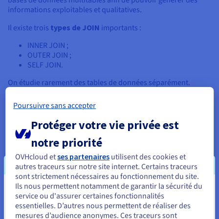
bases de données multitables afin de pouvoir générer des
informations exploitables et qualitatives.
Il existe trois
types de JOIN
importants :
INNER JOIN ;
OUTER JOIN ;
SELF JOIN.
On étudie rarement des tables de données séparément.
Généralement, c’est un ensemble des données ayant une
signification précise, réparti dans différentes tables qui nous
Poursuivre sans accepter
intéresse. Pour ce faire, les données doivent être normalisées
au préalable.
Protéger votre vie privée est
notre priorité
Normalisation
OVHcloud et
ses partenaires
utilisent des cookies et
Interroger plusieurs tables en même temps nécessiterait
autres traceurs sur notre site internet. Certains traceurs
logiquement d’émettre plusieurs requêtes vers les différentes
sont strictement nécessaires au fonctionnement du site.
tables pour en extraire les données. Cependant, une telle
Ils nous permettent notamment de garantir la sécurité du
opération demande du temps, s’avère peu pratique et peut
Vous semblez être localisé en États-
service ou d'assurer certaines fonctionnalités
créer des doublons. Cela peut altérer le traitement des
essentielles. D’autres nous permettent de réaliser des
données.
Unis.
mesures d’audience anonymes. Ces traceurs sont