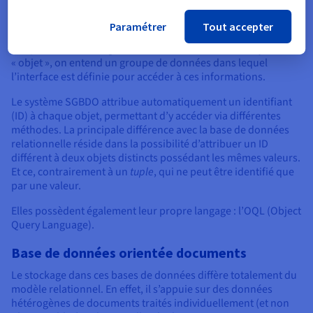
Base de données orientée objet
Paramétrer
Tout accepter
Elle permet le stockage des données sous forme d’objets. Par
« objet », on entend un groupe de données dans lequel
l’interface est définie pour accéder à ces informations.
Le système SGBDO attribue automatiquement un identifiant
(ID) à chaque objet, permettant d’y accéder via différentes
méthodes. La principale différence avec la base de données
relationnelle réside dans la possibilité d’attribuer un ID
différent à deux objets distincts possédant les mêmes valeurs.
Et ce, contrairement à un
tuple
, qui ne peut être identifié que
par une valeur.
Elles possèdent également leur propre langage : l’OQL (Object
Query Language).
Base de données orientée documents
Le stockage dans ces bases de données diffère totalement du
modèle relationnel. En effet, il s’appuie sur des données
hétérogènes de documents traités individuellement (et non