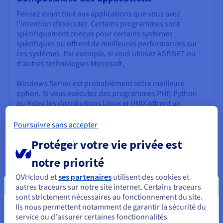
Pensez avant tout aux applications que vous avez
l’intention d’exécuter. Certains programmes sont
spécifiquement conçus pour certains systèmes
spécifiques ou offrent de meilleures performances sur
ces systèmes. Par exemple, si vous utilisez ASP.NET ou
d'autres technologies Microsoft,
Windows Server est probablement votre meilleure
option. Si vous exécutez des programmes PHP, Python
ou Ruby, les distributions Linux et UNIX offrent un
support et des performances solides.
Poursuivre sans accepter
Protéger votre vie privée est
notre priorité
Expertise technique
OVHcloud et
ses partenaires
utilisent des cookies et
autres traceurs sur notre site internet. Certains traceurs
Évaluez vos compétences techniques et votre
sont strictement nécessaires au fonctionnement du site.
connaissance des différents systèmes d'exploitation.
Ils nous permettent notamment de garantir la sécurité du
Vous semblez être localisé en États-
Linux et UNIX offrent un haut degré de contrôle de la
service ou d'assurer certaines fonctionnalités