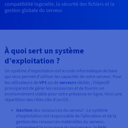
Documentation
compatibilité logicielle, la sécurité des fichiers et la
Tarifs
Roadmap & Changelog
gestion globale du serveur.
Disponibilités par régions
Roadmap & Changelog
Documentation
Roadmap & Changelog
À quoi sert un système
d’exploitation ?
Un système d'exploitation est le code informatique de base
qui vous permet d'utiliser les capacités de votre serveur. Pour
les utilisateurs de
VPS
ou de
serveurs
dédiés , l’objectif
principal est de gérer les ressources et de fournir un
environnement stable pour votre présence en ligne. Voici une
répartition des rôles clés d'un OS :
Gestion
des ressources du serveur : Le système
d’exploitation est responsable de l’allocation et de la
gestion des ressources matérielles du serveur,
notamment la puissance du processeur, la RAM,