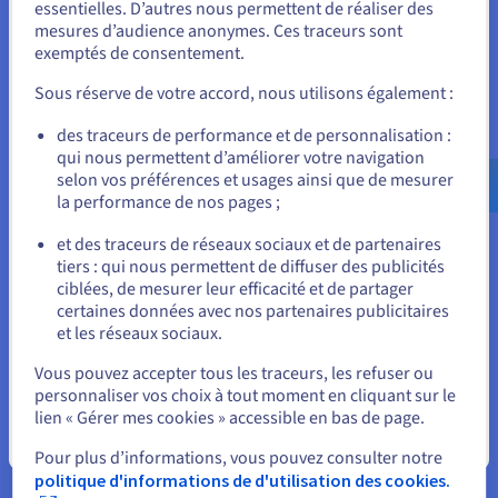
personnalisation, mais peuvent nécessiter une expertise
essentielles. D’autres nous permettent de réaliser des
Unis.
plus technique, principalement lors de l'utilisation de
mesures d’audience anonymes. Ces traceurs sont
l'interface de ligne de commande pour écrire des
exemptés de consentement.
Pour commander, rendez-vous sur le site de votre pays (États-
commandes et lire des sorties. Grâce à son interface
Unis) et créez un compte.
graphique, Windows Server peut être plus facile à gérer
Sous réserve de votre accord, nous utilisons également :
et à utiliser pour les personnes familières avec
Allez sur le site États-Unis
l'environnement Windows.
des traceurs de performance et de personnalisation :
qui nous permettent d’améliorer votre navigation
us.ovhcloud.com/
learn
Anglais
USD - $
selon vos préférences et usages ainsi que de mesurer
la performance de nos pages ;
ou
et des traceurs de réseaux sociaux et de partenaires
tiers : qui nous permettent de diffuser des publicités
Rester sur le site actuel
ciblées, de mesurer leur efficacité et de partager
Performances requises
certaines données avec nos partenaires publicitaires
et les réseaux sociaux.
Évaluez les performances et les besoins en mémoire du
Sélectionner un autre site web
logiciel ou des applications de votre site web. Les
Vous pouvez accepter tous les traceurs, les refuser ou
distributions Linux sont généralement connues pour
personnaliser vos choix à tout moment en cliquant sur le
leur efficacité en termes de mémoire et d’utilisation des
lien « Gérer mes cookies » accessible en bas de page.
ressources, ce qui les rend adaptées aux sites web à fort
Fermer
trafic et aux programmes gourmands en mémoire et en
Pour plus d’informations, vous pouvez consulter notre
ressources.
politique d'informations de d'utilisation des cookies.