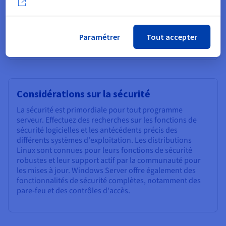
Windows Server peut également offrir de bonnes
performances, en particulier lorsqu’il est optimisé pour
des charges de travail et des besoins en mémoire
Paramétrer
Tout accepter
spécifiques.
Considérations sur la sécurité
La sécurité est primordiale pour tout programme
serveur. Effectuez des recherches sur les fonctions de
sécurité logicielles et les antécédents précis des
différents systèmes d'exploitation. Les distributions
Linux sont connues pour leurs fonctions de sécurité
robustes et leur support actif par la communauté pour
les mises à jour. Windows Server offre également des
fonctionnalités de sécurité complètes, notamment des
pare-feu et des contrôles d'accès.