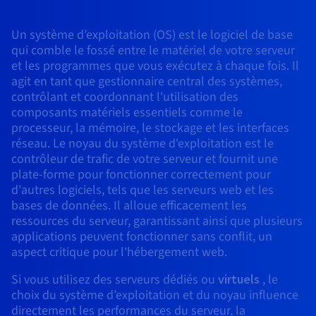
Roadmap & Changelog
AI Endpoints - Catalogue des modèles
Roadmap & Changelog
Roadmap & Changelog
Tarifs
Revendeurs
Tarifs
HYCU for OVHcloud
Guides et documentation
Managed HSM
Disponibilités par régions
MCP Server
Cloud Native
BGP Services
CDN Infrastructure
Bases de données additionnelles
Un système d’exploitation (OS) est le logiciel de base
Quantum
DISTRIBUER MON TRAFIC
USAGES
AI Endpoints - Bases API
Roadmap & Changelog
Tous les usages
Documentation
qui comble le fossé entre le matériel de votre serveur
Guides et documentation
SAP HANA ON OVHCLOUD
et les programmes que vous exécutez à chaque fois. Il
Load Balancer
Dedicated HSM
Roadmap & Changelog
Résilience et AZ
Conformité et certifications
AI & HPC
BGP Services
Option Certificats SSL
Sécurité
PROTECTION & SÉCURITÉ
AI Endpoints - Batch API
agit en tant que gestionnaire central des systèmes,
Tarifs
SAP HANA on Bare Metal
Roadmap & Changelog
contrôlant et coordonnant l'utilisation des
Documentation
Disponibilités par régions
Infrastructure Anti-DDoS
Infrastructure Anti-DDoS
Grid computing
OPCP Packager
Option CDN
PROTECTION & SÉCURITÉ
Opérations
composants matériels essentiels comme le
Roadmap & Changelog
Tarifs
Documentation
SAP HANA on Private Cloud
GPUS
processeur, la mémoire, le stockage et les interfaces
Disponibilités par régions
Roadmap & Changelog
Protection Game DDoS
Virtualisation et conteneurisation
Infrastructure Anti-DDoS
CLOUD READY
USAGES
réseau. Le noyau du système d'exploitation est le
Nvidia H200
Développeurs
Documentation
Tarifs
contrôleur de trafic de votre serveur et fournit une
Roadmap & Changelog
Disponibilités par régions
Tarifs
Cloud ready
DNSSEC
Site web et application métier
DNSSEC
Comment créer un site web ?
plate-forme pour fonctionner correctement pour
Nvidia H100
Documentation
Documentation
d'autres logiciels, tels que les serveurs web et les
Tarifs
Roadmap & Changelog
Roadmap & Changelog
Self-Service Portal, API & IaC
SSL Gateway
Tous les usages
SSL Gateway
Héberger votre site WordPress
bases de données. Il alloue efficacement les
Régions
Nvidia L40S
ressources du serveur, garantissant ainsi que plusieurs
Documentation
IAM & Tenant Management
Créer mon site en 1 click
applications peuvent fonctionner sans conflit, un
Roadmap & Changelog
Nvidia L4
Documentation
Tarifs
Documentation
aspect critique pour l'hébergement web.
Roadmap & Changelog
OS & licences
Roadmap & Changelog
Gouvernance & Quotas
Créer ma boutique en ligne
Si vous utilisez des serveurs dédiés ou
virtuels
, le
Toutes les GPUs →
Documentation
choix du système d’exploitation et du noyau influence
Roadmap & Changelog
Observabilité
directement les performances du serveur, la