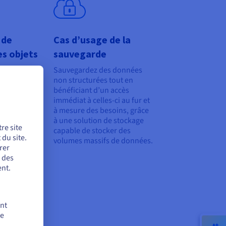
 de
Cas d’usage de la
es objets
sauvegarde
nnées non
Sauvegardez des données
ées par
non structurées tout en
jets et
bénéficiant d’un accès
possibilité
immédiat à celles-ci au fur et
performances
à mesure des besoins, grâce
 plus encore.
à une solution de stockage
re site
capable de stocker des
du site.
volumes massifs de données.
rer
r des
nt.
ent
de