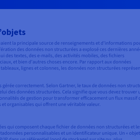
’objets
aient la principale source de renseignements et d'informations pou
lifération des données non structurées a explosé ces dernières anné
 des textes, des e-mails, des activités mobiles, des fichiers
ciaux, et bien d'autres choses encore. Par rapport aux données
 tableaux, lignes et colonnes, les données non structurées représe
 pas gérée correctement. Selon Gartner, le taux de données non struc
elui des données structurées. Cela signifie que vous devez trouver 
ionnalités de gestion pour transformer efficacement un flux massif 
et organisables qui offrent une véritable valeur.
ées qui composent chaque fichier de données non structurées et le
étadonnées personnalisables et un identificateur unique. Un « objet 
P/IP dans un référentiel (pool de stockage) sur site ou, plus