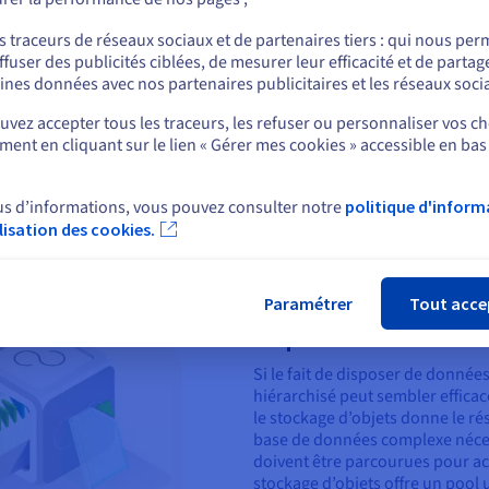
s commerciaux du stockage d’objets 
ou
s traceurs de réseaux sociaux et de partenaires tiers : qui nous per
ffuser des publicités ciblées, de mesurer leur efficacité et de partag
Rester sur le site actuel
ines données avec nos partenaires publicitaires et les réseaux soci
des volumes de données non structurées, le pool de stockage peut
vez accepter tous les traceurs, les refuser ou personnaliser vos ch
n service de stockage illimité, capable d'évoluer en même temps qu
ent en cliquant sur le lien « Gérer mes cookies » accessible en bas
ettent ainsi de créer une solution polyvalente et flexible, en
Sélectionner un autre site web
Un fournisseur d'infrastructures cloud peut également faire augment
 entreprise en quelques minutes, faisant des solutions cloud l’outil
us d’informations, vous pouvez consulter notre
politique d'inform
ilisation des cookies.
Fer
Paramétrer
Tout acce
Surpasser les données s
Si le fait de disposer de donné
hiérarchisé peut sembler effica
le stockage d’objets donne le rés
base de données complexe néces
doivent être parcourues pour ac
stockage d’objets offre un pool