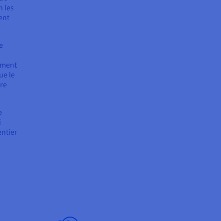
n les
ent
e
rement
ue le
ère
e
i
entier