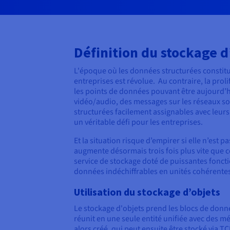
Définition du stockage d
L'époque où les données structurées constitu
entreprises est révolue. Au contraire, la pro
les points de données pouvant être aujourd’hui
vidéo/audio, des messages sur les réseaux so
structurées facilement assignables avec leurs
un véritable défi pour les entreprises.
Et la situation risque d’empirer si elle n’est
augmente désormais trois fois plus vite que c
service de stockage doté de puissantes fonct
données indéchiffrables en unités cohérentes 
Utilisation du stockage d’objets
Le stockage d'objets prend les blocs de donn
réunit en une seule entité unifiée avec des m
alors créé, qui peut ensuite être stocké via TC