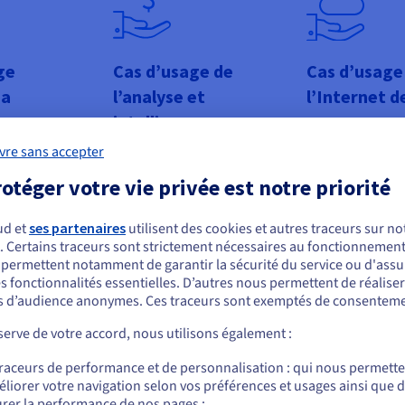
ge
Cas d’usage de
Cas d’usage
ia
l’analyse et
l’Internet d
intelligence
solution de
Démêlez les do
ontenu
structurées cré
artificielle
vre sans accepter
ui vous permet
l'Internet des ob
Rassemblez des ensembles
 de distribuer ce
bénéficiez de la 
otéger votre vie privée est notre priorité
de données divers et
nu (tel que le
d'analyser les 
volumineux via le stockage
éo) via une
des appareils et
ud et
ses partenaires
utilisent des cookies et autres traceurs sur not
d'objets, en déployant des
aute
. Certains traceurs sont strictement nécessaires au fonctionnement 
outils d'analyse de big data et
à faible latence.
ous semblez être localisé en États-Unis.
s permettent notamment de garantir la sécurité du service ou d'assu
l’IA pour découvrir de
s fonctionnalités essentielles. D’autres nous permettent de réalise
nouvelles informations sur
r commander, rendez-vous sur le site de votre pays (États-Unis) et créez un
 d’audience anonymes. Ces traceurs sont exemptés de consenteme
les principaux domaines
mpte.
d'activité.
erve de votre accord, nous utilisons également :
Allez sur le site États-Unis
traceurs de performance et de personnalisation : qui nous permett
us.ovhcloud.com/
learn
Anglais
USD - $
liorer votre navigation selon vos préférences et usages ainsi que 
rer la performance de nos pages ;