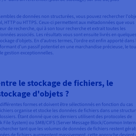
sembles de données non structurées, vous pouvez rechercher l'obj
Tful, HTTP ou HTTPS. Ceux-ci permettent aux métadonnées que vous
eur de recherche, qui à son tour recherche et extrait toutes les
nnées associés. Les résultats vous sont ensuite livrés en quelque
ckage d’objets. En d’autres termes, l’ordre est enfin apporté dans 
formant d’un passif potentiel en une marchandise précieuse, le tou
de gestion exceptionnelles.
ntre le stockage de fichiers, le
stockage d'objets ?
ifférentes formes et doivent être sélectionnés en fonction du cas
ichiers organise et stocke les données de fichiers dans une structu
ossiers. Étant donné que ces derniers utilisent des protocoles de
rk File System) ou SMB/CIFS (Server Message Block/Common Intern
à rechercher tant que les volumes de données de fichiers restent gérab
nées de fichiers augmentent massivement, cette approche devient