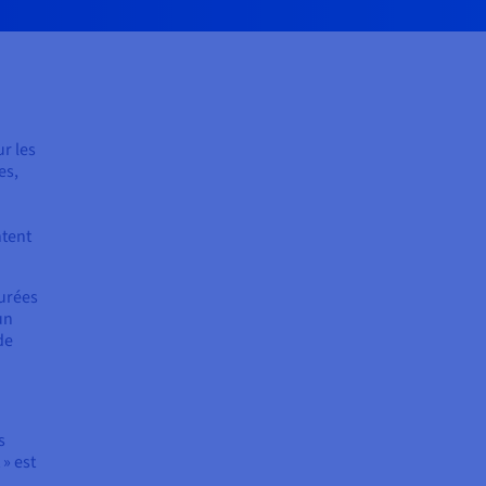
r les
es,
ntent
turées
un
de
s
» est