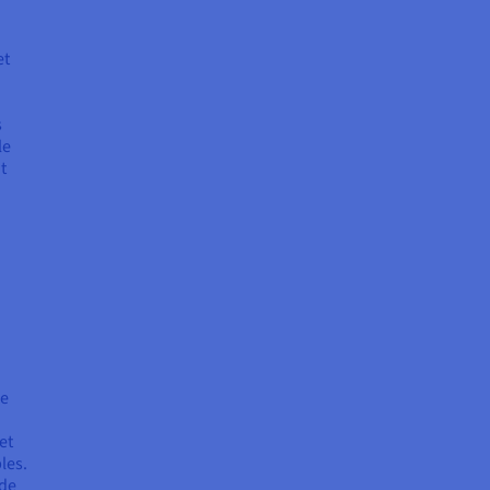
et
s
le
t
re
et
les.
 de