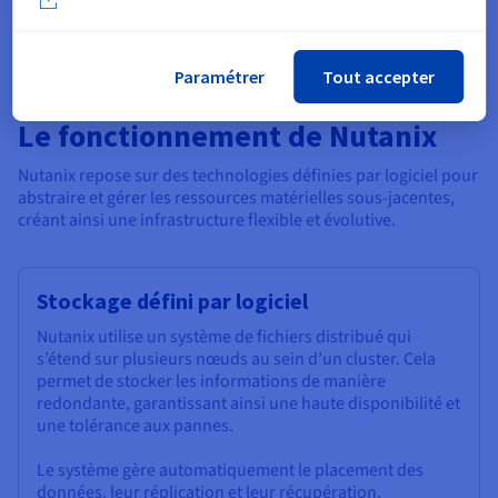
(ROI) en maximisant l’utilisation des ressources, en réduisant
l’empreinte matérielle et en simplifiant les opérations IT.
Paramétrer
Tout accepter
Le fonctionnement de Nutanix
Nutanix repose sur des technologies définies par logiciel pour
abstraire et gérer les ressources matérielles sous-jacentes,
créant ainsi une infrastructure flexible et évolutive.
Stockage défini par logiciel
Nutanix utilise un système de fichiers distribué qui
s’étend sur plusieurs nœuds au sein d’un cluster. Cela
permet de stocker les informations de manière
redondante, garantissant ainsi une haute disponibilité et
une tolérance aux pannes.
Le système gère automatiquement le placement des
données, leur réplication et leur récupération,