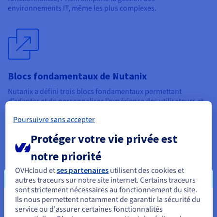
environnements IT, même les plus complexes.
Blocs fondamentaux de Nutanix
Nutanix a défini trois blocs fondamentaux permettant
d’adapter et de personnaliser l’expérience des utilisateurs et
des administrateurs. Nutanix Cloud Infrastructure (NCI)
Poursuivre sans accepter
définit les fonctionnalités logicielles disponibles sur la
plateforme. Nutanix Cloud Manager (NCM) contrôle le niveau
Protéger votre vie privée est
de reporting et d’automatisation. Enfin, Nutanix Unified
Storage (NUS) permet aux administrateurs de sélectionner et
notre priorité
d’affiner différentes configurations de stockage en fonction
de leurs besoins et usages.
OVHcloud et
ses partenaires
utilisent des cookies et
autres traceurs sur notre site internet. Certains traceurs
sont strictement nécessaires au fonctionnement du site.
Ils nous permettent notamment de garantir la sécurité du
Vous semblez être localisé en États-
service ou d'assurer certaines fonctionnalités