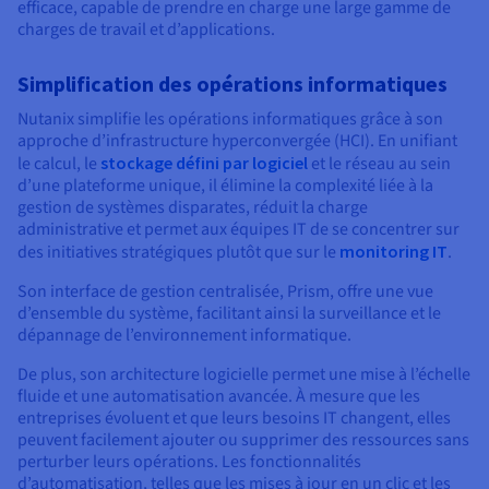
Documentation
efficace, capable de prendre en charge une large gamme de
Tarifs
charges de travail et d’applications.
Roadmap & Changelog
Disponibilités par régions
Roadmap & Changelog
Documentation
Simplification des opérations informatiques
Roadmap & Changelog
Nutanix simplifie les opérations informatiques grâce à son
approche d’infrastructure hyperconvergée (HCI). En unifiant
le calcul, le
stockage défini par logiciel
et le réseau au sein
d’une plateforme unique, il élimine la complexité liée à la
gestion de systèmes disparates, réduit la charge
administrative et permet aux équipes IT de se concentrer sur
des initiatives stratégiques plutôt que sur le
monitoring IT
.
Son interface de gestion centralisée, Prism, offre une vue
d’ensemble du système, facilitant ainsi la surveillance et le
dépannage de l’environnement informatique.
De plus, son architecture logicielle permet une mise à l’échelle
fluide et une automatisation avancée. À mesure que les
entreprises évoluent et que leurs besoins IT changent, elles
peuvent facilement ajouter ou supprimer des ressources sans
perturber leurs opérations. Les fonctionnalités
d’automatisation, telles que les mises à jour en un clic et les