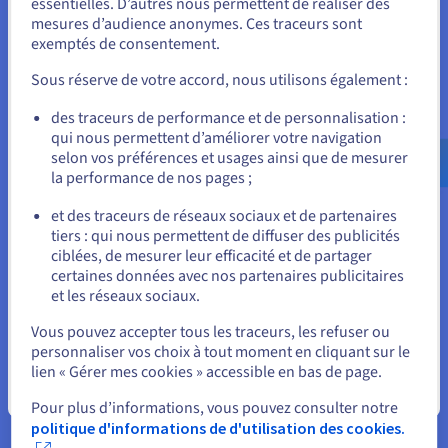
Les avantages de l’adoption de
essentielles. D’autres nous permettent de réaliser des
Unis.
mesures d’audience anonymes. Ces traceurs sont
Nutanix
exemptés de consentement.
Pour commander, rendez-vous sur le site de votre pays (États-
Unis) et créez un compte.
L’adoption de Nutanix offre de nombreux bénéfices aux
Sous réserve de votre accord, nous utilisons également :
entreprises, notamment une efficacité IT améliorée, un
Allez sur le site États-Unis
des traceurs de performance et de personnalisation :
renforcement de la sécurité et des économies significatives.
qui nous permettent d’améliorer votre navigation
us.ovhcloud.com/
learn
Anglais
USD - $
Nutanix rationalise les opérations informatiques et simplifie
selon vos préférences et usages ainsi que de mesurer
la gestion, libérant ainsi du temps et des ressources
la performance de nos pages ;
ou
précieuses pour les équipes. En consolidant les composants
et en proposant une interface de gestion unifiée, Nutanix
et des traceurs de réseaux sociaux et de partenaires
réduit la charge administrative et leur permet de se
tiers : qui nous permettent de diffuser des publicités
Rester sur le site actuel
concentrer sur des initiatives stratégiques qui favorisent la
ciblées, de mesurer leur efficacité et de partager
croissance de l’entreprise.
certaines données avec nos partenaires publicitaires
et les réseaux sociaux.
Sélectionner un autre site web
Par ailleurs, Nutanix met l’accent sur la sécurité et intègre un
ensemble complet de fonctionnalités pour protéger les
Vous pouvez accepter tous les traceurs, les refuser ou
données sensibles. Grâce à des mesures de sécurité robustes,
personnaliser vos choix à tout moment en cliquant sur le
la plateforme aide les entreprises à atténuer les risques et à se
lien « Gérer mes cookies » accessible en bas de page.
conformer aux exigences réglementaires.
Fermer
Pour plus d’informations, vous pouvez consulter notre
Enfin, Nutanix permet de réaliser des économies
politique d'informations de d'utilisation des cookies.
considérables et d’optimiser le retour sur investissement