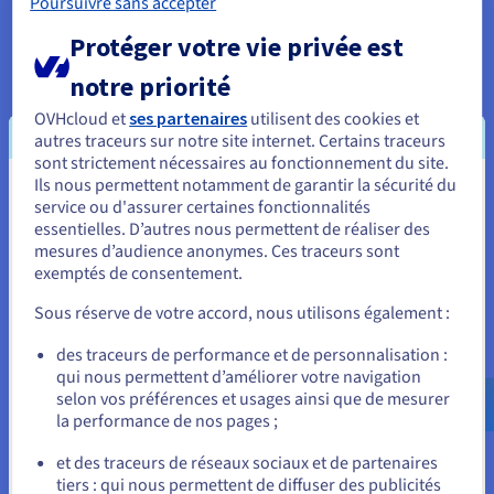
Poursuivre sans accepter
Protéger votre vie privée est
Wordpress Managé et Web
notre priorité
Hosting
OVHcloud et
ses partenaires
utilisent des cookies et
autres traceurs sur notre site internet. Certains traceurs
sont strictement nécessaires au fonctionnement du site.
Ils nous permettent notamment de garantir la sécurité du
Vous semblez être localisé en États-
Peut-on facilement passer d’un
service ou d'assurer certaines fonctionnalités
essentielles. D’autres nous permettent de réaliser des
Unis.
hébergement classique à un hébergement
mesures d’audience anonymes. Ces traceurs sont
infogéré ?
exemptés de consentement.
Pour commander, rendez-vous sur le site de votre pays (États-
Unis) et créez un compte.
Oui, la plupart des hébergeurs offrent des outils ou
Sous réserve de votre accord, nous utilisons également :
services de migration pour simplifier cette transition. Ces
outils permettent de transférer automatiquement vos
Allez sur le site États-Unis
des traceurs de performance et de personnalisation :
fichiers, bases de données et configurations vers
qui nous permettent d’améliorer votre navigation
us.ovhcloud.com/
Anglais
USD - $
l’environnement managé. Avant de migrer, il est conseillé
selon vos préférences et usages ainsi que de mesurer
de vérifier la compatibilité de vos plugins, thèmes et
la performance de nos pages ;
ou
autres ressources avec l’environnement proposé. En cas
de difficulté, le support technique de l’hébergeur peut
et des traceurs de réseaux sociaux et de partenaires
vous accompagner pour garantir un transfert fluide,
tiers : qui nous permettent de diffuser des publicités
Rester sur le site actuel