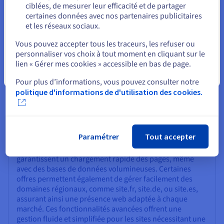
sans interruption et en toute sécurité. Les solutions
ciblées, de mesurer leur efficacité et de partager
infogérées permettent également d'optimiser les
certaines données avec nos partenaires publicitaires
performances de votre site une fois la migration
et les réseaux sociaux.
Sélectionner un autre site web
effectuée.
Vous pouvez accepter tous les traceurs, les refuser ou
personnaliser vos choix à tout moment en cliquant sur le
lien « Gérer mes cookies » accessible en bas de page.
Fermer
Pour plus d’informations, vous pouvez consulter notre
L’hébergement infogéré convient-il aux
politique d'informations de d'utilisation des cookies.
sites multilingues ?
Absolument. Les sites multilingues créés avec des
extensions comme WPML ou Polylang bénéficient
Paramétrer
Tout accepter
pleinement des performances optimisées des solutions
d’hébergement infogéré. Ces environnements
garantissent un chargement rapide des pages, même
avec des bases de données volumineuses. Certaines
offres permettent également de gérer facilement des
domaines régionaux, comme site.fr, site.de, ou site.es,
assurant ainsi une présence web adaptée à chaque
marché. Ces fonctionnalités avancées offrent une
gestion fluide et simplifiée pour les sites nécessitant une