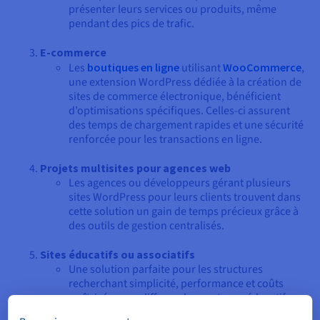
présenter leurs services ou produits, même
pendant des pics de trafic.
E-commerce
Les
boutiques en ligne
utilisant
WooCommerce
,
une extension WordPress dédiée à la création de
sites de commerce électronique, bénéficient
d’optimisations spécifiques. Celles-ci assurent
des temps de chargement rapides et une sécurité
renforcée pour les transactions en ligne.
Projets multisites pour agences web
Les agences ou développeurs gérant plusieurs
sites WordPress pour leurs clients trouvent dans
cette solution un gain de temps précieux grâce à
des outils de gestion centralisés.
Sites éducatifs ou associatifs
Une solution parfaite pour les structures
recherchant simplicité, performance et coûts
maîtrisés pour diffuser des contenus éducatifs ou
collaboratifs.