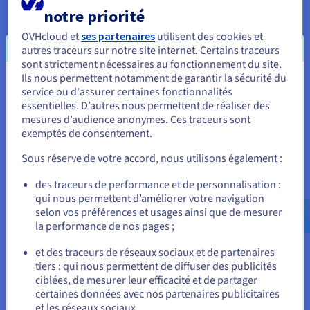
complexes de logistique, de finance et de gestion de l'énergie.
notre priorité
De l'expression artistique aux défis d'ingénierie complexes,
OVHcloud et
ses partenaires
utilisent des cookies et
ces modèles offrent des outils pour amplifier les capacités
autres traceurs sur notre site internet. Certains traceurs
humaines et stimuler le progrès dans d'innombrables
sont strictement nécessaires au fonctionnement du site.
domaines. Pour exploiter efficacement ce pouvoir, il faut
Ils nous permettent notamment de garantir la sécurité du
examiner attentivement les implications éthiques et garantir
Vous semblez être localisé en États-
service ou d'assurer certaines fonctionnalités
un accès équitable aux avantages.
essentielles. D’autres nous permettent de réaliser des
Unis.
mesures d’audience anonymes. Ces traceurs sont
Trouver des solutions à des défis complexes
exemptés de consentement.
Pour commander, rendez-vous sur le site de votre pays (États-
Unis) et créez un compte.
La capacité des modèles de base à analyser des ensembles de
Sous réserve de votre accord, nous utilisons également :
données complexes et à grande échelle les positionne comme
des outils inestimables pour relever certains des défis
Allez sur le site États-Unis
des traceurs de performance et de personnalisation :
mondiaux les plus importants de l'humanité.
qui nous permettent d’améliorer votre navigation
us.ovhcloud.com/
Anglais
USD - $
selon vos préférences et usages ainsi que de mesurer
De nombreux problèmes urgents qui nécessitent une
la performance de nos pages ;
intelligence humaine, du changement climatique aux crises de
ou
santé publique en passant par l'instabilité économique, sont
et des traceurs de réseaux sociaux et de partenaires
caractérisés par des variables complexes et interconnectées
tiers : qui nous permettent de diffuser des publicités
Rester sur le site actuel
et par de grandes quantités de données qui défient les
ciblées, de mesurer leur efficacité et de partager
analyses traditionnelles.
certaines données avec nos partenaires publicitaires
et les réseaux sociaux.