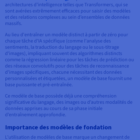
Documentation
architectures d’intelligence telles que Transformers, qui se
Tarifs
Roadmap & Changelog
sont avérées extrêmement efficaces pour saisir des modèles
Disponibilités par régions
Roadmap & Changelog
et des relations complexes au sein d’ensembles de données
Documentation
massifs.
Roadmap & Changelog
Au lieu d'entraîner un modèle distinct à partir de zéro pour
chaque tâche d'IA spécifique (comme l'analyse des
sentiments, la traduction du langage ou le sous-titrage
d'images), impliquant souvent des algorithmes distincts
comme la régression linéaire pour les tâches de prédiction ou
des réseaux convolutifs pour des tâches de reconnaissance
d'images spécifiques, chacune nécessitant des données
personnalisées et étiquetées, un modèle de base fournit une
base puissante et pré-entraînée.
Ce modèle de base possède déjà une compréhension
significative du langage, des images ou d’autres modalités de
données apprises au cours de sa phase initiale
d’entraînement approfondie.
Importance des modèles de fondation
L’utilisation de modèles de base marque un changement de