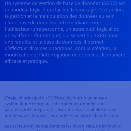
Roadmap & Changelog
Un système de gestion de base de données (SGBD) est
AI Endpoints - Catalogue des modèles
Roadmap & Changelog
Roadmap & Changelog
Tarifs
Revendeurs
Tarifs
HYCU for OVHcloud
un modèle logiciel qui facilite le stockage, l’extraction,
Guides et documentation
Managed HSM
Disponibilités par régions
MCP Server
Cloud Native
BGP Services
CDN Infrastructure
Bases de données additionnelles
Quantum
la gestion et la manipulation des données au sein
DISTRIBUER MON TRAFIC
USAGES
AI Endpoints - Bases API
Roadmap & Changelog
Tous les usages
Documentation
Guides et documentation
d’une base de données. Intermédiaire entre
SAP HANA ON OVHCLOUD
Load Balancer
Dedicated HSM
Roadmap & Changelog
Résilience et AZ
Conformité et certifications
AI & HPC
BGP Services
Option Certificats SSL
l’utilisateur (une personne, un autre outil logiciel ou
Sécurité
PROTECTION & SÉCURITÉ
AI Endpoints - Batch API
Tarifs
SAP HANA on Bare Metal
Roadmap & Changelog
un système informatique) qui se sert du SGBD pour
Documentation
Disponibilités par régions
Infrastructure Anti-DDoS
Infrastructure Anti-DDoS
Grid computing
une requête et la base de données, il permet
OPCP Packager
Option CDN
PROTECTION & SÉCURITÉ
Opérations
Roadmap & Changelog
Tarifs
Documentation
d’effectuer diverses opérations, dont la création, la
SAP HANA on Private Cloud
GPUS
modification et l’interrogation de données, de manière
Disponibilités par régions
Roadmap & Changelog
Protection Game DDoS
Virtualisation et conteneurisation
Infrastructure Anti-DDoS
CLOUD READY
USAGES
Nvidia H200
Développeurs
efficace et pratique.
Documentation
Tarifs
Roadmap & Changelog
Disponibilités par régions
Tarifs
Cloud ready
DNSSEC
Site web et application métier
DNSSEC
Comment créer un site web ?
Nvidia H100
Documentation
Documentation
Tarifs
Roadmap & Changelog
Roadmap & Changelog
Self-Service Portal, API & IaC
SSL Gateway
Tous les usages
SSL Gateway
Héberger votre site WordPress
Régions
Nvidia L40S
Documentation
IAM & Tenant Management
Créer mon site en 1 click
L’objectif principal du SGBD est de fournir un moyen
Roadmap & Changelog
Nvidia L4
systématique et organisé de traiter les données en
Documentation
Tarifs
Documentation
garantissant l’intégrité, la sécurité et l’accessibilité de ces
Roadmap & Changelog
OS & licences
Roadmap & Changelog
Gouvernance & Quotas
Créer ma boutique en ligne
données; à la fois avec les modèles sur site et dans le cloud.
Toutes les GPUs →
Documentation
Roadmap & Changelog
Observabilité
Les secteurs et les applications les plus divers, de la finance