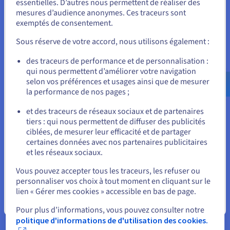
essentielles. D’autres nous permettent de réaliser des
Unis.
mesures d’audience anonymes. Ces traceurs sont
exemptés de consentement.
Pour commander, rendez-vous sur le site de votre pays (États-
Unis) et créez un compte.
Oracle Database
Sous réserve de votre accord, nous utilisons également :
Oracle est un système commercial de gestion de bases
Allez sur le site États-Unis
des traceurs de performance et de personnalisation :
de données relationnelles hautement évolutif et riche en
qui nous permettent d’améliorer votre navigation
us.ovhcloud.com/
learn
Anglais
USD - $
fonctionnalités. Il est connu pour ses fonctions de
selon vos préférences et usages ainsi que de mesurer
sécurité avancées, son entreposage de données et son
la performance de nos pages ;
ensemble complet d’outils SGBD. Les bases de données
ou
Oracle sont largement utilisées dans les environnements
et des traceurs de réseaux sociaux et de partenaires
d’entreprise et sont proposées dans diverses
tiers : qui nous permettent de diffuser des publicités
configurations, y compris avec des options basées sur le
Rester sur le site actuel
ciblées, de mesurer leur efficacité et de partager
cloud.
certaines données avec nos partenaires publicitaires
et les réseaux sociaux.
Sélectionner un autre site web
Vous pouvez accepter tous les traceurs, les refuser ou
personnaliser vos choix à tout moment en cliquant sur le
lien « Gérer mes cookies » accessible en bas de page.
Fermer
Pour plus d’informations, vous pouvez consulter notre
politique d'informations de d'utilisation des cookies.