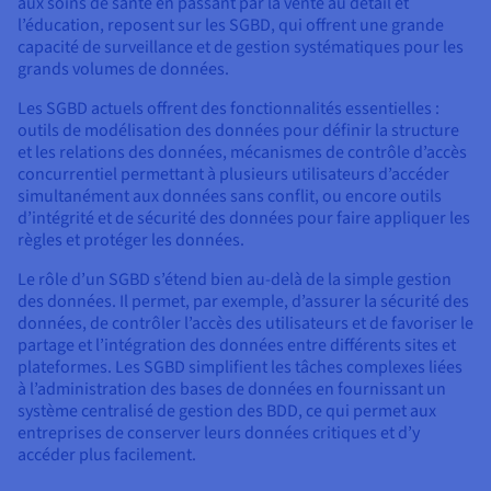
aux soins de santé en passant par la vente au détail et
Documentation
Tarifs
l’éducation, reposent sur les SGBD, qui offrent une grande
Roadmap & Changelog
capacité de surveillance et de gestion systématiques pour les
Disponibilités par régions
Roadmap & Changelog
grands volumes de données.
Documentation
Roadmap & Changelog
Les SGBD actuels offrent des fonctionnalités essentielles :
outils de modélisation des données pour définir la structure
et les relations des données, mécanismes de contrôle d’accès
concurrentiel permettant à plusieurs utilisateurs d’accéder
simultanément aux données sans conflit, ou encore outils
d’intégrité et de sécurité des données pour faire appliquer les
règles et protéger les données.
Le rôle d’un SGBD s’étend bien au-delà de la simple gestion
des données. Il permet, par exemple, d’assurer la sécurité des
données, de contrôler l’accès des utilisateurs et de favoriser le
partage et l’intégration des données entre différents sites et
plateformes. Les SGBD simplifient les tâches complexes liées
à l’administration des bases de données en fournissant un
système centralisé de gestion des BDD, ce qui permet aux
entreprises de conserver leurs données critiques et d’y
accéder plus facilement.