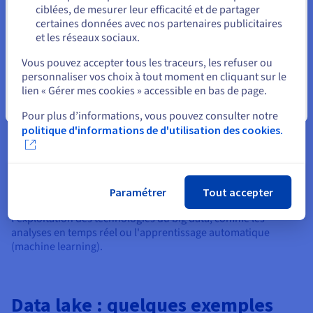
ciblées, de mesurer leur efficacité et de partager
Les data lakes sont de véritables catalyseurs d'innovation. En
certaines données avec nos partenaires publicitaires
regroupant toutes les données de l’entreprise, les analystes et
et les réseaux sociaux.
les scientifiques des données peuvent expérimenter de
Sélectionner un autre site web
nouveaux modèles de
data analytics
, tester des algorithmes
Vous pouvez accepter tous les traceurs, les refuser ou
d’apprentissage automatique et mettre en œuvre des projets
personnaliser vos choix à tout moment en cliquant sur le
IA. Ils permettent de développer des analyses prédictives,
lien « Gérer mes cookies » accessible en bas de page.
d’améliorer la gestion des opérations et de personnaliser les
Fermer
services.
Pour plus d’informations, vous pouvez consulter notre
politique d'informations de d'utilisation des cookies.
5. Optimisation pour le big data
Un data lake est conçu pour répondre aux besoins des projets
de big data, qui nécessitent un traitement de volumes massifs
de données. Grâce à leur capacité à enregistrer un grand
Paramétrer
Tout accepter
nombre de données, ils permettent aux sociétés de maximiser
l'exploitation des technologies du big data, comme les
analyses en temps réel ou l'apprentissage automatique
(machine learning).
Data lake : quelques exemples