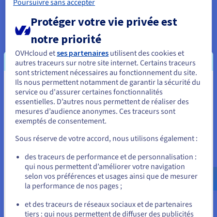
Poursuivre sans accepter
2. Flexibilité au niveau du stockage de
Protéger votre vie privée est
données
notre priorité
Un autre atout majeur du data lake est la flexibilité qu'il offre
pour le stockage des données non structurées. Les sociétés
OVHcloud et
ses partenaires
utilisent des cookies et
produisent de plus en plus de données sous forme de vidéos,
autres traceurs sur notre site internet. Certains traceurs
d'images, de fichiers texte, ou encore d’interactions sur les
sont strictement nécessaires au fonctionnement du site.
réseaux sociaux. Contrairement aux bases de données
Ils nous permettent notamment de garantir la sécurité du
Vous semblez être localisé en États-
relationnelles, un data lake permet de conserver ces données
service ou d'assurer certaines fonctionnalités
à l’état brut.
essentielles. D’autres nous permettent de réaliser des
Unis.
mesures d’audience anonymes. Ces traceurs sont
3. Accès centralisé aux données
exemptés de consentement.
Pour commander, rendez-vous sur le site de votre pays (États-
Unis) et créez un compte.
En centralisant toutes les données de l'entreprise dans un
Sous réserve de votre accord, nous utilisons également :
data lake, il devient plus facile d'accéder aux informations et
de les utiliser à des fins diverses. Cette centralisation permet
Allez sur le site États-Unis
des traceurs de performance et de personnalisation :
de briser les réservoirs de données, favorisant une
qui nous permettent d’améliorer votre navigation
us.ovhcloud.com/
learn
Anglais
USD - $
collaboration entre les différents départements d’une
selon vos préférences et usages ainsi que de mesurer
entreprise. Celles-ci peuvent ainsi exploiter plus efficacement
la performance de nos pages ;
ou
leurs données afin de prendre de meilleures décisions.
et des traceurs de réseaux sociaux et de partenaires
4. Un levier d’innovation
tiers : qui nous permettent de diffuser des publicités
Rester sur le site actuel