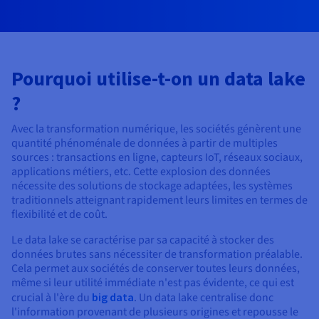
Documentation
Tarifs
Roadmap & Changelog
Disponibilités par régions
Roadmap & Changelog
Documentation
Roadmap & Changelog
Pourquoi utilise-t-on un data lake
?
Avec la transformation numérique, les sociétés génèrent une
quantité phénoménale de données à partir de multiples
sources : transactions en ligne, capteurs IoT, réseaux sociaux,
applications métiers, etc. Cette explosion des données
nécessite des solutions de stockage adaptées, les systèmes
traditionnels atteignant rapidement leurs limites en termes de
flexibilité et de coût.
Le data lake se caractérise par sa capacité à stocker des
données brutes sans nécessiter de transformation préalable.
Cela permet aux sociétés de conserver toutes leurs données,
même si leur utilité immédiate n'est pas évidente, ce qui est
crucial à l'ère du
big data
. Un data lake centralise donc
l'information provenant de plusieurs origines et repousse le