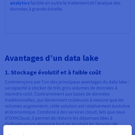
analytics
facilite en outre le traitement et l'analyse des
données à grande échelle.
Avantages d’un data lake
1. Stockage évolutif et à faible coût
Commençons par l'un des principaux avantages du data lake :
sa capacité à stocker de très gros volumes de données à
moindre coût. Contrairement aux bases de données
traditionnelles, qui deviennent coûteuses à mesure que les
volumes augmentent, cette solution est relativement évolutive
et économique. Combiné à des services cloud, tels que ceux
d'OVHCloud, il permet de réduire les dépenses liées à
l'infrastructure physique tout en ajustant les besoins de
stockage selon la demande.