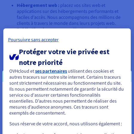
Hébergement web :
placez vos sites web et
applications sur des hébergements performants et
faciles d’accès. Nous accompagnons des millions de
clients à travers le monde dans leurs projets web.
Public Cloud :
une gamme d’instances cloud
sécurisées, évolutives et polyvalentes pour vous
Poursuivre sans accepter
permettre de lancer vos projets en quelques secondes.
Profitez d’un cloud avec des ressources garanties.
Protéger votre vie privée est
Hosted Private Cloud :
la puissance de ressources
100 % dédiées, alliée à la liberté et la flexibilité du cloud.
notre priorité
Serveurs privés virtuels (VPS) :
nos serveurs privés
OVHcloud et
ses partenaires
utilisent des cookies et
virtuels constituent une solution accessible avec des
autres traceurs sur notre site internet. Certains traceurs
performances, une sécurité et une polyvalence
sont strictement nécessaires au fonctionnement du site.
exceptionnelles.
Ils nous permettent notamment de garantir la sécurité du
Solutions Enterprise :
la plus haute performance pour
Vous semblez être localisé en États-
service ou d'assurer certaines fonctionnalités
vos projets les plus complexes. Lancez-vous dans le big
essentielles. D’autres nous permettent de réaliser des
Unis.
data, l’intelligence artificielle et le machine learning.
mesures d’audience anonymes. Ces traceurs sont
exemptés de consentement.
Pour commander, rendez-vous sur le site de votre pays (États-
Unis) et créez un compte.
Sous réserve de votre accord, nous utilisons également :
Sécurité et conformité des
Allez sur le site États-Unis