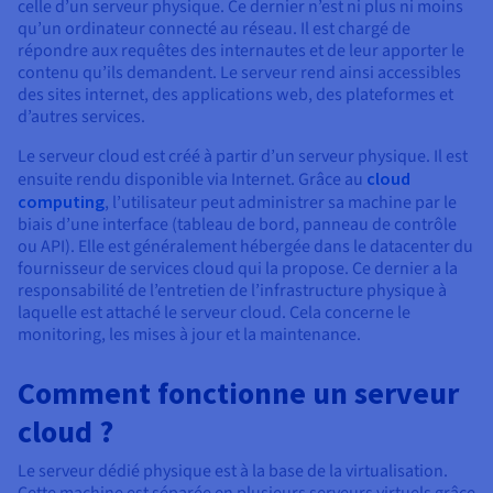
Documentation
celle d’un serveur physique. Ce dernier n’est ni plus ni moins
Tarifs
qu’un ordinateur connecté au réseau. Il est chargé de
Roadmap & Changelog
Disponibilités par régions
répondre aux requêtes des internautes et de leur apporter le
Roadmap & Changelog
contenu qu’ils demandent. Le serveur rend ainsi accessibles
Documentation
des sites internet, des applications web, des plateformes et
Roadmap & Changelog
d’autres services.
Le serveur cloud est créé à partir d’un serveur physique. Il est
ensuite rendu disponible via Internet. Grâce au
cloud
computing
, l’utilisateur peut administrer sa machine par le
biais d’une interface (tableau de bord, panneau de contrôle
ou API). Elle est généralement hébergée dans le datacenter du
fournisseur de services cloud qui la propose. Ce dernier a la
responsabilité de l’entretien de l’infrastructure physique à
laquelle est attaché le serveur cloud. Cela concerne le
monitoring, les mises à jour et la maintenance.
Comment fonctionne un serveur
cloud ?
Le serveur dédié physique est à la base de la virtualisation.