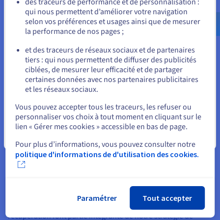
des traceurs de performance et de personnalisation :
serveurs cloud
qui nous permettent d’améliorer votre navigation
us.ovhcloud.com/
Anglais
USD - $
selon vos préférences et usages ainsi que de mesurer
La sécurité est cruciale pour toute entreprise utilisant des
la performance de nos pages ;
services cloud. Chez OVHcloud, qu'il s'agisse de solutions
ou
publiques, privées ou hybrides, nous garantissons une
et des traceurs de réseaux sociaux et de partenaires
sécurité de pointe grâce à des datacenters certifiés conformes
tiers : qui nous permettent de diffuser des publicités
Rester sur le site actuel
aux normes ISO 27001 et RGPD pour la protection des
ciblées, de mesurer leur efficacité et de partager
données informatiques.
certaines données avec nos partenaires publicitaires
et les réseaux sociaux.
Nos serveurs cloud bénéficient d'une sécurité multiniveau. Le
Sélectionner un autre site web
chiffrement des données assure leur confidentialité, tandis
Vous pouvez accepter tous les traceurs, les refuser ou
que des pare-feu robustes et des systèmes de détection
personnaliser vos choix à tout moment en cliquant sur le
d'intrusion (IDS) protègent le réseau contre les accès non
lien « Gérer mes cookies » accessible en bas de page.
autorisés. La gestion des accès et des identités (IAM) permet
Fermer
par ailleurs de contrôler précisément qui accède à quelles
Pour plus d’informations, vous pouvez consulter notre
ressources cloud, et l'authentification multifactorielle (MFA)
politique d'informations de d'utilisation des cookies.
renforce d’autant plus la sécurité en exigeant plusieurs
vérifications pour accéder aux données stockées.
Pour garantir la disponibilité et l'intégrité des données, nous
proposons également des services de sauvegarde et de
Paramétrer
Tout accepter
récupération. Des sauvegardes régulières et des tests de
récupération font partie intégrante de notre stratégie de