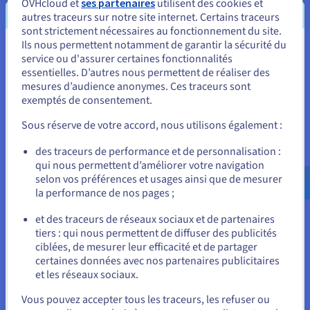
OVHcloud et
ses partenaires
utilisent des cookies et
directe entre votre réseau sur site et le réseau du fournisseur de
autres traceurs sur notre site internet. Certains traceurs
cloud de votre choix. Cette connexion contourne Internet, créant un
sont strictement nécessaires au fonctionnement du site.
chemin privé vers lequel les informations peuvent circuler. Il existe
Ils nous permettent notamment de garantir la sécurité du
deux principaux moyens d'y parvenir :
Vous semblez être localisé en États-
service ou d'assurer certaines fonctionnalités
essentielles. D’autres nous permettent de réaliser des
Connexion
physique : Il s’agit de connecter
Unis.
mesures d’audience anonymes. Ces traceurs sont
physiquement votre réseau au réseau du fournisseur de
exemptés de consentement.
Pour commander, rendez-vous sur le site de votre pays (États-
cloud via un port au sein d’une installation de
Unis) et créez un compte.
colocalisation. Cette opération est souvent facilitée par
Sous réserve de votre accord, nous utilisons également :
un fournisseur de services qui gère l’infrastructure
physique.
Allez sur le site États-Unis
des traceurs de performance et de personnalisation :
qui nous permettent d’améliorer votre navigation
us.ovhcloud.com/
Anglais
USD - $
Connexion
virtuelle : Certains fournisseurs de cloud
selon vos préférences et usages ainsi que de mesurer
proposent des liens virtuels, qui utilisent le Software-
la performance de nos pages ;
Defined Networking (SDN) pour créer un circuit virtuel
ou
de
cloud networking
entre votre réseau et le cloud.
et des traceurs de réseaux sociaux et de partenaires
Cette approche peut être plus flexible et plus facile à
tiers : qui nous permettent de diffuser des publicités
Rester sur le site actuel
gérer qu’un lien physique.
ciblées, de mesurer leur efficacité et de partager
certaines données avec nos partenaires publicitaires
Quelle que soit la méthode, l’objectif est de créer un lien qui
et les réseaux sociaux.
assure un transfert sécurisé et performant entre votre
Sélectionner un autre site web
environnement et le cloud.
Vous pouvez accepter tous les traceurs, les refuser ou