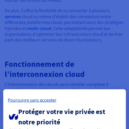
soucier des limites du réseau.
De plus, il offre la flexibilité de se connecter à plusieurs
services
cloud ou même d'établir des connexions entre
différentes plateformes cloud, permettant ainsi des stratégies
hybrides et
multi-cloud
. Cette adaptabilité permet aux
organisations d'optimiser leur infrastructure cloud et de tirer
parti des meilleurs services de divers fournisseurs.
Fonctionnement de
l’interconnexion cloud
L’interconnexion des clouds peut sembler complexe à
première vue, mais les principes qui la sous-tendent sont
relativement simples. Voici un détail de son fonctionnement.
Poursuivre sans accepter
Établir des connexions directes avec les
Protéger votre vie privée est
fournisseurs de cloud
notre priorité
Le cœur du problème réside dans l'établissement d'une connexion