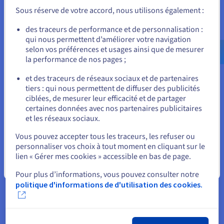
Unis) et créez un compte.
normes de l'industrie pour garantir la protection des
Sous réserve de votre accord, nous utilisons également :
données. Les structures de coûts, y compris les frais cachés,
doivent être examinées. La fiabilité du fournisseur, la qualité
Allez sur le site États-Unis
des traceurs de performance et de personnalisation :
du support et la formation des utilisateurs sont également
qui nous permettent d’améliorer votre navigation
us.ovhcloud.com/
Anglais
USD - $
essentielles. Enfin, envisagez les options de personnalisation
selon vos préférences et usages ainsi que de mesurer
pour s'adapter aux flux de travail uniques. Une diligence
la performance de nos pages ;
ou
raisonnable approfondie garantit une mise en œuvre réussie.
et des traceurs de réseaux sociaux et de partenaires
tiers : qui nous permettent de diffuser des publicités
Rester sur le site actuel
ciblées, de mesurer leur efficacité et de partager
Défis de mise en œuvre de l'ERP
certaines données avec nos partenaires publicitaires
et les réseaux sociaux.
Cloud
Sélectionner un autre site web
Vous pouvez accepter tous les traceurs, les refuser ou
La mise en œuvre d'un système ERP Cloud, tout en offrant des
personnaliser vos choix à tout moment en cliquant sur le
avantages significatifs, n'est pas sans ses obstacles. Les
lien « Gérer mes cookies » accessible en bas de page.
organisations rencontrent souvent une gamme d'obstacles
Fermer
qui peuvent compliquer la transition des systèmes
Pour plus d’informations, vous pouvez consulter notre
traditionnels vers des plateformes basées sur le cloud.
politique d'informations de d'utilisation des cookies.
Ces défis couvrent des domaines techniques,
organisationnels et financiers, nécessitant une planification
minutieuse et une atténuation stratégique pour garantir un