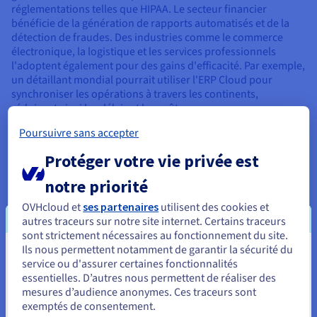
réglementations telles que HIPAA. Le secteur financier
bénéficie de la génération de rapports automatisés et de la
détection de fraudes. Des industries comme le commerce
électronique, la logistique et les services professionnels
l'adoptent également pour des gains d'efficacité. Par exemple,
un détaillant mondial pourrait utiliser l'ERP Cloud pour
synchroniser les opérations à travers les continents,
réduisant ainsi les délais et les coûts.
Poursuivre sans accepter
Protéger votre vie privée est
Considérations clés lors du choix
notre priorité
d'un ERP Cloud
OVHcloud et
ses partenaires
utilisent des cookies et
autres traceurs sur notre site internet. Certains traceurs
Sélectionner un ERP Cloud nécessite une évaluation
sont strictement nécessaires au fonctionnement du site.
minutieuse. Tout d'abord, évaluez la scalabilité du système
Ils nous permettent notamment de garantir la sécurité du
pour vous assurer qu'il peut croître avec votre entreprise. Les
Vous semblez être localisé en États-
service ou d'assurer certaines fonctionnalités
capacités d'intégration sont cruciales pour se connecter aux
essentielles. D’autres nous permettent de réaliser des
Unis.
outils existants.
mesures d’audience anonymes. Ces traceurs sont
exemptés de consentement.
Pour commander, rendez-vous sur le site de votre pays (États-
La sécurité et la conformité doivent être alignées sur les