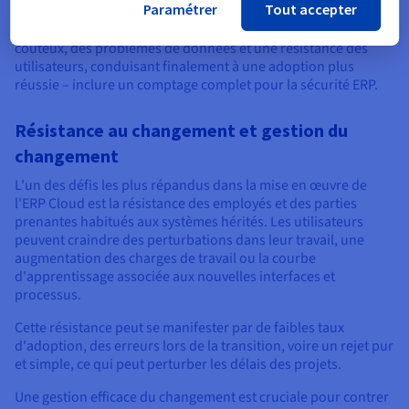
Paramétrer
Tout accepter
déploiement fluide et une stratégie de migration ERP. Les
aborder de manière proactive peut prévenir des retards
coûteux, des problèmes de données et une résistance des
utilisateurs, conduisant finalement à une adoption plus
réussie – inclure un comptage complet pour la sécurité ERP.
Résistance au changement et gestion du
changement
L'un des défis les plus répandus dans la mise en œuvre de
l'ERP Cloud est la résistance des employés et des parties
prenantes habitués aux systèmes hérités. Les utilisateurs
peuvent craindre des perturbations dans leur travail, une
augmentation des charges de travail ou la courbe
d'apprentissage associée aux nouvelles interfaces et
processus.
Cette résistance peut se manifester par de faibles taux
d'adoption, des erreurs lors de la transition, voire un rejet pur
et simple, ce qui peut perturber les délais des projets.
Une gestion efficace du changement est cruciale pour contrer