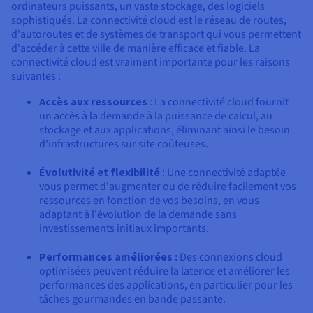
Documentation
ordinateurs puissants, un vaste stockage, des logiciels
Tarifs
Roadmap & Changelog
sophistiqués. La connectivité cloud est le réseau de routes,
Disponibilités par régions
d'autoroutes et de systèmes de transport qui vous permettent
Roadmap & Changelog
Documentation
d'accéder à cette ville de manière efficace et fiable. La
connectivité cloud est vraiment importante pour les raisons
Roadmap & Changelog
suivantes :
Accès aux ressources
: La connectivité cloud fournit
un accès à la demande à la puissance de calcul, au
stockage et aux applications, éliminant ainsi le besoin
d'infrastructures sur site coûteuses.
Évolutivité et flexibilité
: Une connectivité adaptée
vous permet d'augmenter ou de réduire facilement vos
ressources en fonction de vos besoins, en vous
adaptant à l'évolution de la demande sans
investissements initiaux importants.
Performances améliorées :
Des connexions cloud
optimisées peuvent réduire la latence et améliorer les
performances des applications, en particulier pour les
tâches gourmandes en bande passante.