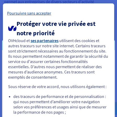
permet aux entreprises de divers secteurs d'activité
d'atteindre leurs objectifs. Voici quelques cas d’usage
convaincants :
Poursuivre sans accepter
Protéger votre vie privée est
Prise en charge du traitement des
notre priorité
données en temps réel
OVHcloud et
ses partenaires
utilisent des cookies et
autres traceurs sur notre site internet. Certains traceurs
Dans le monde actuel axé sur les données, les
sont strictement nécessaires au fonctionnement du site.
informations en temps réel sont essentielles pour
Ils nous permettent notamment de garantir la sécurité du
prendre des décisions éclairées. La connectivité cloud
Vous semblez être localisé en États-
service ou d'assurer certaines fonctionnalités
fournit l’infrastructure nécessaire au traitement rapide
essentielles. D’autres nous permettent de réaliser des
Unis.
et efficace de grandes quantités de données.
mesures d’audience anonymes. Ces traceurs sont
exemptés de consentement.
Pour commander, rendez-vous sur le site de votre pays (États-
Par exemple, les institutions financières peuvent tirer
Unis) et créez un compte.
parti de flux de données en temps réel et de plateformes
Sous réserve de votre accord, nous utilisons également :
d'analyse cloud pour détecter les transactions
frauduleuses, gérer les risques et optimiser les stratégies
Allez sur le site États-Unis
des traceurs de performance et de personnalisation :
de négociation. De même, les fabricants peuvent utiliser
qui nous permettent d’améliorer votre navigation
us.ovhcloud.com/
Anglais
USD - $
des données en temps réel provenant de capteurs
selon vos préférences et usages ainsi que de mesurer
connectés dans l’usine pour surveiller les processus de
la performance de nos pages ;
production, identifier les problèmes potentiels et
ou