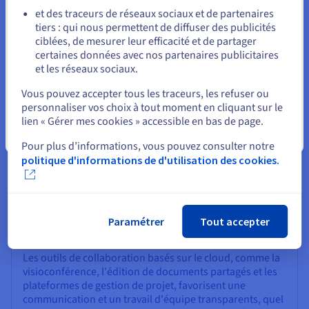
améliorer l’efficacité globale.
et des traceurs de réseaux sociaux et de partenaires
tiers : qui nous permettent de diffuser des publicités
Rester sur le site actuel
ciblées, de mesurer leur efficacité et de partager
certaines données avec nos partenaires publicitaires
et les réseaux sociaux.
Sélectionner un autre site web
Vous pouvez accepter tous les traceurs, les refuser ou
personnaliser vos choix à tout moment en cliquant sur le
Activation du travail à distance et de la
lien « Gérer mes cookies » accessible en bas de page.
Fermer
collaboration
Pour plus d’informations, vous pouvez consulter notre
politique d'informations de d'utilisation des cookies.
La connectivité cloud est devenue essentielle pour
soutenir le travail à distance et les équipes distribuées.
Les employés peuvent accéder en toute sécurité aux
ressources, aux applications et aux données de
l’entreprise où qu’ils se trouvent grâce à une connexion
Paramétrer
Tout accepter
Internet.
Les outils de collaboration basés sur le cloud, comme la
visioconférence, l'édition de documents partagés et les
plateformes de gestion de projet, favorisent une
communication et un travail d'équipe transparents, quel