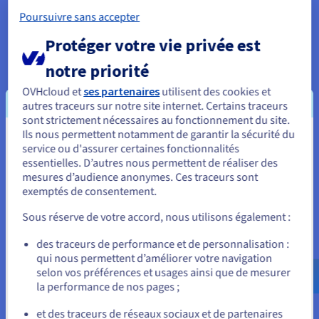
Poursuivre sans accepter
Protéger votre vie privée est
notre priorité
Coût
OVHcloud et
ses partenaires
utilisent des cookies et
Serveur dédié Il s’agit d’un investissement initial plus
autres traceurs sur notre site internet. Certains traceurs
important qui nécessite une maintenance continue, mais
sont strictement nécessaires au fonctionnement du site.
vous bénéficiez en retour d’une efficacité, d’une sécurité
Ils nous permettent notamment de garantir la sécurité du
et d’une flexibilité de premier ordre. Vous pouvez
Vous semblez être localisé en États-
service ou d'assurer certaines fonctionnalités
également compter sur cette technologie lorsque les
essentielles. D’autres nous permettent de réaliser des
Unis.
charges de travail changent, ce qui vous permet
mesures d’audience anonymes. Ces traceurs sont
d'évoluer sans atteindre les limites de l'infrastructure.
exemptés de consentement.
Pour commander, rendez-vous sur le site de votre pays (États-
Unis) et créez un compte.
Serveur
non dédié : Beaucoup plus abordable, ce qui en
Sous réserve de votre accord, nous utilisons également :
fait un choix solide pour les projets à petite échelle ou les
Allez sur le site États-Unis
entreprises qui surveillent leur budget. Certains
des traceurs de performance et de personnalisation :
fournisseurs proposent des fonctionnalités essentielles
qui nous permettent d’améliorer votre navigation
us.ovhcloud.com/
Anglais
USD - $
abordables et adaptées aux débutants, comme la gestion
selon vos préférences et usages ainsi que de mesurer
de domaine, les services de messagerie et les
la performance de nos pages ;
ou
applications en un clic, qui sont idéales pour les blogs,
les sites professionnels légers et tous ceux qui
et des traceurs de réseaux sociaux et de partenaires