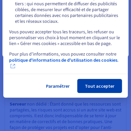
démarrent.
tiers : qui nous permettent de diffuser des publicités
Rester sur le site actuel
ciblées, de mesurer leur efficacité et de partager
certaines données avec nos partenaires publicitaires
et les réseaux sociaux.
Sélectionner un autre site web
Vous pouvez accepter tous les traceurs, les refuser ou
Sécurité
personnaliser vos choix à tout moment en cliquant sur le
lien « Gérer mes cookies » accessible en bas de page.
Serveur dédié Avec votre propre environnement isolé,
Fermer
vous bénéficiez d'une sécurité renforcée et d'un risque
Pour plus d’informations, vous pouvez consulter notre
moindre de problèmes causés par d'autres. Cette
politique d'informations de d'utilisation des cookies.
solution est idéale pour gérer des données sensibles ou
des besoins de conformité stricts. Certains fournisseurs
de serveurs dédiés proposent des fonctions de sécurité
plus avancées, comme une protection anti-DDoS et des
pare-feu robustes, en particulier pour les clients qui ont
Paramétrer
Tout accepter
besoin d’une protection supérieure.
Serveur
non dédié : Étant donné que les ressources sont
partagées, les risques sont accrus si un autre site web est
compromis. Il est donc indispensable de se tenir à jour
en matière de correctifs et de bonnes pratiques. Une
façon de protéger vos projets est d'opter pour l'anti-