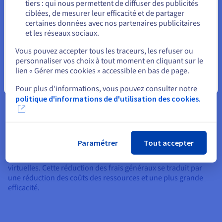
tiers : qui nous permettent de diffuser des publicités
Rester sur le site actuel
ciblées, de mesurer leur efficacité et de partager
La simulation d'un système informatique entier au sein de
certaines données avec nos partenaires publicitaires
chaque machine virtuelle consomme des ressources CPU,
et les réseaux sociaux.
mémoire et stockage considérables. Cela peut limiter le
Sélectionner un autre site web
nombre de machines pouvant fonctionner sur une machine
Vous pouvez accepter tous les traceurs, les refuser ou
physique, augmentant ainsi les coûts.
personnaliser vos choix à tout moment en cliquant sur le
lien « Gérer mes cookies » accessible en bas de page.
Le démarrage d'un système d'exploitation entièrement
virtualisé ajoute une charge supplémentaire importante par
Fermer
Pour plus d’informations, vous pouvez consulter notre
rapport aux conteneurs. Cela rend les machines virtuelles
politique d'informations de d'utilisation des cookies.
moins adaptées aux situations nécessitant un déploiement
rapide et une augmentation ou une diminution des services.
En comparaison, les conteneurs partagent le noyau du
système d’exploitation de la machine hôte, ce qui les rend
Paramétrer
Tout accepter
extrêmement rapides à démarrer (en quelques secondes, en
fait) et considérablement plus petits que les machines
virtuelles. Cette réduction des frais généraux se traduit par
une réduction des coûts des ressources et une plus grande
efficacité.