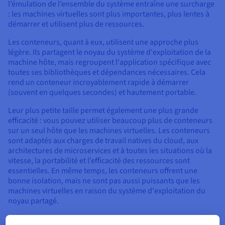
l’émulation de l’ensemble du système entraîne une surcharge
: les machines virtuelles sont plus importantes, plus lentes à
démarrer et utilisent plus de ressources.
Les conteneurs, quant à eux, utilisent une approche plus
légère. Ils partagent le noyau du système d'exploitation de la
machine hôte, mais regroupent l'application spécifique avec
toutes ses bibliothèques et dépendances nécessaires. Cela
rend un conteneur incroyablement rapide à démarrer
(souvent en quelques secondes) et hautement portable.
Leur plus petite taille permet également une plus grande
efficacité : vous pouvez utiliser beaucoup plus de conteneurs
sur un seul hôte que les machines virtuelles. Les conteneurs
sont adaptés aux charges de travail natives du cloud, aux
architectures de microservices et à toutes les situations où la
vitesse, la portabilité et l’efficacité des ressources sont
essentielles. En même temps, les conteneurs offrent une
bonne isolation, mais ne sont pas aussi puissants que les
machines virtuelles en raison du système d'exploitation du
noyau partagé.