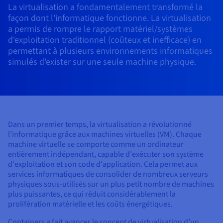
Roadmap & Changelog
La virtualisation a fondamentalement transformé la
AI Endpoints - Catalogue des modèles
Roadmap & Changelog
Roadmap & Changelog
Tarifs
Revendeurs
Tarifs
HYCU for OVHcloud
façon dont l'informatique fonctionne. La virtualisation
Guides et documentation
Managed HSM
Disponibilités par régions
MCP Server
Cloud Native
BGP Services
CDN Infrastructure
Bases de données additionnelles
Quantum
DISTRIBUER MON TRAFIC
USAGES
a permis de rompre le rapport matériel/systèmes
AI Endpoints - Bases API
Roadmap & Changelog
Tous les usages
Documentation
Guides et documentation
SAP HANA ON OVHCLOUD
d'exploitation traditionnel (coûteux et inefficace) en
Load Balancer
Dedicated HSM
Roadmap & Changelog
Résilience et AZ
Conformité et certifications
AI & HPC
BGP Services
Option Certificats SSL
permettant à plusieurs environnements informatiques
Sécurité
PROTECTION & SÉCURITÉ
AI Endpoints - Batch API
Tarifs
SAP HANA on Bare Metal
Roadmap & Changelog
simulés d'exister sur une seule machine physique.
Documentation
Disponibilités par régions
Infrastructure Anti-DDoS
Infrastructure Anti-DDoS
Grid computing
OPCP Packager
Option CDN
PROTECTION & SÉCURITÉ
Opérations
Roadmap & Changelog
Tarifs
Documentation
SAP HANA on Private Cloud
GPUS
Disponibilités par régions
Roadmap & Changelog
Protection Game DDoS
Virtualisation et conteneurisation
Infrastructure Anti-DDoS
CLOUD READY
USAGES
Nvidia H200
Développeurs
Documentation
Tarifs
Roadmap & Changelog
Disponibilités par régions
Tarifs
Cloud ready
DNSSEC
Site web et application métier
DNSSEC
Comment créer un site web ?
Dans un premier temps, la virtualisation a révolutionné
Nvidia H100
Documentation
Documentation
l’informatique grâce aux machines virtuelles (VM). Chaque
Tarifs
Roadmap & Changelog
Roadmap & Changelog
Self-Service Portal, API & IaC
SSL Gateway
Tous les usages
SSL Gateway
Héberger votre site WordPress
machine virtuelle se comporte comme un ordinateur
Régions
Nvidia L40S
entièrement indépendant, capable d'exécuter son système
Documentation
d'exploitation et son code d'application. Cela permet aux
IAM & Tenant Management
Créer mon site en 1 click
Roadmap & Changelog
Nvidia L4
services informatiques de consolider de nombreux serveurs
Documentation
Tarifs
Documentation
physiques sous-utilisés sur un plus petit nombre de machines
Roadmap & Changelog
OS & licences
Roadmap & Changelog
Gouvernance & Quotas
Créer ma boutique en ligne
plus puissantes, ce qui réduit considérablement la
Toutes les GPUs →
Documentation
prolifération matérielle et les coûts énergétiques.
Roadmap & Changelog
Observabilité
Containers a fait avancer le concept de virtualisation d’un