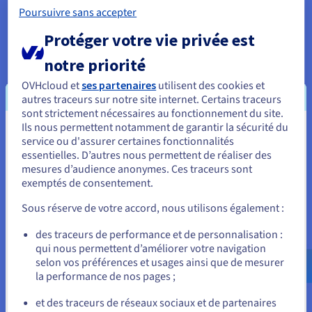
Poursuivre sans accepter
Quelle option est la meilleure ?
Protéger votre vie privée est
Les machines virtuelles offrent de solides qualités d’isolation,
mais sont gourmandes en ressources. Cependant, parce que
notre priorité
chaque machine virtuelle exécute un système d'exploitation
OVHcloud et
ses partenaires
utilisent des cookies et
complet et distinct, les machines virtuelles fournissent
autres traceurs sur notre site internet. Certains traceurs
l'isolation la plus importante. Cela protège le code des conflits
sont strictement nécessaires au fonctionnement du site.
et assure la sécurité des charges de travail hautement
Ils nous permettent notamment de garantir la sécurité du
sensibles ou soumises à des exigences de conformité strictes.
Vous semblez être localisé en États-
service ou d'assurer certaines fonctionnalités
Inversement, les conteneurs peuvent gagner en efficacité en
essentielles. D’autres nous permettent de réaliser des
proposant une version allégée.
Unis.
mesures d’audience anonymes. Ces traceurs sont
exemptés de consentement.
Pour commander, rendez-vous sur le site de votre pays (États-
Unis) et créez un compte.
Avantages et inconvénients des machines
Sous réserve de votre accord, nous utilisons également :
virtuelles
Allez sur le site États-Unis
des traceurs de performance et de personnalisation :
qui nous permettent d’améliorer votre navigation
us.ovhcloud.com/
Anglais
USD - $
Les machines virtuelles sont une technologie bien établie avec
selon vos préférences et usages ainsi que de mesurer
une multitude d'outils de gestion, d'options de support et un
la performance de nos pages ;
historique de performances fiables, ce qui les rend plus
ou
faciles à adopter pour les environnements informatiques
et des traceurs de réseaux sociaux et de partenaires
traditionnels.