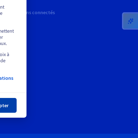
ent
Restons connectés
de
mettent
er
aux.
oix à
 de
ations
mer
pter