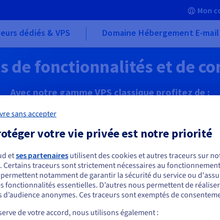
Mon c
eurs dédiés & VPS
Domaine Hébergement E-mail
s de fonctionnalités et de co
Avec notre gamme VPS classique profitez de :
vre sans accepter
otéger votre vie privée est notre priorité
 d’images disponibles en pré-
IP supplémentaire et
installation
Load balancer
ud et
ses partenaires
utilisent des cookies et autres traceurs sur not
. Certains traceurs sont strictement nécessaires au fonctionnement 
ous semblez être localisé en États-Unis.
Découvrir
s permettent notamment de garantir la sécurité du service ou d'assu
s fonctionnalités essentielles. D’autres nous permettent de réalise
r commander, rendez-vous sur le site de votre pays (États-Unis) et créez un
 d’audience anonymes. Ces traceurs sont exemptés de consenteme
mpte.
erve de votre accord, nous utilisons également :