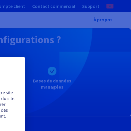
ompte client
Contact commercial
Support
À propos
nfigurations ?
Bases de données
managées
re site
du site.
rer
r des
nt.