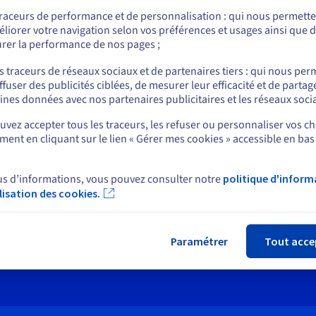
Allez sur le site États-Unis
traceurs de performance et de personnalisation : qui nous permett
us.ovhcloud.com/
Anglais
USD - $
rt
News
liorer votre navigation selon vos préférences et usages ainsi que 
rer la performance de nos pages ;
 d'aide
Espace presse
ou
s
Blog
s traceurs de réseaux sociaux et de partenaires tiers : qui nous per
e d'apprentissage
ffuser des publicités ciblées, de mesurer leur efficacité et de partag
Réseaux sociaux
Rester sur le site actuel
ire
ines données avec nos partenaires publicitaires et les réseaux soci
unauté OVHcloud
ux de support
vez accepter tous les traceurs, les refuser ou personnaliser vos ch
ent en cliquant sur le lien « Gérer mes cookies » accessible en bas
Sélectionner un autre site web
ctez nous
Service Client OVHcloud
us d’informations, vous pouvez consulter notre
politique d'inform
end : 09h - 18h
ilisation des cookies.
Fer
at
or by Email
Paramétrer
Tout acce