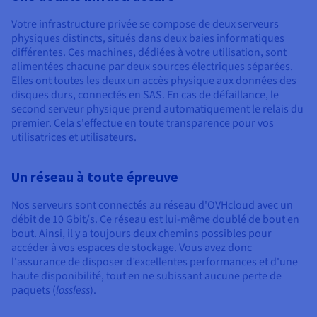
Documentation
Tarifs
Roadmap & Changelog
Votre infrastructure privée se compose de deux serveurs
Disponibilités par régions
Roadmap & Changelog
physiques distincts, situés dans deux baies informatiques
Documentation
différentes. Ces machines, dédiées à votre utilisation, sont
Roadmap & Changelog
alimentées chacune par deux sources électriques séparées.
Elles ont toutes les deux un accès physique aux données des
disques durs, connectés en SAS. En cas de défaillance, le
second serveur physique prend automatiquement le relais du
premier. Cela s'effectue en toute transparence pour vos
utilisatrices et utilisateurs.
Un réseau à toute épreuve
Nos serveurs sont connectés au réseau d'OVHcloud avec un
débit de 10 Gbit/s. Ce réseau est lui-même doublé de bout en
bout. Ainsi, il y a toujours deux chemins possibles pour
accéder à vos espaces de stockage. Vous avez donc
l'assurance de disposer d’excellentes performances et d'une
haute disponibilité, tout en ne subissant aucune perte de
paquets (
lossless
).