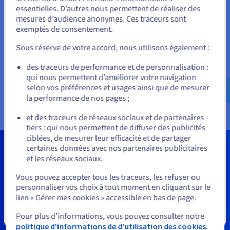
6 To
8,60 Dhs HT/heure
3.090 Dhs HT/mois
Unis.
essentielles. D’autres nous permettent de réaliser des
mesures d’audience anonymes. Ces traceurs sont
9 To
10,78 Dhs HT/heure
4.290 Dhs HT/mois
Pour commander, rendez-vous sur le site de votre pays (États-
exemptés de consentement.
Unis) et créez un compte.
12 To
13,25 Dhs HT/heure
5.299 Dhs HT/mois
Sous réserve de votre accord, nous utilisons également :
24 To
24,50 Dhs HT/heure
9.799 Dhs HT/mois
Allez sur le site États-Unis
des traceurs de performance et de personnalisation :
36 To
35,50 Dhs HT/heure
14.199 Dhs HT/mois
us.ovhcloud.com/
hosted-private-
qui nous permettent d’améliorer votre navigation
cloud
Anglais
USD - $
selon vos préférences et usages ainsi que de mesurer
la performance de nos pages ;
ou
et des traceurs de réseaux sociaux et de partenaires
tiers : qui nous permettent de diffuser des publicités
Rester sur le site actuel
ciblées, de mesurer leur efficacité et de partager
certaines données avec nos partenaires publicitaires
et les réseaux sociaux.
Sélectionner un autre site web
Besoin d’un cluster VMware ? De
Vous pouvez accepter tous les traceurs, les refuser ou
personnaliser vos choix à tout moment en cliquant sur le
ressources additionnelles ?
lien « Gérer mes cookies » accessible en bas de page.
Consultez tous les packs et options disponibles.
Fermer
Pour plus d’informations, vous pouvez consulter notre
politique d'informations de d'utilisation des cookies.