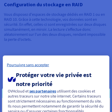
Configuration du stockage en RAID
Vous disposez d'espaces de stockage dédiés en RAID 1 ou en
RAID 10. Grâce à cette technologie, vos données sont en
sécurité. En effet, celles-ci sont enregistrées sur deux disques
simultanément, en miroir. La lecture s’effectue donc
aléatoirement sur l’un des deux disques, rendant impossible
la perte d’octets.
Nos offres de datastores
Poursuivre sans accepter
additionnels
Protéger votre vie privée est
notre priorité
OVHcloud et
ses partenaires
utilisent des cookies et
autres traceurs sur notre site internet. Certains traceurs
Datastore
Prix/heure
Prix/mois
sont strictement nécessaires au fonctionnement du site.
3 To
4,25 Dhs HT/heure
1.690 Dhs HT/mois
Ils nous permettent notamment de garantir la sécurité du
Vous semblez être localisé en États-
service ou d'assurer certaines fonctionnalités