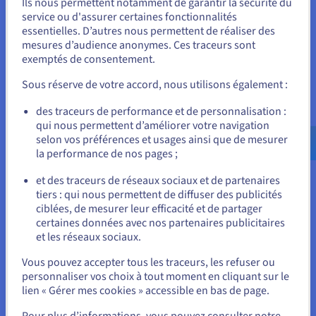
Ils nous permettent notamment de garantir la sécurité du
Vous semblez être localisé en États-
service ou d'assurer certaines fonctionnalités
Unis.
essentielles. D’autres nous permettent de réaliser des
mesures d’audience anonymes. Ces traceurs sont
Pour commander, rendez-vous sur le site de votre pays (États-
exemptés de consentement.
Unis) et créez un compte.
Reprise après sinistre Zero
Sous réserve de votre accord, nous utilisons également :
Allez sur le site États-Unis
Compute
des traceurs de performance et de personnalisation :
us.ovhcloud.com/
hosted-private-
qui nous permettent d’améliorer votre navigation
cloud
Anglais
USD - $
selon vos préférences et usages ainsi que de mesurer
Objectif de temps de reprise (RTO) : généralement de 4 à
la performance de nos pages ;
24 heures*
ou
et des traceurs de réseaux sociaux et de partenaires
Adapté pour : environnements de développement et de test,
tiers : qui nous permettent de diffuser des publicités
Rester sur le site actuel
archives, gestion documentaire
ciblées, de mesurer leur efficacité et de partager
certaines données avec nos partenaires publicitaires
Aucun cluster secondaire exécuté en continu
et les réseaux sociaux.
Snapshots stockés dans Object Storage
Sélectionner un autre site web
L’environnement de reprise peut être déployé à la
Vous pouvez accepter tous les traceurs, les refuser ou
demande, on-premises ou via NC2 on OVHcloud
personnaliser vos choix à tout moment en cliquant sur le
Paiement principalement basé sur Object Storage
lien « Gérer mes cookies » accessible en bas de page.
jusqu’à la bascule. Des coûts supplémentaires peuvent
Fermer
Pour plus d’informations, vous pouvez consulter notre
s’appliquer pendant la reprise.