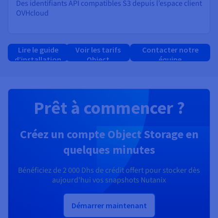
Des identifiants API compatibles S3 depuis l’espace client
OVHcloud
Lire le guide
Voir les tarifs
Contacter notre
d’installation
Object
équipe
Storage
commerciale
Prêt à commencer ?
Créez un compte Object Storage en
quelques minutes
Bénéficiez de
2 000 Dhs
de crédit offert pour stocker dès
aujourd'hui vos snapshots Nutanix
Démarrer maintenant