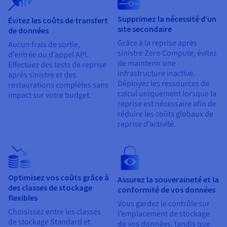
Documentation
Tarifs
Roadmap & Changelog
Supprimez la nécessité d’un
Évitez les coûts de transfert
Disponibilités par régions
Roadmap & Changelog
site secondaire
de données
Documentation
Grâce à la reprise après
Aucun frais de sortie,
Roadmap & Changelog
sinistre Zero Compute, évitez
d’entrée ou d’appel API.
de maintenir une
Effectuez des tests de reprise
infrastructure inactive.
après sinistre et des
Déployez les ressources de
restaurations complètes sans
calcul uniquement lorsque la
impact sur votre budget.
reprise est nécessaire afin de
réduire les coûts globaux de
reprise d’activité.
Optimisez vos coûts grâce à
Assurez la souveraineté et la
des classes de stockage
conformité de vos données
flexibles
Vous gardez le contrôle sur
Choisissez entre les classes
l’emplacement de stockage
de stockage Standard et
de vos données, tandis que