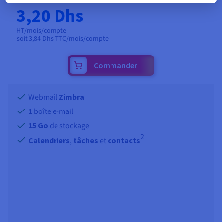
3,20 Dhs
HT/mois/compte
soit
3,84 Dhs
TTC/mois/compte
Commander
Webmail
Zimbra
1
boîte e-mail
15 Go
de stockage
2
Calendriers
,
tâches
et
contacts