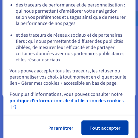
Allez sur le site États-Unis
des traceurs de performance et de personnalisation :
Le webmail Zimbra est pensé pour aller à
qui nous permettent d’améliorer votre navigation
us.ovhcloud.com/
Anglais
USD - $
l’essentiel : navigation fluide, actions rapides,
selon vos préférences et usages ainsi que de mesurer
zéro complexité. Vous travaillez dans un cadre
la performance de nos pages ;
clair et agréable.
ou
et des traceurs de réseaux sociaux et de partenaires
tiers : qui nous permettent de diffuser des publicités
Rester sur le site actuel
ciblées, de mesurer leur efficacité et de partager
certaines données avec nos partenaires publicitaires
et les réseaux sociaux.
Sélectionner un autre site web
Vous pouvez accepter tous les traceurs, les refuser ou
Bénéficiez d'une messagerie
personnaliser vos choix à tout moment en cliquant sur le
lien « Gérer mes cookies » accessible en bas de page.
sécurisée avec nos offres e-mail
Fermer
Pour plus d’informations, vous pouvez consulter notre
politique d'informations de d'utilisation des cookies.
Starter
Paramétrer
Tout accepter
Créez votre première boîte e-mail