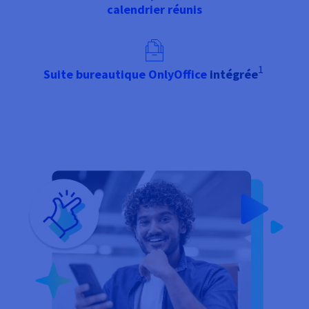
Documentation
calendrier réunis
Tarifs
Roadmap & Changelog
Disponibilités par régions
Roadmap & Changelog
Documentation
Roadmap & Changelog
1
Suite bureautique OnlyOffice
intégrée