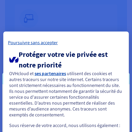
Une continuité totale entre vos
Poursuivre sans accepter
appareils
Protéger votre vie privée est
Que vous soyez au bureau, à la maison ou en
déplacement, vous retrouvez votre messagerie
notre priorité
instantanément avec notre webmail
responsive.
OVHcloud et
ses partenaires
utilisent des cookies et
autres traceurs sur notre site internet. Certains traceurs
sont strictement nécessaires au fonctionnement du site.
Ils nous permettent notamment de garantir la sécurité du
Vous semblez être localisé en États-
service ou d'assurer certaines fonctionnalités
essentielles. D’autres nous permettent de réaliser des
Unis.
mesures d’audience anonymes. Ces traceurs sont
exemptés de consentement.
Pour commander, rendez-vous sur le site de votre pays (États-
Un environnement moderne et
Unis) et créez un compte.
Sous réserve de votre accord, nous utilisons également :
intuitif