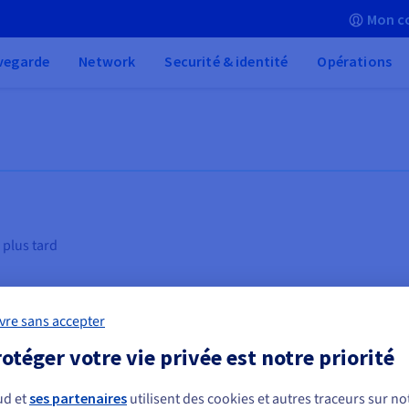
Mon c
vegarde
Network
Securité & identité
Opérations
 plus tard
vre sans accepter
otéger votre vie privée est notre priorité
)
Infrastructure de bureau virtuel
Ba
ud et
ses partenaires
utilisent des cookies et autres traceurs sur not