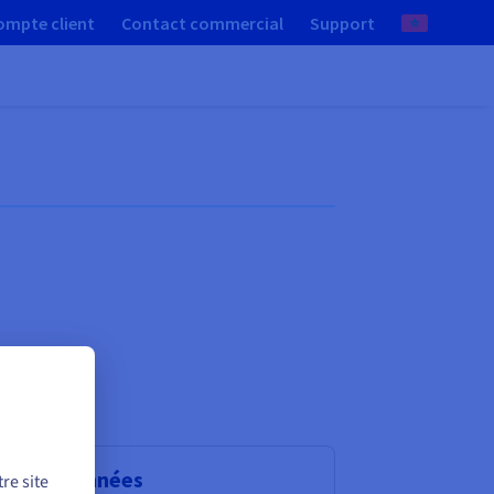
ompte client
Contact commercial
Support
se de données
re site