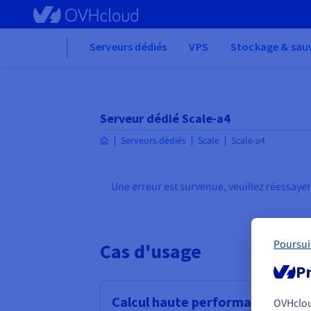
Skip
to
main
Home
Serveurs dédiés
VPS
Stockage & sau
content
Serveur dédié Scale-a4
Serveurs dédiés
Scale
Scale-a4
Une erreur est survenue, veuillez réessayer
Poursui
Cas d'usage
Pr
Calcul haute performance (HPC
OVHclo