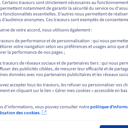
. Certains traceurs sont strictement nécessaires au fonctionnement 
(VDI)
ous semblez être localisé en États-Unis.
cul
Cho
s permettent notamment de garantir la sécurité du service ou d'assu
s.
do
Nos serveurs Scale sont parfaitement adaptés
s fonctionnalités essentielles. D’autres nous permettent de réalise
r commander, rendez-vous sur le site de votre pays (États-Unis) et créez un
Re
aux infrastructures de bureaux virtuels. Grâce
 d’audience anonymes. Ces traceurs sont exemptés de consenteme
mpte.
Po
à leur mémoire DDR5 extensible et à leur forte
ha
erve de votre accord, nous utilisons également :
densité de calcul, ils permettent d’héberger
Allez sur le site États-Unis
un grand nombre de postes de travail virtuels
traceurs de performance et de personnalisation : qui nous permett
us.ovhcloud.com/
bare-metal
Anglais
USD - $
tout en garantissant performance, fluidité et
liorer votre navigation selon vos préférences et usages ainsi que 
fiabilité.
rer la performance de nos pages ;
ou
s traceurs de réseaux sociaux et de partenaires tiers : qui nous per
ffuser des publicités ciblées, de mesurer leur efficacité et de partag
Rester sur le site actuel
ines données avec nos partenaires publicitaires et les réseaux soci
vez accepter tous les traceurs, les refuser ou personnaliser vos ch
ent en cliquant sur le lien « Gérer mes cookies » accessible en bas
Sélectionner un autre site web
rt
News
 d'aide
Espace presse
us d’informations, vous pouvez consulter notre
politique d'inform
s
Blog
ilisation des cookies.
e d'apprentissage
Fer
Réseaux sociaux
ire
unauté OVHcloud