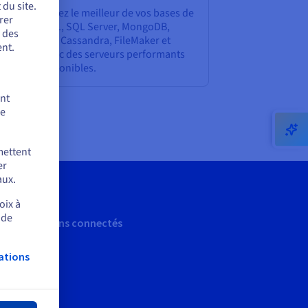
du site.
isissez et tirez le meilleur de vos bases de
rer
nnées MySQL, SQL Server, MongoDB,
r des
dis, MariaDB, Cassandra, FileMaker et
nt.
stgreSQL avec des serveurs performants
utement disponibles.
ent
de
mettent
er
aux.
oix à
 de
Restons connectés
ations
mer