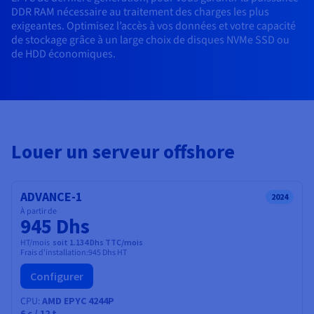
Documentation
DDR RAM nécessaire au traitement des charges les plus
Tarifs
Roadmap & Changelog
exigeantes. Optimisez l’accès à vos données et votre capacité
Disponibilités par régions
Roadmap & Changelog
de stockage grâce à un large choix de disques NVMe SSD ou
Documentation
de HDD économiques.
Roadmap & Changelog
Louer un serveur offshore
ADVANCE-1
2024
À partir de
945 Dhs
HT/mois
soit 1.134 Dhs TTC/mois
Frais d'installation:
945 Dhs
HT
Configurer
CPU
AMD EPYC 4244P
6
c /
12
t