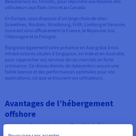
Beauharnois ou Toronto, pour répondre aux besoins des
utilisateurs aux États-Unis et au Canada.
En Europe, vous disposez d’un large choix de sites :
Gravelines, Roubaix, Strasbourg, Erith, Limburg et Varsovie,
couvrant ainsi efficacement la France, le Royaume-Uni,
l’Allemagne et la Pologne.
Élargissez également votre présence en Asie grâce à nos
infrastructures situées à Singapour, en Inde et en Australie,
pour rapprocher vos services de ces marchés en forte
croissance. Ce réseau étendu de datacenters assure une
faible latence et des performances optimales pour vos
applications, où que se trouvent vos utilisateurs.
Avantages de l’hébergement
offshore
En personnalisant votre
serveur Bare Metal
offshore avec
OVHcloud, vous bénéficiez d’un ensemble d’avantages conçus
Poursuivre sans accepter