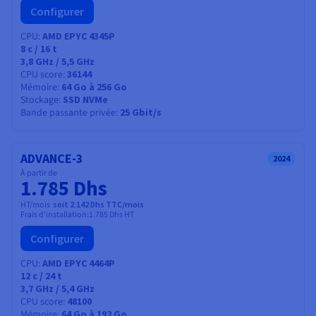
Configurer
CPU
AMD EPYC 4345P
8
c /
16
t
3,8 GHz / 5,5 GHz
CPU score
36144
Mémoire
64 Go à 256 Go
Stockage
SSD NVMe
Bande passante privée
25 Gbit/s
ADVANCE-3
2024
À partir de
1.785 Dhs
HT/mois
soit 2.142 Dhs TTC/mois
Frais d'installation:
1.785 Dhs
HT
Configurer
CPU
AMD EPYC 4464P
12
c /
24
t
3,7 GHz / 5,4 GHz
CPU score
48100
Mémoire
64 Go à 192 Go