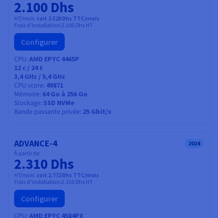
2.100 Dhs
HT/mois
soit 2.520 Dhs TTC/mois
Frais d'installation:
2.100 Dhs
HT
Configurer
CPU
AMD EPYC 4465P
12
c /
24
t
3,4 GHz / 5,4 GHz
CPU score
49871
Mémoire
64 Go à 256 Go
Stockage
SSD NVMe
Bande passante privée
25 Gbit/s
ADVANCE-4
2024
À partir de
2.310 Dhs
HT/mois
soit 2.772 Dhs TTC/mois
Frais d'installation:
2.310 Dhs
HT
Configurer
CPU
AMD EPYC 4584PX