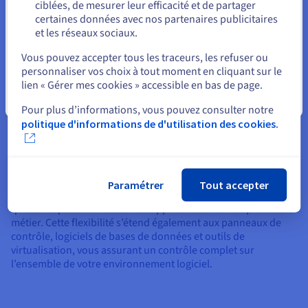
ciblées, de mesurer leur efficacité et de partager
certaines données avec nos partenaires publicitaires
De plus, de nombreux fournisseurs offshores proposent des
et les réseaux sociaux.
solutions de réseau privé, comme le vRack d’OVHcloud, qui
Sélectionner un autre site web
permet une communication sécurisée et efficace entre votre
Vous pouvez accepter tous les traceurs, les refuser ou
serveur et les autres services de l’écosystème du fournisseur.
personnaliser vos choix à tout moment en cliquant sur le
lien « Gérer mes cookies » accessible en bas de page.
Options logicielles flexibles
Fermer
Pour plus d’informations, vous pouvez consulter notre
Notre hébergement offshore propose un large éventail de
politique d'informations de d'utilisation des cookies.
systèmes d’exploitation (OS), vous offrant la liberté de
configurer votre environnement serveur, ainsi que la RAM et
les processeurs Xeon, selon vos besoins spécifiques.
Des différentes distributions Linux à Windows Server, vous
Paramétrer
Tout accepter
avez la possibilité de choisir, commander et configurer l’OS
qui correspond le mieux à vos applications et à vos processus
métier. Cette flexibilité s’étend également aux panneaux de
contrôle, logiciels de bases de données et outils de
virtualisation, vous assurant un contrôle complet sur
l’ensemble de votre environnement logiciel.