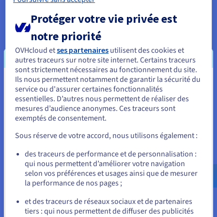
pour optimiser les performances, la connectivité et le
contrôle.
Protéger votre vie privée est
Performances offshores sur mesure
notre priorité
Avec un hébergement offshore OVHcloud, vous pouvez
OVHcloud et
ses partenaires
utilisent des cookies et
configurer votre serveur web avec des processeurs Intel Xeon
autres traceurs sur notre site internet. Certains traceurs
et une grande capacité de RAM DDR, afin de répondre
sont strictement nécessaires au fonctionnement du site.
précisément aux besoins de vos applications et charges de
Ils nous permettent notamment de garantir la sécurité du
Vous semblez être localisé en États-
travail intensives en mémoire. Que vous ayez besoin de
service ou d'assurer certaines fonctionnalités
traitements haute fréquence pour des tâches exigeantes,
essentielles. D’autres nous permettent de réaliser des
Unis.
d’une mémoire étendue pour des applications axées sur les
mesures d’audience anonymes. Ces traceurs sont
données, ou d’un stockage à la fois rapide et spacieux grâce
exemptés de consentement.
Pour commander, rendez-vous sur le site de votre pays (États-
aux SSD, la personnalisation vous permet d’optimiser votre
Unis) et créez un compte.
serveur pour des performances maximales.
Sous réserve de votre accord, nous utilisons également :
Connectivité renforcée et portée mondiale
Allez sur le site États-Unis
des traceurs de performance et de personnalisation :
qui nous permettent d’améliorer votre navigation
us.ovhcloud.com/
Anglais
USD - $
En commandant et en configurant un hébergement offshore,
selon vos préférences et usages ainsi que de mesurer
vous accédez à des réseaux haut débit et fiables, qui
la performance de nos pages ;
connectent votre serveur aux utilisateurs du monde entier.
ou
Cette connectivité renforcée réduit la latence, améliore les
et des traceurs de réseaux sociaux et de partenaires
temps de chargement de vos sites web et garantit une
tiers : qui nous permettent de diffuser des publicités
Rester sur le site actuel
expérience fluide à votre audience internationale.