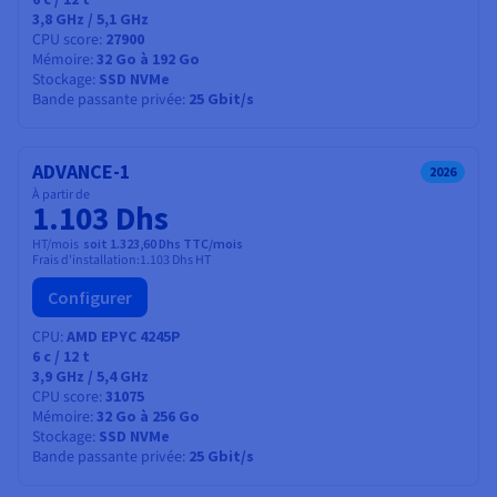
3,8 GHz / 5,1 GHz
CPU score
27900
Mémoire
32 Go à 192 Go
Stockage
SSD NVMe
Bande passante privée
25 Gbit/s
ADVANCE-1
2026
À partir de
1.103 Dhs
HT/mois
soit 1.323,60 Dhs TTC/mois
Frais d'installation:
1.103 Dhs
HT
Configurer
CPU
AMD EPYC 4245P
6
c /
12
t
3,9 GHz / 5,4 GHz
CPU score
31075
Mémoire
32 Go à 256 Go
Stockage
SSD NVMe
Bande passante privée
25 Gbit/s