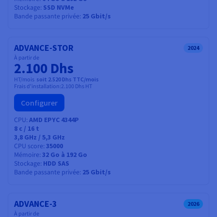
Stockage
SSD NVMe
Bande passante privée
25 Gbit/s
ADVANCE-STOR
2024
À partir de
2.100 Dhs
HT/mois
soit 2.520 Dhs TTC/mois
Frais d'installation:
2.100 Dhs
HT
Configurer
CPU
AMD EPYC 4344P
8
c /
16
t
3,8 GHz / 5,3 GHz
CPU score
35000
Mémoire
32 Go à 192 Go
Stockage
HDD SAS
Bande passante privée
25 Gbit/s
ADVANCE-3
2026
À partir de