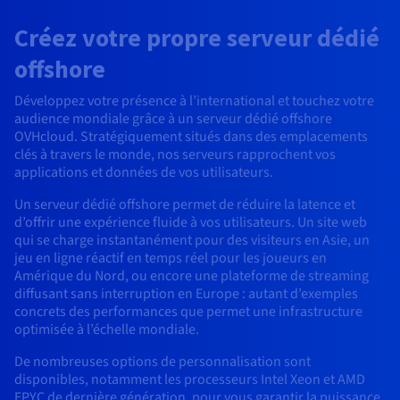
Roadmap & Changelog
AI Endpoints - Catalogue des modèles
Roadmap & Changelog
Roadmap & Changelog
Tarifs
Revendeurs
Tarifs
HYCU for OVHcloud
Créez votre propre serveur dédié
Guides et documentation
Managed HSM
Disponibilités par régions
MCP Server
Cloud Native
BGP Services
CDN Infrastructure
Bases de données additionnelles
Quantum
DISTRIBUER MON TRAFIC
USAGES
AI Endpoints - Bases API
Roadmap & Changelog
Tous les usages
Documentation
offshore
Guides et documentation
SAP HANA ON OVHCLOUD
Load Balancer
Dedicated HSM
Roadmap & Changelog
Résilience et AZ
Conformité et certifications
AI & HPC
BGP Services
Option Certificats SSL
Sécurité
PROTECTION & SÉCURITÉ
AI Endpoints - Batch API
Développez votre présence à l’international et touchez votre
Tarifs
SAP HANA on Bare Metal
Roadmap & Changelog
audience mondiale grâce à un serveur dédié offshore
Documentation
Disponibilités par régions
Infrastructure Anti-DDoS
Infrastructure Anti-DDoS
Grid computing
OPCP Packager
Option CDN
PROTECTION & SÉCURITÉ
OVHcloud. Stratégiquement situés dans des emplacements
Opérations
Roadmap & Changelog
Tarifs
Documentation
SAP HANA on Private Cloud
GPUS
clés à travers le monde, nos serveurs rapprochent vos
Disponibilités par régions
Roadmap & Changelog
Protection Game DDoS
Virtualisation et conteneurisation
Infrastructure Anti-DDoS
applications et données de vos utilisateurs.
CLOUD READY
USAGES
Nvidia H200
Développeurs
Documentation
Tarifs
Un serveur dédié offshore permet de réduire la latence et
Roadmap & Changelog
Disponibilités par régions
Tarifs
Cloud ready
DNSSEC
Site web et application métier
DNSSEC
Comment créer un site web ?
d’offrir une expérience fluide à vos utilisateurs. Un site web
Nvidia H100
Documentation
Documentation
qui se charge instantanément pour des visiteurs en Asie, un
Tarifs
Roadmap & Changelog
Roadmap & Changelog
Self-Service Portal, API & IaC
SSL Gateway
Tous les usages
SSL Gateway
Héberger votre site WordPress
jeu en ligne réactif en temps réel pour les joueurs en
Régions
Nvidia L40S
Amérique du Nord, ou encore une plateforme de streaming
Documentation
diffusant sans interruption en Europe : autant d’exemples
IAM & Tenant Management
Créer mon site en 1 click
concrets des performances que permet une infrastructure
Roadmap & Changelog
Nvidia L4
Documentation
Tarifs
Documentation
optimisée à l’échelle mondiale.
Roadmap & Changelog
OS & licences
Roadmap & Changelog
Gouvernance & Quotas
Créer ma boutique en ligne
Toutes les GPUs →
Documentation
De nombreuses options de personnalisation sont
disponibles, notamment les processeurs Intel Xeon et AMD
Roadmap & Changelog
Observabilité
EPYC de dernière génération, pour vous garantir la puissance