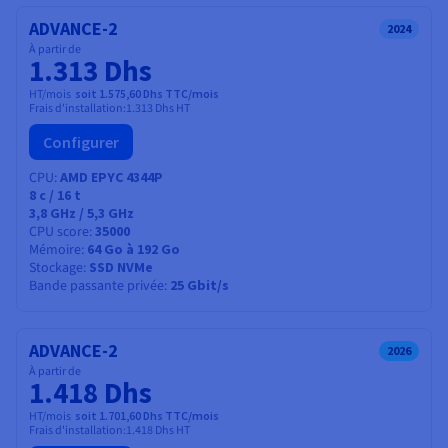
ADVANCE-2
2024
À partir de
1.313 Dhs
HT/mois
soit 1.575,60 Dhs TTC/mois
Frais d'installation:
1.313 Dhs
HT
Configurer
CPU
AMD EPYC 4344P
8
c /
16
t
3,8 GHz / 5,3 GHz
CPU score
35000
Mémoire
64 Go à 192 Go
Stockage
SSD NVMe
Bande passante privée
25 Gbit/s
ADVANCE-2
2026
À partir de
1.418 Dhs
HT/mois
soit 1.701,60 Dhs TTC/mois
Frais d'installation:
1.418 Dhs
HT