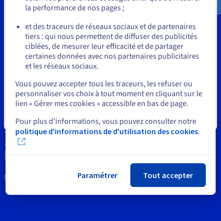
Documentation
la performance de nos pages ;
Tarifs
Roadmap & Changelog
ou
Outils
Disponibilités par régions
Roadmap & Changelog
et des traceurs de réseaux sociaux et de partenaires
Documentation
tiers : qui nous permettent de diffuser des publicités
Propriété Intellectuelle
Rester sur le site actuel
Roadmap & Changelog
ciblées, de mesurer leur efficacité et de partager
certaines données avec nos partenaires publicitaires
Support
et les réseaux sociaux.
Sélectionner un autre site web
Contactez nous
Vous pouvez accepter tous les traceurs, les refuser ou
personnaliser vos choix à tout moment en cliquant sur le
News
lien « Gérer mes cookies » accessible en bas de page.
Réseaux sociaux
Fermer
Pour plus d’informations, vous pouvez consulter notre
politique d'informations de d'utilisation des cookies.
Paramétrer
Tout accepter
Restons connectés