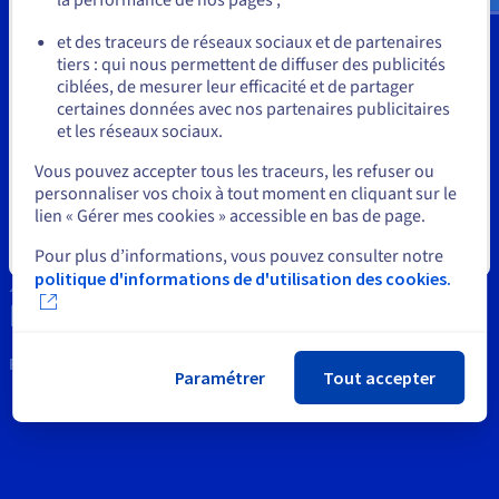
Documentation
Outils
ou
Tarifs
Roadmap & Changelog
et des traceurs de réseaux sociaux et de partenaires
Disponibilités par régions
Propriété Intellectuelle
Roadmap & Changelog
tiers : qui nous permettent de diffuser des publicités
Documentation
Rester sur le site actuel
ciblées, de mesurer leur efficacité et de partager
Support
Roadmap & Changelog
certaines données avec nos partenaires publicitaires
et les réseaux sociaux.
Contactez nous
Sélectionner un autre site web
Vous pouvez accepter tous les traceurs, les refuser ou
News
personnaliser vos choix à tout moment en cliquant sur le
lien « Gérer mes cookies » accessible en bas de page.
Réseaux sociaux
Fermer
Pour plus d’informations, vous pouvez consulter notre
politique d'informations de d'utilisation des cookies.
Restons connectés
Paramétrer
Tout accepter