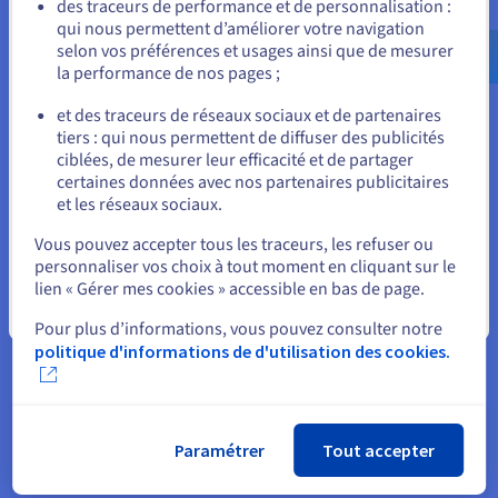
Allez sur le site États-Unis
des traceurs de performance et de personnalisation :
qui nous permettent d’améliorer votre navigation
us.ovhcloud.com/
Anglais
USD - $
selon vos préférences et usages ainsi que de mesurer
la performance de nos pages ;
ou
Pérennité
et des traceurs de réseaux sociaux et de partenaires
Rester à la pointe de la technologie pour vous proposer les
tiers : qui nous permettent de diffuser des publicités
Rester sur le site actuel
meilleures performances et fonctionnalités possibles fait
ciblées, de mesurer leur efficacité et de partager
partie de nos priorités. La pérennité de nos infrastructures
certaines données avec nos partenaires publicitaires
vous assure un niveau de fiabilité et de stabilité et vous
et les réseaux sociaux.
permet de vous concentrer entièrement sur votre activité et
Sélectionner un autre site web
vos utilisateurs. Nous innovons chaque jour, notamment avec
Vous pouvez accepter tous les traceurs, les refuser ou
des technologies comme le watercooling, qui permet de
personnaliser vos choix à tout moment en cliquant sur le
pousser l’optimisation des performances de nos serveurs à
lien « Gérer mes cookies » accessible en bas de page.
un niveau supérieur, tout en réduisant l’impact écologique de
Fermer
nos centres de données.
Pour plus d’informations, vous pouvez consulter notre
politique d'informations de d'utilisation des cookies.
Paramétrer
Tout accepter