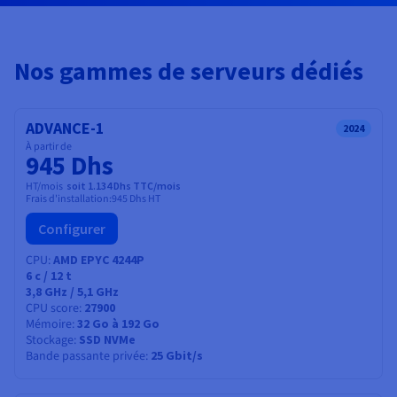
Documentation
Tarifs
Roadmap & Changelog
Disponibilités par régions
Roadmap & Changelog
Documentation
Nos gammes de serveurs dédiés
Roadmap & Changelog
ADVANCE-1
2024
À partir de
945 Dhs
HT/mois
soit 1.134 Dhs TTC/mois
Frais d'installation:
945 Dhs
HT
Configurer
CPU
AMD EPYC 4244P
6
c /
12
t
3,8 GHz / 5,1 GHz
CPU score
27900
Mémoire
32 Go à 192 Go
Stockage
SSD NVMe
Bande passante privée
25 Gbit/s