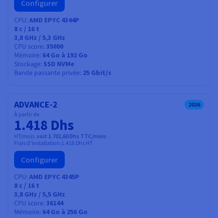
Configurer
CPU
AMD EPYC 4344P
8
c /
16
t
3,8 GHz / 5,3 GHz
CPU score
35000
Mémoire
64 Go à 192 Go
Stockage
SSD NVMe
Bande passante privée
25 Gbit/s
ADVANCE-2
2026
À partir de
1.418 Dhs
HT/mois
soit 1.701,60 Dhs TTC/mois
Frais d'installation:
1.418 Dhs
HT
Configurer
CPU
AMD EPYC 4345P
8
c /
16
t
3,8 GHz / 5,5 GHz
CPU score
36144
Mémoire
64 Go à 256 Go