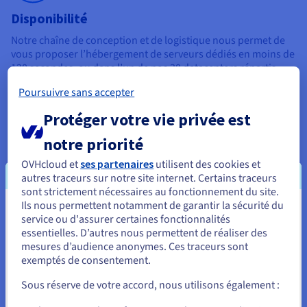
Disponibilité
Notre chaîne de conception et de logistique nous permet de
vous proposer l’hébergement de serveurs dédiés en moins de
120 secondes, ou dans l’un de nos 30 datacenters répartis
dans le monde. Notre réseau, sécurisé et hautement résilient,
Poursuivre sans accepter
assure une fiabilité sans faille à vos applications.
Protéger votre vie privée est
notre priorité
OVHcloud et
ses partenaires
utilisent des cookies et
Évolutivité
autres traceurs sur notre site internet. Certains traceurs
sont strictement nécessaires au fonctionnement du site.
En choisissant nos serveurs dédiés pour votre infrastructure,
Ils nous permettent notamment de garantir la sécurité du
vous profitez d’une évolutivité sans limite. Nos solutions
Vous semblez être localisé en États-
service ou d'assurer certaines fonctionnalités
avancent en même temps que vos applications métier, sites
essentielles. D’autres nous permettent de réaliser des
Unis.
web et autres projets, ce qui vous assure une vision à long
mesures d’audience anonymes. Ces traceurs sont
terme. Pour aller encore plus loin, nos machines peuvent
exemptés de consentement.
Pour commander, rendez-vous sur le site de votre pays (États-
également être interconnectées à d’autres services, comme
Unis) et créez un compte.
Private Cloud et Public Cloud.
Sous réserve de votre accord, nous utilisons également :