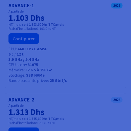
ADVANCE-1
2026
À partir de
1.103 Dhs
HT/mois
soit 1.323,60 Dhs TTC/mois
Frais d'installation:
1.103 Dhs
HT
Configurer
CPU
AMD EPYC 4245P
6
c /
12
t
3,9 GHz / 5,4 GHz
CPU score
31075
Mémoire
32 Go à 256 Go
Stockage
SSD NVMe
Bande passante privée
25 Gbit/s
ADVANCE-2
2024
À partir de
1.313 Dhs
HT/mois
soit 1.575,60 Dhs TTC/mois
Frais d'installation:
1.313 Dhs
HT