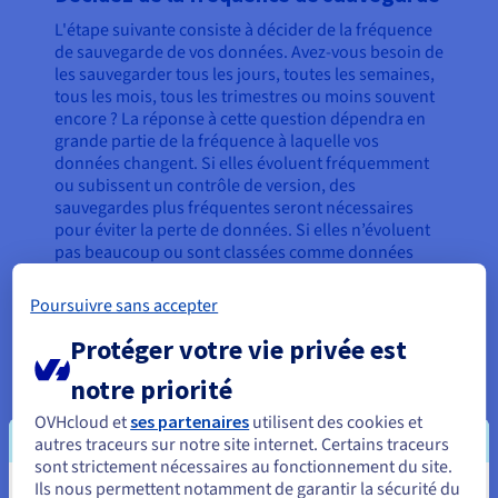
L'étape suivante consiste à décider de la fréquence
de sauvegarde de vos données. Avez-vous besoin de
les sauvegarder tous les jours, toutes les semaines,
tous les mois, tous les trimestres ou moins souvent
encore ? La réponse à cette question dépendra en
grande partie de la fréquence à laquelle vos
données changent. Si elles évoluent fréquemment
ou subissent un contrôle de version, des
sauvegardes plus fréquentes seront nécessaires
pour éviter la perte de données. Si elles n’évoluent
pas beaucoup ou sont classées comme données
historiques ou rarement consultées, vous pouvez
les archiver pour préserver leur intégrité et
Poursuivre sans accepter
bénéficier de coûts de stockage réduits.
Protéger votre vie privée est
notre priorité
OVHcloud et
ses partenaires
utilisent des cookies et
autres traceurs sur notre site internet. Certains traceurs
sont strictement nécessaires au fonctionnement du site.
Ils nous permettent notamment de garantir la sécurité du