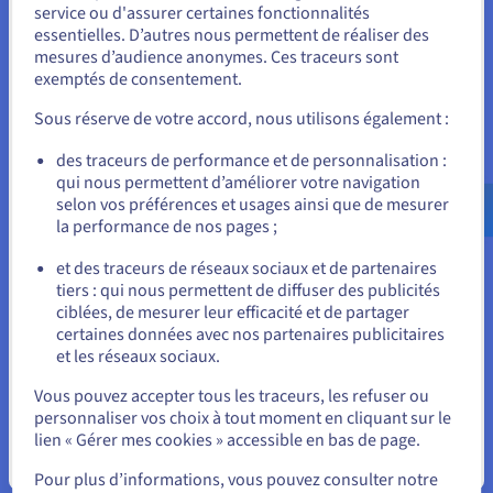
03
Vous semblez être localisé en États-
service ou d'assurer certaines fonctionnalités
essentielles. D’autres nous permettent de réaliser des
Unis.
mesures d’audience anonymes. Ces traceurs sont
exemptés de consentement.
Pour commander, rendez-vous sur le site de votre pays (États-
Choisissez une offre de stockage
Unis) et créez un compte.
Sous réserve de votre accord, nous utilisons également :
Lors du choix des solutions de stockage à adopter,
Allez sur le site États-Unis
de nombreuses entreprises utilisent
l'approche 3-
des traceurs de performance et de personnalisation :
2-1
: vous conservez 3 copies de vos données (la
qui nous permettent d’améliorer votre navigation
us.ovhcloud.com/
Anglais
USD - $
version d'origine et 2 de sauvegarde) sur 2 solutions
selon vos préférences et usages ainsi que de mesurer
de stockage distinctes, avec 1 copie stockée hors
la performance de nos pages ;
ou
site pour les protéger contre les cyberattaques,
et des traceurs de réseaux sociaux et de partenaires
comme les ransomwares. Chez OVHcloud :
tiers : qui nous permettent de diffuser des publicités
vous pouvez sauvegarder votre application
Rester sur le site actuel
ciblées, de mesurer leur efficacité et de partager
cloud native avec
Instance Backup
certaines données avec nos partenaires publicitaires
automatisé ;
et les réseaux sociaux.
vous pouvez créer une autre copie en tant que
Sélectionner un autre site web
bucket
Object Storage
immuable ;
Vous pouvez accepter tous les traceurs, les refuser ou
vous pouvez resynchroniser vos données vers
personnaliser vos choix à tout moment en cliquant sur le
un autre bucket Object Storage situé à
lien « Gérer mes cookies » accessible en bas de page.
distance ;
Fermer
vous pouvez créer une copie à froid avec
Cold
Pour plus d’informations, vous pouvez consulter notre
Archive
pour stocker vos données hors