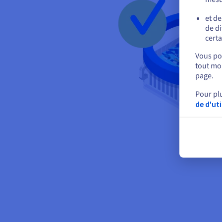
et de
de di
certa
Vous pou
tout mom
page.
Pour pl
de d'ut