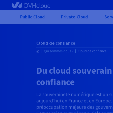
Skip to main content
Public Cloud
Private Cloud
Serv
Cloud de confiance
Qui sommes-nous ?
Cloud de confiance
Du cloud souverain
confiance
La souveraineté numérique est un su
aujourd’hui en France et en Europe. I
préoccupation majeure des gouvern