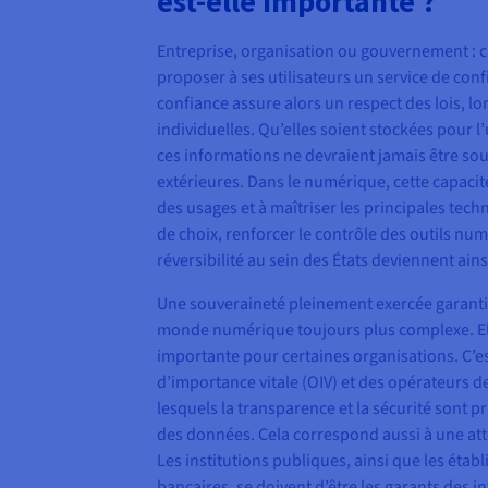
est-elle importante ?
Entreprise, organisation ou gouvernement : c
proposer à ses utilisateurs un service de con
confiance assure alors un respect des lois, l
individuelles. Qu’elles soient stockées pour l’
ces informations ne devraient jamais être so
extérieures. Dans le numérique, cette capacité
des usages et à maîtriser les principales techn
de choix, renforcer le contrôle des outils num
réversibilité au sein des États deviennent ain
Une souveraineté pleinement exercée garantit
monde numérique toujours plus complexe. Ell
importante pour certaines organisations. C’es
d’importance vitale (OIV) et des opérateurs de
lesquels la transparence et la sécurité sont p
des données. Cela correspond aussi à une atte
Les institutions publiques, ainsi que les éta
bancaires, se doivent d’être les garants des i