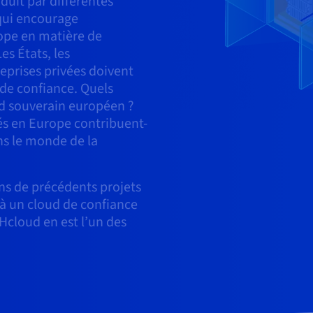
uit par différentes
 qui encourage
ope en matière de
es États, les
reprises privées doivent
 de confiance. Quels
ud souverain européen ?
és en Europe contribuent-
ans le monde de la
ans de précédents projets
 à un cloud de confiance
VHcloud en est l’un des