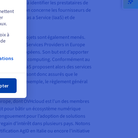
ud, qui vise à identifier les prestataires de
te qualification concerne les fournisseurs de
mettent
nfrastructure as a Service (IaaS) et de
er
aux.
oix à
, différents projets sont également menés.
 de
nfrastructure Services Providers in Europe
nisseurs européens. Son but est d’apporter
ations
aine du cloud computing. Conformément au
nisseurs d’IaaS proposent alors des services
mer
. Les clients sont donc assurés que le
pectera, par exemple, le règlement général
pter
RGPD).
 l’Europe, dont OVHcloud est l’un des membres
agit pour bâtir un écosystème numérique
 l’engouement pour l’adoption de solutions
regain d’intérêt dans plusieurs pays. Notons
fication AgID en Italie ou encore l’initiative