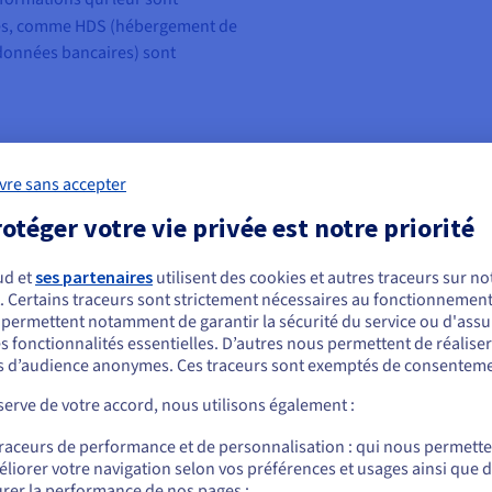
es, comme HDS (hébergement de
 données bancaires) sont
vre sans accepter
Quelles sont les i
otéger votre vie privée est notre priorité
cloud de confianc
?
ud et
ses partenaires
utilisent des cookies et autres traceurs sur not
. Certains traceurs sont strictement nécessaires au fonctionnement 
ous semblez être localisé en États-Unis.
s permettent notamment de garantir la sécurité du service ou d'assu
L’écosystème numérique europée
s fonctionnalités essentielles. D’autres nous permettent de réalise
r commander, rendez-vous sur le site de votre pays (États-Unis) et créez un
initiatives ont ainsi vu le jour c
 d’audience anonymes. Ces traceurs sont exemptés de consenteme
mpte.
Le cloud en France profite de l’in
erve de votre accord, nous utilisons également :
sein des institutions. Pour encadr
Allez sur le site États-Unis
traceurs de performance et de personnalisation : qui nous permett
doctrine sur l'utilisation de l’i
us.ovhcloud.com/
Anglais
USD - $
liorer votre navigation selon vos préférences et usages ainsi que 
publiques. L’Agence nationale d
rer la performance de nos pages ;