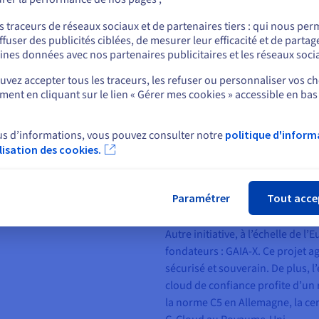
(ANSSI) a créé le label SecNumclo
ou
services cloud de confiance. Cet
s traceurs de réseaux sociaux et de partenaires tiers : qui nous per
Platform as a Service (PaaS), d’I
ffuser des publicités ciblées, de mesurer leur efficacité et de partag
Rester sur le site actuel
ines données avec nos partenaires publicitaires et les réseaux soci
Software as a Service (SaaS).
vez accepter tous les traceurs, les refuser ou personnaliser vos ch
Du côté de ces acteurs du cloud
ent en cliquant sur le lien « Gérer mes cookies » accessible en bas
Sélectionner un autre site web
Parmi eux, l’association Cloud I
(CISPE) regroupe plusieurs four
us d’informations, vous pouvez consulter notre
politique d'inform
un cadre et des normes au dom
ilisation des cookies.
code de conduite CISPE, les four
Fer
respectant les normes en vigueur
traitement de leurs données res
Paramétrer
Tout acce
sur la protection des données (
Autre initiative, à l’échelle de
fondateurs : GAIA-X. Ce projet 
sécurisé et souverain. De plus,
cloud de confiance profite d’un 
la norme C5 en Allemagne, la certi