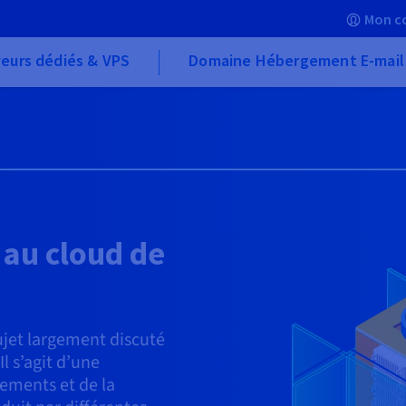
Mon c
eurs dédiés & VPS
Domaine Hébergement E-mail
 au cloud de
jet largement discuté
l s’agit d’une
ements et de la