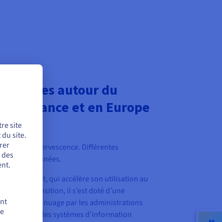
nitiatives autour du
e en France et en Europe
re site
du site.
rer
n est en effervescence. Différentes
r des
es dernières années.
nt.
térêt de l’État, qui accélère son utilisation au
er cette transition, il s’est doté d’une
ent
nformatique en nuage par les administrations
de
e la sécurité des systèmes d’information