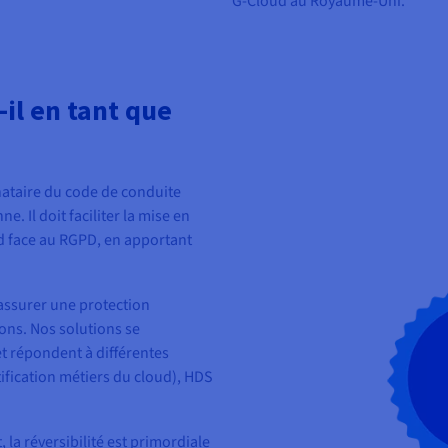
G-Cloud au Royaume-Uni.
il en tant que
nataire du code de conduite
 Il doit faciliter la mise en
d face au RGPD, en apportant
assurer une protection
ns. Nos solutions se
t répondent à différentes
tification métiers du cloud), HDS
 la réversibilité est primordiale