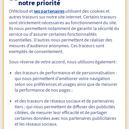
notre priorité
innover et grandir. L’infrastructure européenne
OVHcloud et
ses partenaires
utilisent des cookies et
d’OVHcloud garantit une
conformité RGPD
et une
autres traceurs sur notre site internet. Certains traceurs
protection optimale des données, un atout essentiel pour
sont strictement nécessaires au fonctionnement du site.
Ils nous permettent notamment de garantir la sécurité du
les startups soucieuses de leur réputation et de la
service ou d'assurer certaines fonctionnalités
confiance de leurs utilisateurs. Avec des tableaux de bord
essentielles. D’autres nous permettent de réaliser des
intuitifs et une API OVHcloud facile à intégrer, gérez vos
mesures d’audience anonymes. Ces traceurs sont
exemptés de consentement.
applications en toute simplicité et automatisez vos
processus pour gagner en efficacité.
Sous réserve de votre accord, nous utilisons également :
des traceurs de performance et de personnalisation :
qui nous permettent d’améliorer votre navigation
selon vos préférences et usages ainsi que de mesurer
Déployez votre plateforme
la performance de nos pages ;
e-commerce avec
et des traceurs de réseaux sociaux et de partenaires
PrestaShop
tiers : qui nous permettent de diffuser des publicités
ciblées, de mesurer leur efficacité et de partager
certaines données avec nos partenaires publicitaires
et les réseaux sociaux.