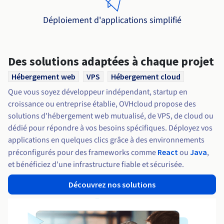
Documentation
Tarifs
Roadmap & Changelog
Disponibilités par régions
Déploiement d'applications simplifié
Roadmap & Changelog
Documentation
Roadmap & Changelog
Des solutions adaptées à chaque projet
Hébergement web
VPS
Hébergement cloud
Que vous soyez développeur indépendant, startup en
croissance ou entreprise établie, OVHcloud propose des
solutions d'hébergement web mutualisé, de VPS, de cloud ou
dédié pour répondre à vos besoins spécifiques. Déployez vos
applications en quelques clics grâce à des environnements
préconfigurés pour des frameworks comme
React
ou
Java
,
et bénéficiez d'une infrastructure fiable et sécurisée.
Découvrez nos solutions