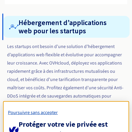
Hébergement d’applications
web pour les startups
Les
startups
ont besoin d’une solution d’hébergement
d’applications web flexible et évolutive pour accompagner
leur croissance. Avec OVHcloud, déployez vos applications
rapidement grâce à des infrastructures mutualisées ou
cloud, et bénéficiez d’une tarification transparente pour
maîtriser vos coûts. Profitez également d’une
sécurité Anti-
DDoS
intégrée et de sauvegardes automatiques pour
protéger vos données dès le premier jour. Que vous
Poursuivre sans accepter
utilisiez des frameworks comme
React
ou
Java
, nos
solutions s’adaptent à vos besoins techniques et vous
Protéger votre vie privée est
permettent de vous concentrer sur votre cœur de métier :