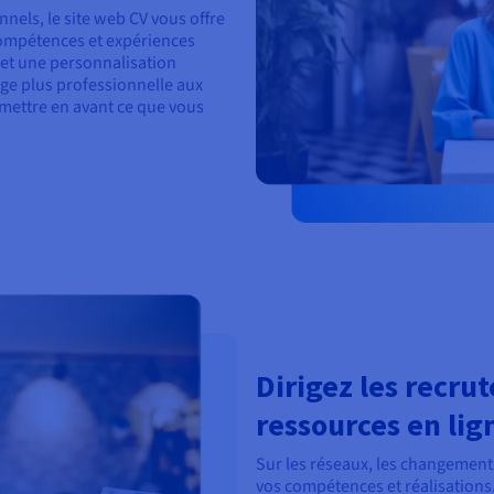
nels, le site web CV vous offre
 compétences et expériences
 et une personnalisation
ge plus professionnelle aux
 mettre en avant ce que vous
Dirigez les recrut
ressources en lig
Sur les réseaux, les changements 
vos compétences et réalisations.