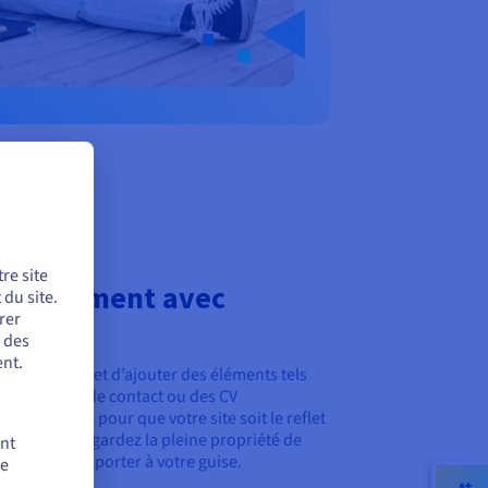
re site
V facilement avec
du site.
rer
r des
nt.
ui vous permet d’ajouter des éléments tels
 formulaires de contact ou des CV
aque détail pour que votre site soit le reflet
ionnel. Vous gardez la pleine propriété de
ent
egarder et exporter à votre guise.
de