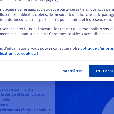
ou
s traceurs de réseaux sociaux et de partenaires tiers : qui nous per
ffuser des publicités ciblées, de mesurer leur efficacité et de partag
Rester sur le site actuel
ines données avec nos partenaires publicitaires et les réseaux soci
vez accepter tous les traceurs, les refuser ou personnaliser vos ch
ent en cliquant sur le lien « Gérer mes cookies » accessible en bas
Sélectionner un autre site web
us d’informations, vous pouvez consulter notre
politique d'inform
ilisation des cookies.
Fer
e CV en ligne ?
cloud pour profiter de nos
Paramétrer
Tout acce
s de votre site
maine
unique, personnalisé
s de votre commande
 le design et le template qui
nnelle
ience
 web sur vos réseaux sociaux