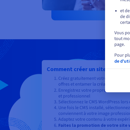
et de
de di
certa
Vous pou
tout mom
page.
Pour pl
de d'ut
Comment créer un site pour votr
Créez gratuitement votre compte OVH
offres et entamer la création des page
Enregistrez votre propre
nom de do
et professionnel
Sélectionnez le CMS WordPress lor
Une fois le CMS installé, sélectionnez
conviennent à votre image professio
Adaptez votre contenu à votre expér
Faites la promotion de votre site