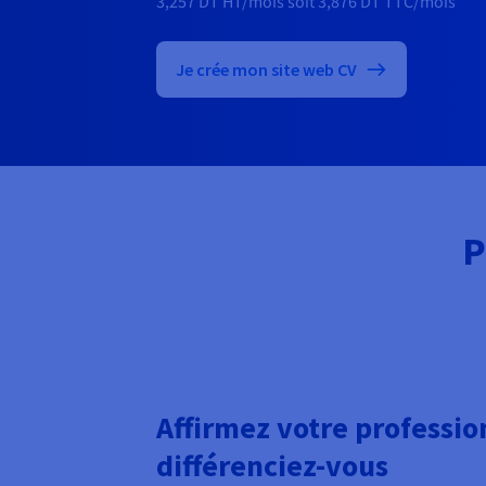
3,257 DT
HT/mois
soit
3,876 DT
TTC/mois
Je crée mon site web CV
P
Affirmez votre professio
différenciez-vous