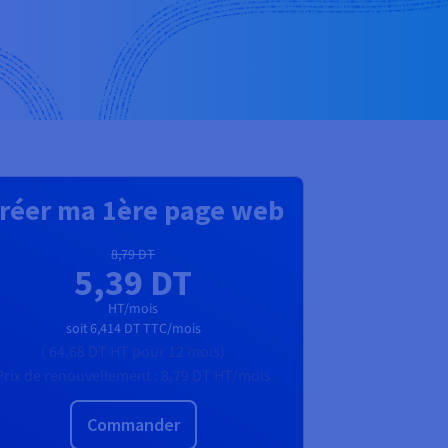
réer ma 1ère page web
8,79 DT
5,39 DT
HT/mois
soit
6,414 DT
TTC/mois
(
64,68 DT
HT
pour 12 mois)
Prix de renouvellement :
8,79 DT
HT/mois
Commander