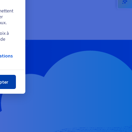
mettent
er
aux.
oix à
 de
ations
mer
pter