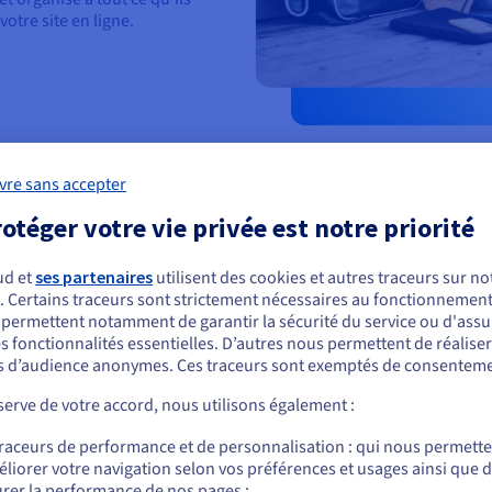
votre site en ligne.
vre sans accepter
otéger votre vie privée est notre priorité
ud et
ses partenaires
utilisent des cookies et autres traceurs sur not
Créez vos sites C
. Certains traceurs sont strictement nécessaires au fonctionnement 
ous semblez être localisé en États-Unis.
s permettent notamment de garantir la sécurité du service ou d'assu
WordPress
s fonctionnalités essentielles. D’autres nous permettent de réalise
r commander, rendez-vous sur le site de votre pays (États-Unis) et créez un
 d’audience anonymes. Ces traceurs sont exemptés de consenteme
mpte.
WordPress est un CMS flexible q
que des galeries de projets, des
erve de votre accord, nous utilisons également :
téléchargeables. Personnalisez ch
Allez sur le site États-Unis
fidèle de votre parcours profess
traceurs de performance et de personnalisation : qui nous permett
us.ovhcloud.com/
Anglais
USD - $
votre site, que vous pouvez sauv
liorer votre navigation selon vos préférences et usages ainsi que 
rer la performance de nos pages ;