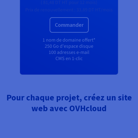
(
81,48 DT
HT
pour 12 mois)
Prix de renouvellement :
33,89 DT
HT/mois
Commander
1 nom de domaine offert*
250 Go d'espace disque
100 adresses e-mail
CMS en 1-clic
Pour chaque projet, créez un site
web avec OVHcloud