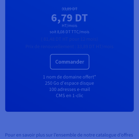
33,89 DT
6,79 DT
HT/mois
soit
8,08 DT
TTC/mois
(
81,48 DT
HT
pour 12 mois)
Prix de renouvellement :
33,89 DT
HT/mois
Commander
1 nom de domaine offert*
250 Go d'espace disque
100 adresses e-mail
CMS en 1-clic
Pour en savoir plus sur l’ensemble de notre catalogue d’offres