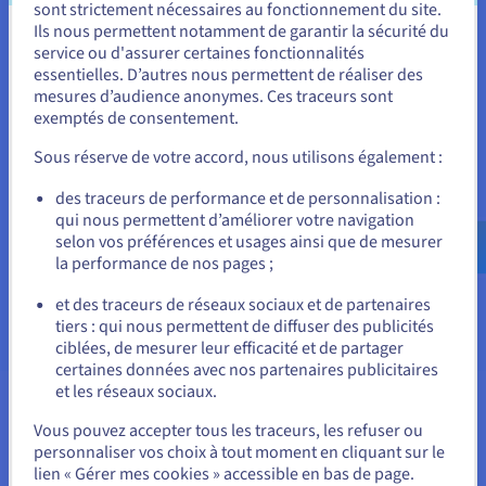
sont strictement nécessaires au fonctionnement du site.
une relation plus directe avec les prospects et les clients.
Ils nous permettent notamment de garantir la sécurité du
Vous semblez être localisé en États-
service ou d'assurer certaines fonctionnalités
essentielles. D’autres nous permettent de réaliser des
Unis.
mesures d’audience anonymes. Ces traceurs sont
exemptés de consentement.
Pour commander, rendez-vous sur le site de votre pays (États-
Unis) et créez un compte.
Sous réserve de votre accord, nous utilisons également :
Avec la bonne stratégie et les bons outils fournis par des
Allez sur le site États-Unis
des traceurs de performance et de personnalisation :
partenaires de confiance comme OVHcloud, la création d’un
qui nous permettent d’améliorer votre navigation
us.ovhcloud.com/
Anglais
USD - $
site immobilier s’avérer inestimable pour votre agence, vous
selon vos préférences et usages ainsi que de mesurer
aidant à atteindre de nouveaux sommets dans l'industrie
la performance de nos pages ;
immobilière.
ou
et des traceurs de réseaux sociaux et de partenaires
tiers : qui nous permettent de diffuser des publicités
Rester sur le site actuel
ciblées, de mesurer leur efficacité et de partager
certaines données avec nos partenaires publicitaires
et les réseaux sociaux.
Sélectionner un autre site web
Vous pouvez accepter tous les traceurs, les refuser ou
Les avantages de nos offres
personnaliser vos choix à tout moment en cliquant sur le
lien « Gérer mes cookies » accessible en bas de page.