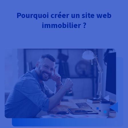
Documentation
Tarifs
Roadmap & Changelog
Disponibilités par régions
Pourquoi créer un site web
Roadmap & Changelog
Documentation
immobilier ?
Roadmap & Changelog