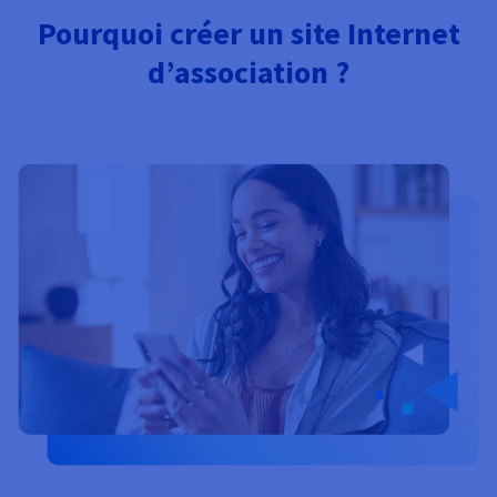
Documentation
Tarifs
Pourquoi créer un site Internet
Roadmap & Changelog
Disponibilités par régions
Roadmap & Changelog
d’association ?
Documentation
Roadmap & Changelog