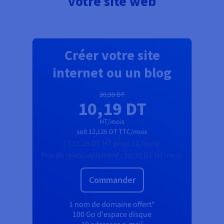
votre site web
Créer votre site
internet ou un blog
20,39 DT
10,19 DT
HT/mois
soit
12,126 DT
TTC/mois
(
122,28 DT
HT
pour 12 mois)
Prix de renouvellement :
20,39 DT
HT/mois
Commander
1 nom de domaine offert*
100 Go d'espace disque