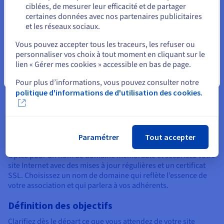
ciblées, de mesurer leur efficacité et de partager
100 Go d'espace disque
certaines données avec nos partenaires publicitaires
10 adresses e-mail
et les réseaux sociaux.
CMS en 1-clic
Sélectionner un autre site web
Vous pouvez accepter tous les traceurs, les refuser ou
personnaliser vos choix à tout moment en cliquant sur le
lien « Gérer mes cookies » accessible en bas de page.
Fermer
Pour plus d’informations, vous pouvez consulter notre
Bonnes pratiques pour un site
politique d'informations de d'utilisation des cookies.
d’association efficace
Paramétrer
Tout accepter
Choix du nom de domaine et sécurité
Optez pour un nom de domaine mémorable et sécurisez votre
site Internet avec des mises à jour régulières et un certificat
SSL. Choisissez un nom de domaine qui reflète l’essence de
votre association et qui parlera à vos adhérents.
Définition des objectifs
Clarifiez dès le départ ce que vous attendez de votre site