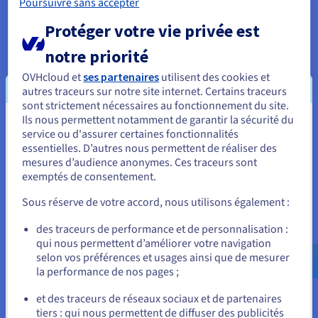
Poursuivre sans accepter
✓ 10 adresses e-mail offertes
Protéger votre vie privée est
✓ CMS en 1 clic (Wordpress, Drupal, Joomla!)
notre priorité
OVHcloud et
ses partenaires
utilisent des cookies et
autres traceurs sur notre site internet. Certains traceurs
Créer votre site
sont strictement nécessaires au fonctionnement du site.
Ils nous permettent notamment de garantir la sécurité du
internet ou un blog
Vous semblez être localisé en États-
service ou d'assurer certaines fonctionnalités
essentielles. D’autres nous permettent de réaliser des
Unis.
20,39 DT
mesures d’audience anonymes. Ces traceurs sont
10,19 DT
exemptés de consentement.
Pour commander, rendez-vous sur le site de votre pays (États-
Unis) et créez un compte.
HT/mois
Sous réserve de votre accord, nous utilisons également :
soit
12,126 DT
TTC/mois
Allez sur le site États-Unis
(
122,28 DT
HT
pour 12 mois)
des traceurs de performance et de personnalisation :
qui nous permettent d’améliorer votre navigation
us.ovhcloud.com/
Anglais
USD - $
Prix de renouvellement :
20,39 DT
HT/mois
selon vos préférences et usages ainsi que de mesurer
la performance de nos pages ;
Commander
ou
et des traceurs de réseaux sociaux et de partenaires
tiers : qui nous permettent de diffuser des publicités
1 nom de domaine offert*
Rester sur le site actuel