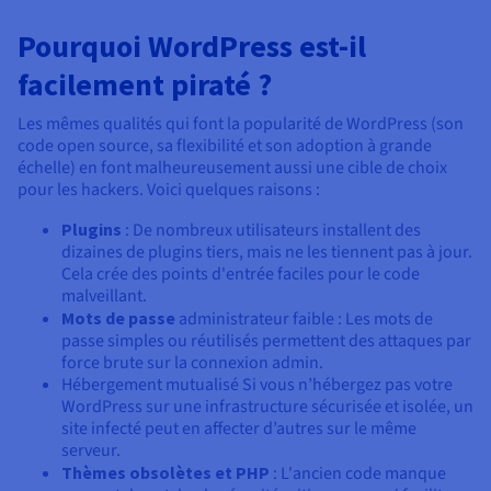
Documentation
Tarifs
Roadmap & Changelog
Pourquoi WordPress est-il
Disponibilités par régions
Roadmap & Changelog
Documentation
facilement piraté ?
Roadmap & Changelog
Les mêmes qualités qui font la popularité de WordPress (son
code open source, sa flexibilité et son adoption à grande
échelle) en font malheureusement aussi une cible de choix
pour les hackers. Voici quelques raisons :
Plugins
: De nombreux utilisateurs installent des
dizaines de plugins tiers, mais ne les tiennent pas à jour.
Cela crée des points d'entrée faciles pour le code
malveillant.
Mots de passe
administrateur faible : Les mots de
passe simples ou réutilisés permettent des attaques par
force brute sur la connexion admin.
Hébergement mutualisé Si vous n’hébergez pas votre
WordPress sur une infrastructure sécurisée et isolée, un
site infecté peut en affecter d’autres sur le même
serveur.
Thèmes obsolètes et PHP
: L'ancien code manque