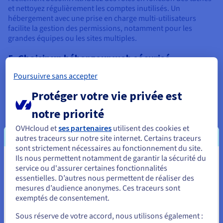
et nettoyez régulièrement les comptes inutilisés. Un
hébergement avec une prise en charge multi-utilisateurs
facilite la gestion des permissions, notamment pour les
grandes équipes ou les sites multiples.
5. Choisir un hébergeur web sécurisé
Votre host a un impact important sur la sécurité de votre site.
Poursuivre sans accepter
Recherchez des fournisseurs disposant d'une analyse des
Protéger votre vie privée est
programmes malveillants, de pare-feu et d'environnements
d'hébergement isolés. L’
hébergement WordPress
spécifique
notre priorité
peut offrir des fonctionnalités supplémentaires, comme des
sauvegardes automatiques et une protection sur mesure.
OVHcloud et
ses partenaires
utilisent des cookies et
autres traceurs sur notre site internet. Certains traceurs
6. Configurer des sauvegardes automatiques
sont strictement nécessaires au fonctionnement du site.
Ils nous permettent notamment de garantir la sécurité du
Les sauvegardes sont indispensables en cas de piratage,
Vous semblez être localisé en États-
service ou d'assurer certaines fonctionnalités
d'erreur ou de mauvaise mise à jour. Planifiez des
essentielles. D’autres nous permettent de réaliser des
Unis.
sauvegardes régulières et stockez-les en toute sécurité à l’aide
mesures d’audience anonymes. Ces traceurs sont
d’un plugin ou des outils de votre host. En testant des
exemptés de consentement.
Pour commander, rendez-vous sur le site de votre pays (États-
sauvegardes de temps à autre, vous vous assurez qu'elles
Unis) et créez un compte.
fonctionneront quand vous en aurez vraiment besoin.
Sous réserve de votre accord, nous utilisons également :