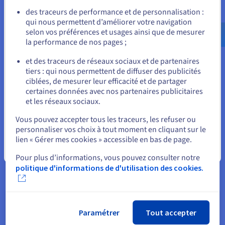
7. Ajouter un certificat SSL
Allez sur le site États-Unis
des traceurs de performance et de personnalisation :
qui nous permettent d’améliorer votre navigation
us.ovhcloud.com/
Anglais
USD - $
Le SSL crypte les données de votre site et renforce la
selon vos préférences et usages ainsi que de mesurer
confiance des visiteurs. Il est particulièrement important pour
la performance de nos pages ;
les connexions, les formulaires et les extractions. La plupart
ou
des hosts, comme OVHcloud, proposent des
certificats
SSL
et des traceurs de réseaux sociaux et de partenaires
gratuits , avec des options premium disponibles pour une
tiers : qui nous permettent de diffuser des publicités
Rester sur le site actuel
validation supplémentaire. Il s’agit d’un incontournable en
ciblées, de mesurer leur efficacité et de partager
matière de sécurité comme de référencement.
certaines données avec nos partenaires publicitaires
et les réseaux sociaux.
Gardez à l’esprit
Sélectionner un autre site web
Vous pouvez accepter tous les traceurs, les refuser ou
La sécurité ne concerne pas seulement les données, elle
personnaliser vos choix à tout moment en cliquant sur le
protège votre réputation, maintient la confiance des
lien « Gérer mes cookies » accessible en bas de page.
utilisateurs et contribue à éviter les temps d'arrêt. Suivez ces
étapes pour créer un site WordPress plus sûr et plus résilient.
Fermer
Pour plus d’informations, vous pouvez consulter notre
politique d'informations de d'utilisation des cookies.
Une autre manière intelligente de procéder est de
créer votre
site
web avec une sécurité intégrée dès le départ, afin de
protéger vos contenus et vos utilisateurs en aval.
La plupart de ces conseils sont rapides à mettre en place, mais
Paramétrer
Tout accepter
font une grande différence. Qu’il s’agisse de démarrer ou de