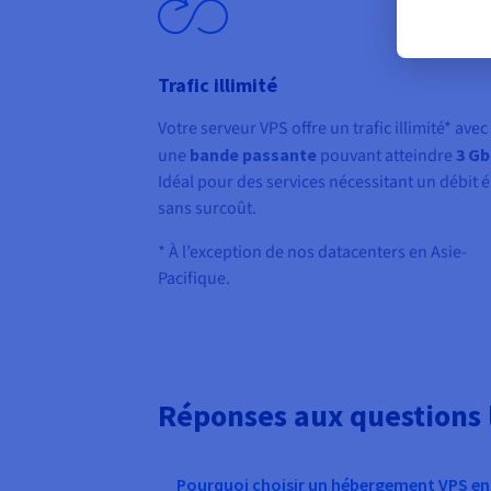
Trafic illimité
Votre serveur VPS offre un trafic illimité* avec
une
bande passante
pouvant atteindre
3 Gb
Idéal pour des services nécessitant un débit é
sans surcoût.
* À l’exception de nos datacenters en Asie-
Pacifique.
Réponses aux questions
Pourquoi choisir un hébergement VPS en