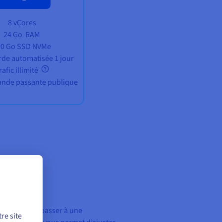
8 vCores
24 Go
RAM
00 Go SSD NVMe
de automatisée 1 jour
rafic illimité
bande passante publique
vous pouvez passer à une
re site