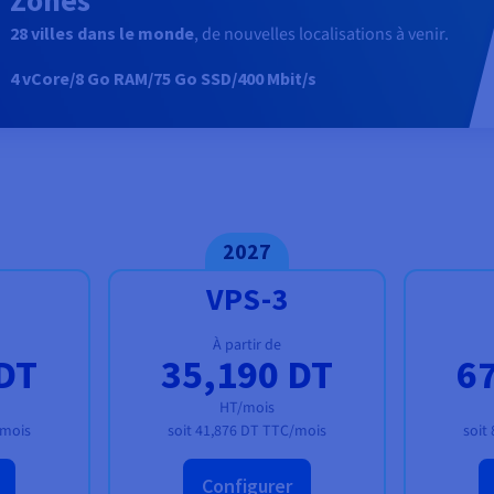
28 villes dans le monde
, de nouvelles localisations à venir.
4 vCore/8 Go RAM/75 Go SSD/400 Mbit/s
2027
VPS-3
À partir de
DT
35,190 DT
6
HT/mois
mois
soit
41,876 DT
TTC/mois
soit
Configurer