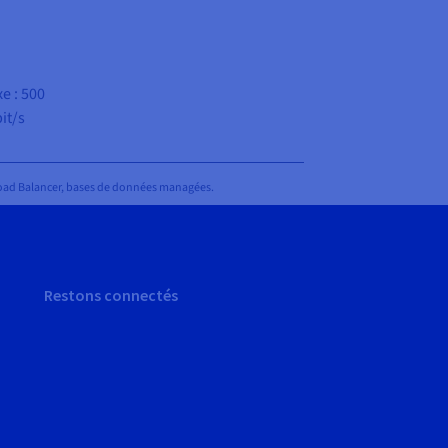
e : 500
it/s
 Load Balancer, bases de données managées.
Restons connectés