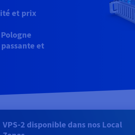
ité et prix
n Pologne
 passante et
VPS-2 disponible dans nos Local
Zones