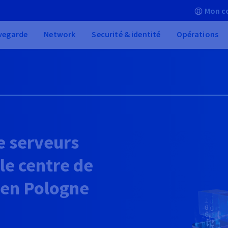
Mon c
vegarde
Network
Securité & identité
Opérations
e serveurs
le centre de
en Pologne