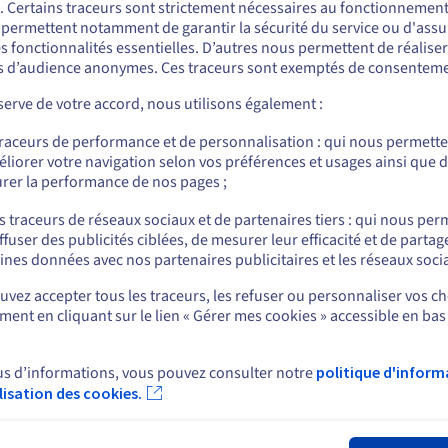
onfiguration supérieure, directement depuis votre espace client. Cet
. Certains traceurs sont strictement nécessaires au fonctionnement 
ous semblez être localisé en États-Unis.
otre infrastructure sans surcoût inutile, tout en gardant la maîtrise
s permettent notamment de garantir la sécurité du service ou d'assu
s fonctionnalités essentielles. D’autres nous permettent de réalise
r commander, rendez-vous sur le site de votre pays (États-Unis) et créez un
 d’audience anonymes. Ces traceurs sont exemptés de consenteme
mpte.
erve de votre accord, nous utilisons également :
Allez sur le site États-Unis
traceurs de performance et de personnalisation : qui nous permett
us.ovhcloud.com/
Anglais
USD - $
liorer votre navigation selon vos préférences et usages ainsi que 
rer la performance de nos pages ;
ou
s traceurs de réseaux sociaux et de partenaires tiers : qui nous per
ffuser des publicités ciblées, de mesurer leur efficacité et de partag
r
Un environnement isolé et évolutif
Simp
Rester sur le site actuel
ines données avec nos partenaires publicitaires et les réseaux soci
Hébergez vos projets dans un environnement isolé
Pilot
vez accepter tous les traceurs, les refuser ou personnaliser vos ch
itif.
et flexible. Vous pouvez
monter en configuration
et à 
ent en cliquant sur le lien « Gérer mes cookies » accessible en bas
Sélectionner un autre site web
t
en un clic
, depuis votre espace client.
votre
comme
us d’informations, vous pouvez consulter notre
politique d'inform
ilisation des cookies.
Fer