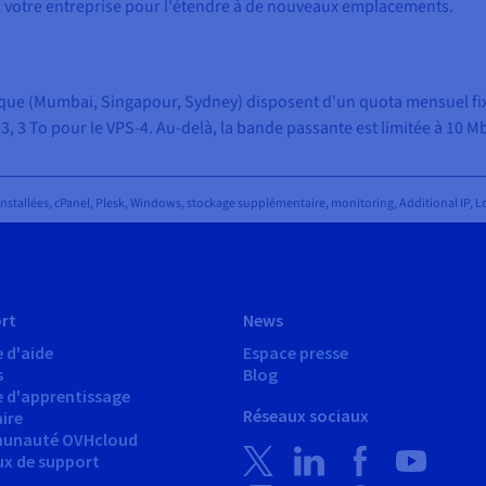
z votre entreprise pour l'étendre à de nouveaux emplacements.
fique (Mumbai, Singapour, Sydney) disposent d'un quota mensuel fix
-3, 3 To pour le VPS-4. Au-delà, la bande passante est limitée à 10 Mb
installées, cPanel, Plesk, Windows, stockage supplémentaire, monitoring, Additional IP,
rt
News
 d'aide
Espace presse
s
Blog
e d'apprentissage
Réseaux sociaux
ire
unauté OVHcloud
ux de support