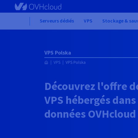
Skip to main content
Home
Serveurs dédiés
VPS
Stockage & sau
VPS Polska
VPS
VPS Polska
Découvrez l'offre d
VPS hébergés dans 
données OVHcloud 