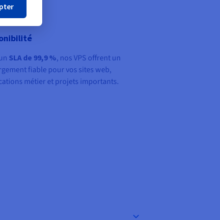
pter
onibilité
 un
SLA de 99,9 %
, nos VPS offrent un
gement fiable pour vos sites web,
cations métier et projets importants.