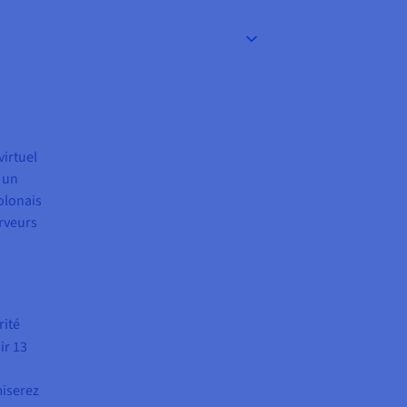
virtuel
e un
olonais
erveurs
rité
ir 13
miserez