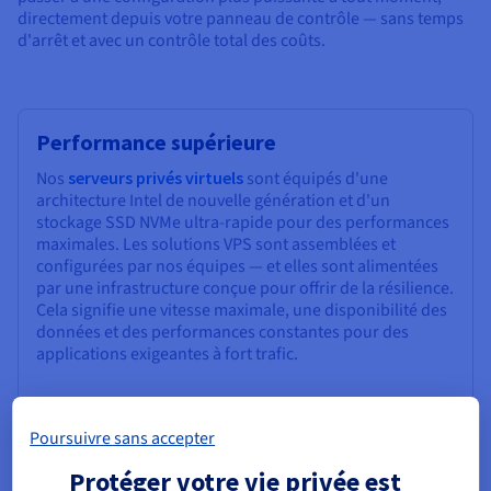
directement depuis votre panneau de contrôle — sans temps
d'arrêt et avec un contrôle total des coûts.
Performance supérieure
Nos
serveurs privés virtuels
sont équipés d'une
architecture Intel de nouvelle génération et d'un
stockage SSD NVMe ultra-rapide pour des performances
maximales. Les solutions VPS sont assemblées et
configurées par nos équipes — et elles sont alimentées
par une infrastructure conçue pour offrir de la résilience.
Cela signifie une vitesse maximale, une disponibilité des
données et des performances constantes pour des
applications exigeantes à fort trafic.
Poursuivre sans accepter
Protéger votre vie privée est