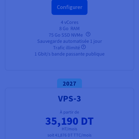
Configurer
4 vCores
8 Go
RAM
75 Go SSD NVMe
Sauvegarde automatisée 1 jour
Trafic illimité
1 Gbit/s bande passante publique
2027
VPS-3
À partir de
35,190 DT
HT/mois
soit
41,876 DT
TTC/mois