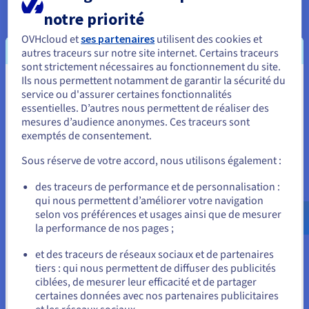
Environnement d'hébergement dédié
notre priorité
Vous disposez d'un accès administratif à votre
OVHcloud et
ses partenaires
utilisent des cookies et
environnement serveur, afin de tirer le meilleur parti des
autres traceurs sur notre site internet. Certains traceurs
ressources matérielles qui vous sont allouées. Avec cet
sont strictement nécessaires au fonctionnement du site.
environnement dédié, vous êtes libre de gérer votre
Ils nous permettent notamment de garantir la sécurité du
espace d'hébergement comme bon vous semble.
Vous semblez être localisé en États-
service ou d'assurer certaines fonctionnalités
essentielles. D’autres nous permettent de réaliser des
Unis.
mesures d’audience anonymes. Ces traceurs sont
exemptés de consentement.
Pour commander, rendez-vous sur le site de votre pays (États-
Unis) et créez un compte.
Sous réserve de votre accord, nous utilisons également :
Allez sur le site États-Unis
des traceurs de performance et de personnalisation :
qui nous permettent d’améliorer votre navigation
us.ovhcloud.com/
vps
Anglais
USD - $
selon vos préférences et usages ainsi que de mesurer
Gestion facile et indépendance
la performance de nos pages ;
ou
En optant pour un serveur privé virtuel, vous pouvez
et des traceurs de réseaux sociaux et de partenaires
vous concentrer sur votre cœur de métier sans avoir à
tiers : qui nous permettent de diffuser des publicités
Rester sur le site actuel
vous soucier des contraintes matérielles, comme la mise
ciblées, de mesurer leur efficacité et de partager
à niveau des composants. Vous êtes libre de gérer et de
certaines données avec nos partenaires publicitaires
configurer votre VPS, avec un choix de systèmes