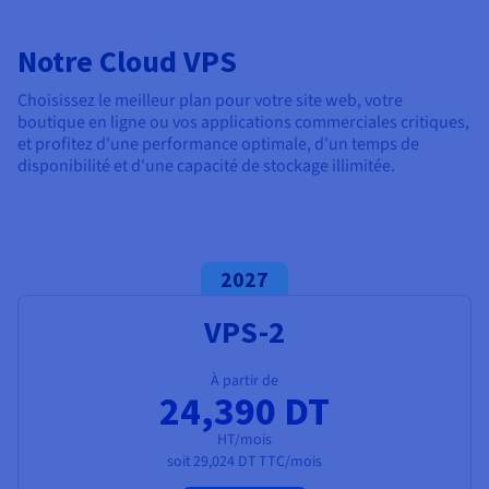
Documentation
Tarifs
Roadmap & Changelog
Disponibilités par régions
Notre Cloud VPS
Roadmap & Changelog
Documentation
Roadmap & Changelog
Choisissez le meilleur plan pour votre site web, votre
boutique en ligne ou vos applications commerciales critiques,
et profitez d'une performance optimale, d'un temps de
disponibilité et d'une capacité de stockage illimitée.
2027
VPS-2
À partir de
24,390 DT
HT/mois
soit
29,024 DT
TTC/mois