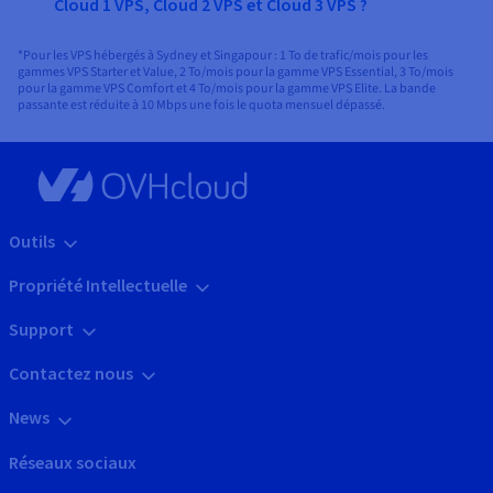
Cloud 1 VPS, Cloud 2 VPS et Cloud 3 VPS ?
*Pour les VPS hébergés à Sydney et Singapour : 1 To de trafic/mois pour les
gammes VPS Starter et Value, 2 To/mois pour la gamme VPS Essential, 3 To/mois
pour la gamme VPS Comfort et 4 To/mois pour la gamme VPS Elite. La bande
passante est réduite à 10 Mbps une fois le quota mensuel dépassé.
Outils
Propriété Intellectuelle
Support
Contactez nous
News
Réseaux sociaux