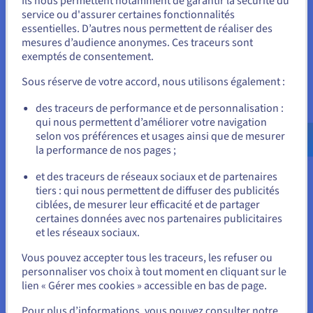
Ils nous permettent notamment de garantir la sécurité du
Vous semblez être localisé en États-
service ou d'assurer certaines fonctionnalités
essentielles. D’autres nous permettent de réaliser des
Unis.
mesures d’audience anonymes. Ces traceurs sont
Hébergement cloud performant
exemptés de consentement.
Pour commander, rendez-vous sur le site de votre pays (États-
Unis) et créez un compte.
Profitez de vitesses fulgurantes avec nos nouveaux VPS
Sous réserve de votre accord, nous utilisons également :
Rocky Linux, conçus pour des performances maximales.
Équipé de processeurs Intel ou AMD de dernière
Allez sur le site États-Unis
des traceurs de performance et de personnalisation :
génération, de nombreux cœurs vCPU, d’une mémoire
qui nous permettent d’améliorer votre navigation
us.ovhcloud.com/
vps
Anglais
USD - $
RAM généreuse et d’un stockage SSD NVMe, votre
selon vos préférences et usages ainsi que de mesurer
serveur virtuel gère aisément les charges de travail
la performance de nos pages ;
ou
exigeantes pour une expérience utilisateur sans accroc.
et des traceurs de réseaux sociaux et de partenaires
tiers : qui nous permettent de diffuser des publicités
Rester sur le site actuel
ciblées, de mesurer leur efficacité et de partager
certaines données avec nos partenaires publicitaires
et les réseaux sociaux.
Contrôle total
Sélectionner un autre site web
Vous pouvez accepter tous les traceurs, les refuser ou
Bénéficiez de la flexibilité d’un environnement serveur
personnaliser vos choix à tout moment en cliquant sur le
adapté à vos besoins. Bénéficiez de toutes les ressources
lien « Gérer mes cookies » accessible en bas de page.
(RAM, CPU) pour un contrôle total avec notre
VPS cPanel
.
Fermer
Grâce à un accès administrateur complet, hébergez
Pour plus d’informations, vous pouvez consulter notre