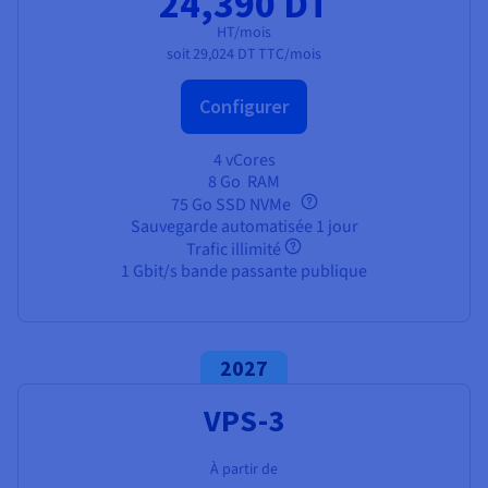
24,390 DT
HT/mois
soit
29,024 DT
TTC/mois
Configurer
4 vCores
8 Go
RAM
75 Go SSD NVMe
Sauvegarde automatisée 1 jour
Trafic illimité
1 Gbit/s bande passante publique
2027
VPS-3
À partir de