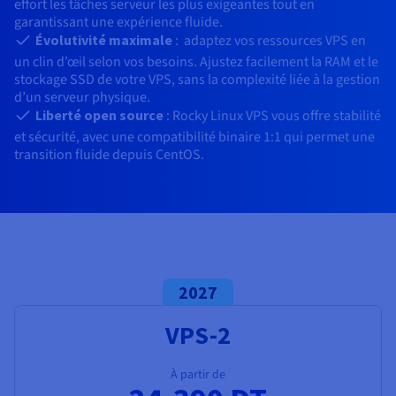
Documentation
effort les tâches serveur les plus exigeantes tout en
Tarifs
garantissant une expérience fluide.
Roadmap & Changelog
Disponibilités par régions
Évolutivité maximale
: adaptez vos ressources VPS en
Roadmap & Changelog
Documentation
un clin d’œil selon vos besoins. Ajustez facilement la RAM et le
stockage SSD de votre VPS, sans la complexité liée à la gestion
Roadmap & Changelog
d’un serveur physique.
Liberté open source
: Rocky Linux VPS vous offre stabilité
et sécurité, avec une compatibilité binaire 1:1 qui permet une
transition fluide depuis CentOS.
2027
VPS-2
À partir de