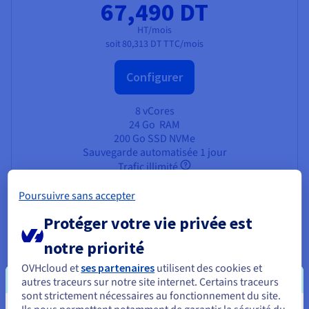
67,490 DT
HT/mois
soit
80,313 DT
TTC/mois
Configurer
8 vCores
24 Go
RAM
200 Go SSD NVMe
Sauvegarde automatisée 1 jour
Trafic illimité
3 Gbit/s bande passante publique
Poursuivre sans accepter
Protéger votre vie privée est
notre priorité
Pourquoi choisir Rocky Linux sur
OVHcloud et
ses partenaires
utilisent des cookies et
autres traceurs sur notre site internet. Certains traceurs
un VPS OVHcloud ?
sont strictement nécessaires au fonctionnement du site.