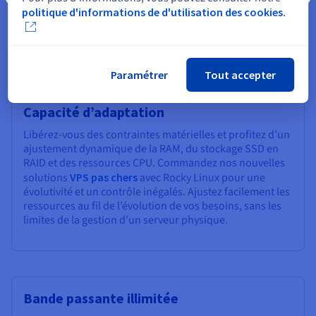
facilement vos environnements de production,
politique d'informations de d'utilisation des cookies.
applications métier et projets web, en configurant votre
VPS Rocky Linux selon vos spécifications exactes.
Paramétrer
Tout accepter
Capacité d’adaptation
Libérez-vous des contraintes matérielles et profitez d’un
ajustement dynamique de la RAM, du stockage SSD en
RAID et des ressources CPU. Commandez nos nouvelles
solutions
VPS pas chers
avec Rocky Linux pour une
évolutivité et un contrôle inégalés. Ajustez facilement les
ressources au fil de l’évolution de vos besoins, sans les
limites de la gestion d’un serveur physique.
Bande passante illimitée