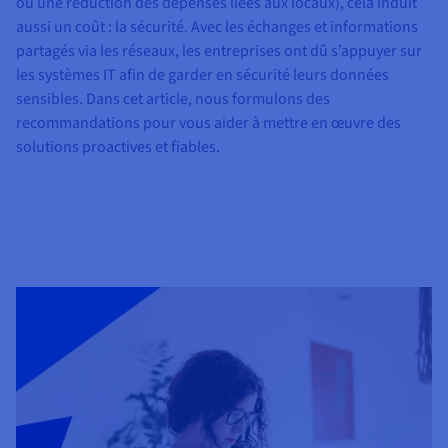
ou une réduction des dépenses liées aux locaux), cela induit
Documentation
Tarifs
aussi un coût : la sécurité. Avec les échanges et informations
Roadmap & Changelog
Disponibilités par régions
partagés via les réseaux, les entreprises ont dû s’appuyer sur
Roadmap & Changelog
Documentation
les systèmes IT afin de garder en sécurité leurs données
Roadmap & Changelog
sensibles. Dans cet article, nous formulons des
recommandations pour vous aider à mettre en œuvre des
solutions proactives et fiables.