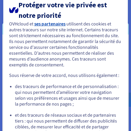
à gagner leur confiance ou créant un sentiment d'urgence.
Protéger votre vie privée est
Intégrer un protocole de tests et de formation sur la sécurité
notre priorité
devient ainsi essentiel :
OVHcloud et
ses partenaires
utilisent des cookies et
vos salariés sont une première ligne de défense et, par
autres traceurs sur notre site internet. Certains traceurs
conséquent, ils doivent savoir à quel point leurs actions
sont strictement nécessaires au fonctionnement du site.
sont importantes pour maintenir la sécurité de vos
Ils nous permettent notamment de garantir la sécurité du
Vous semblez être localisé en États-
service ou d'assurer certaines fonctionnalités
opérations ;
essentielles. D’autres nous permettent de réaliser des
Unis.
assurez-vous que vos équipes peuvent signaler les e-
mesures d’audience anonymes. Ces traceurs sont
mails malveillants, les tentatives d’hameçonnage ou
exemptés de consentement.
Pour commander, rendez-vous sur le site de votre pays (États-
toute autre attaque qu’ils identifient ;
Unis) et créez un compte.
Sous réserve de votre accord, nous utilisons également :
mettez-les à l’épreuve, en vérifiant leur niveau de
vigilance ainsi que leur manière de réagir face aux
Allez sur le site États-Unis
des traceurs de performance et de personnalisation :
situations inhabituelles ou stressantes (organiser une
qui nous permettent d’améliorer votre navigation
us.ovhcloud.com/
Anglais
USD - $
formation sur la sécurité de temps à autre n’est pas
selon vos préférences et usages ainsi que de mesurer
suffisant).
la performance de nos pages ;
ou
et des traceurs de réseaux sociaux et de partenaires
Une bonne tactique consiste à envoyer de faux e-mails
tiers : qui nous permettent de diffuser des publicités
Rester sur le site actuel
d’hameçonnage occasionnellement, afin d’évaluer la réponse
ciblées, de mesurer leur efficacité et de partager
de vos salariés. Par ailleurs, les formations et tests de sécurité