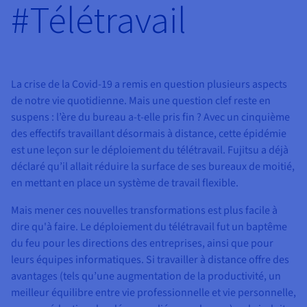
Roadmap & Changelog
#Télétravail
AI Endpoints - Catalogue des modèles
Roadmap & Changelog
Roadmap & Changelog
Tarifs
Revendeurs
Tarifs
HYCU for OVHcloud
Guides et documentation
Managed HSM
Disponibilités par régions
MCP Server
Cloud Native
BGP Services
CDN Infrastructure
Bases de données additionnelles
Quantum
DISTRIBUER MON TRAFIC
USAGES
AI Endpoints - Bases API
Roadmap & Changelog
Tous les usages
Documentation
Guides et documentation
SAP HANA ON OVHCLOUD
Load Balancer
Dedicated HSM
Roadmap & Changelog
Résilience et AZ
Conformité et certifications
AI & HPC
BGP Services
Option Certificats SSL
Sécurité
PROTECTION & SÉCURITÉ
AI Endpoints - Batch API
Tarifs
SAP HANA on Bare Metal
Roadmap & Changelog
La crise de la Covid-19 a remis en question plusieurs aspects
Documentation
Disponibilités par régions
Infrastructure Anti-DDoS
Infrastructure Anti-DDoS
Grid computing
OPCP Packager
Option CDN
de notre vie quotidienne. Mais une question clef reste en
PROTECTION & SÉCURITÉ
Opérations
Roadmap & Changelog
Tarifs
Documentation
SAP HANA on Private Cloud
GPUS
suspens : l’ère du bureau a-t-elle pris fin ? Avec un cinquième
Disponibilités par régions
Roadmap & Changelog
Protection Game DDoS
Virtualisation et conteneurisation
Infrastructure Anti-DDoS
des effectifs travaillant désormais à distance, cette épidémie
CLOUD READY
USAGES
Nvidia H200
Développeurs
Documentation
Tarifs
est une leçon sur le déploiement du télétravail. Fujitsu a déjà
Roadmap & Changelog
Disponibilités par régions
Tarifs
Cloud ready
DNSSEC
Site web et application métier
DNSSEC
Comment créer un site web ?
déclaré qu’il allait réduire la surface de ses bureaux de moitié,
Nvidia H100
Documentation
Documentation
en mettant en place un système de travail flexible.
Tarifs
Roadmap & Changelog
Roadmap & Changelog
Self-Service Portal, API & IaC
SSL Gateway
Tous les usages
SSL Gateway
Héberger votre site WordPress
Régions
Nvidia L40S
Mais mener ces nouvelles transformations est plus facile à
Documentation
dire qu'à faire. Le déploiement du télétravail fut un baptême
IAM & Tenant Management
Créer mon site en 1 click
Roadmap & Changelog
Nvidia L4
du feu pour les directions des entreprises, ainsi que pour
Documentation
Tarifs
Documentation
leurs équipes informatiques. Si travailler à distance offre des
Roadmap & Changelog
OS & licences
Roadmap & Changelog
Gouvernance & Quotas
Créer ma boutique en ligne
Toutes les GPUs →
avantages (tels qu’une augmentation de la productivité, un
Documentation
meilleur équilibre entre vie professionnelle et vie personnelle,
Roadmap & Changelog
Observabilité