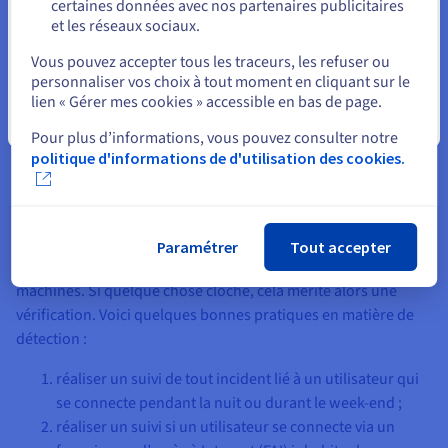
certaines données avec nos partenaires publicitaires
doivent devenir des pratiques courantes.
et les réseaux sociaux.
Sélectionner un autre site web
Vous pouvez accepter tous les traceurs, les refuser ou
personnaliser vos choix à tout moment en cliquant sur le
lien « Gérer mes cookies » accessible en bas de page.
Fermer
Détecter les comportements inhabituels
Pour plus d’informations, vous pouvez consulter notre
politique d'informations de d'utilisation des cookies.
Plus difficile à mettre en place, la détection des activités
inhabituelles est un élément clef afin de prévenir une
menace… ou l’arrêter avant qu'il ne soit trop tard. Cette
pratique consiste à garder un œil sur les activités de
Paramétrer
Tout accepter
l’infrastructure, au niveau des utilisateurs comme à celui des
machines. Si quelque chose cloche, cela mérite alors une
vérification. Voici quelques bonnes pratiques en matière de
détection :
réaliser un suivi de tout incident lié à un utilisateur qui
se connecte pendant la nuit ou durant le week-end ;
réaliser un suivi si un utilisateur se connecte via un