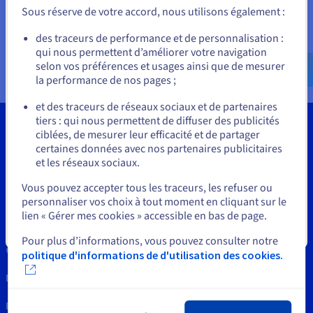
Unis) et créez un compte.
Documentation
Sous réserve de votre accord, nous utilisons également :
Tarifs
Roadmap & Changelog
Disponibilités par régions
Roadmap & Changelog
Allez sur le site États-Unis
des traceurs de performance et de personnalisation :
Documentation
qui nous permettent d’améliorer votre navigation
us.ovhcloud.com/
network
Anglais
USD - $
Roadmap & Changelog
selon vos préférences et usages ainsi que de mesurer
la performance de nos pages ;
ou
et des traceurs de réseaux sociaux et de partenaires
tiers : qui nous permettent de diffuser des publicités
Rester sur le site actuel
ciblées, de mesurer leur efficacité et de partager
certaines données avec nos partenaires publicitaires
et les réseaux sociaux.
Outils
Sélectionner un autre site web
Vous pouvez accepter tous les traceurs, les refuser ou
Propriété Intellectuelle
personnaliser vos choix à tout moment en cliquant sur le
lien « Gérer mes cookies » accessible en bas de page.
Support
Fermer
Pour plus d’informations, vous pouvez consulter notre
Contactez nous
politique d'informations de d'utilisation des cookies.
News
Réseaux sociaux