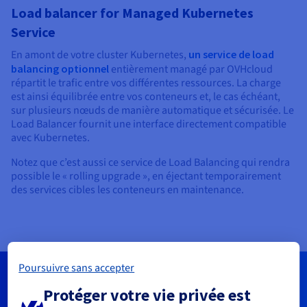
Load balancer for Managed Kubernetes
Service
En amont de votre cluster Kubernetes,
un service de load
balancing optionnel
entièrement managé par OVHcloud
répartit le trafic entre vos différentes ressources. La charge
est ainsi équilibrée entre vos conteneurs et, le cas échéant,
sur plusieurs nœuds de manière automatique et sécurisée. Le
Load Balancer fournit une interface directement compatible
avec Kubernetes.
Notez que c’est aussi ce service de Load Balancing qui rendra
possible le « rolling upgrade », en éjectant temporairement
des services cibles les conteneurs en maintenance.
Poursuivre sans accepter
Protéger votre vie privée est