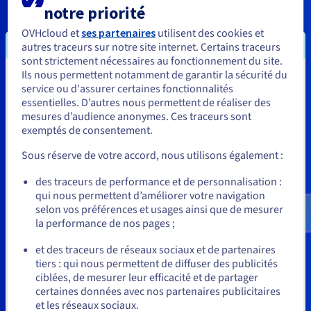
notre priorité
OVHcloud et
ses partenaires
utilisent des cookies et
autres traceurs sur notre site internet. Certains traceurs
sont strictement nécessaires au fonctionnement du site.
Ils nous permettent notamment de garantir la sécurité du
Vous semblez être localisé en États-
service ou d'assurer certaines fonctionnalités
essentielles. D’autres nous permettent de réaliser des
Unis.
mesures d’audience anonymes. Ces traceurs sont
exemptés de consentement.
Pour commander, rendez-vous sur le site de votre pays (États-
Unis) et créez un compte.
Sous réserve de votre accord, nous utilisons également :
Allez sur le site États-Unis
des traceurs de performance et de personnalisation :
Sécurisez la gestion de vos
qui nous permettent d’améliorer votre navigation
us.ovhcloud.com/
Anglais
USD - $
selon vos préférences et usages ainsi que de mesurer
images avec Managed Private
la performance de nos pages ;
ou
Registries (Harbor)
et des traceurs de réseaux sociaux et de partenaires
tiers : qui nous permettent de diffuser des publicités
Rester sur le site actuel
Pour fiabiliser vos projets basés sur l’utilisation de
ciblées, de mesurer leur efficacité et de partager
conteneurs, OVHcloud a développé un service de registre
certaines données avec nos partenaires publicitaires
privé, hébergé et administré par nos équipes, afin de stocker,
et les réseaux sociaux.