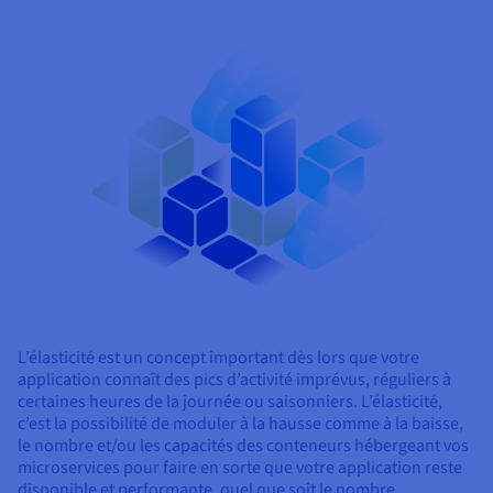
Documentation
Tarifs
Roadmap & Changelog
Disponibilités par régions
Roadmap & Changelog
Documentation
Roadmap & Changelog
L’élasticité est un concept important dès lors que votre
application connaît des pics d’activité imprévus, réguliers à
certaines heures de la journée ou saisonniers. L’élasticité,
c’est la possibilité de moduler à la hausse comme à la baisse,
le nombre et/ou les capacités des conteneurs hébergeant vos
microservices pour faire en sorte que votre application reste
disponible et performante, quel que soit le nombre