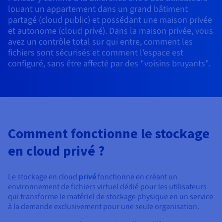
Documentation
louant un appartement dans un grand bâtiment
Tarifs
Roadmap & Changelog
partagé (cloud public) et possédant une maison privée
Disponibilités par régions
Roadmap & Changelog
et autonome (cloud privé). Dans la maison privée, vous
Documentation
avez un contrôle total sur qui entre, comment les
Roadmap & Changelog
fichiers sont sécurisés et comment l'espace est
configuré, sans être affecté par des "voisins bruyants".
Comment fonctionne le stockage
en cloud privé ?
Le stockage en cloud
privé
fonctionne en créant un
environnement de fichiers virtuel dédié pour les utilisateurs
qui transforme le matériel de stockage physique en un service
à la demande exclusivement pour une seule organisation.