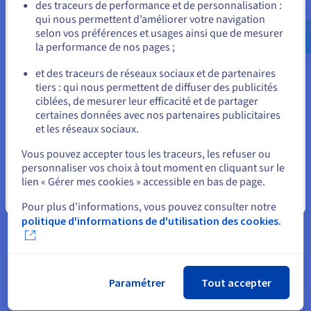
Allez sur le site États-Unis
des traceurs de performance et de personnalisation :
accrue et d'un contrôle disponible.
qui nous permettent d’améliorer votre navigation
us.ovhcloud.com/
learn
Anglais
USD - $
selon vos préférences et usages ainsi que de mesurer
Sécurité et conformité
la performance de nos pages ;
ou
Pour les données d'entreprise sensibles et hautement
et des traceurs de réseaux sociaux et de partenaires
réglementées, la nécessité de créer une sécurité de disque est
tiers : qui nous permettent de diffuser des publicités
primordiale. La nature dédiée d'un cloud privé offre une
Rester sur le site actuel
ciblées, de mesurer leur efficacité et de partager
isolation maximale, vous permettant de mettre en œuvre des
certaines données avec nos partenaires publicitaires
protocoles de sécurité granulaires de bout en bout sans
et les réseaux sociaux.
dépendre du cadre de sécurité partagé d'un fournisseur.
Sélectionner un autre site web
Vous pouvez accepter tous les traceurs, les refuser ou
Créer ce niveau de contrôle est souvent une exigence non
personnaliser vos choix à tout moment en cliquant sur le
négociable pour répondre à des mandats stricts comme
lien « Gérer mes cookies » accessible en bas de page.
HIPAA, GDPR ou des lois spécifiques sur la souveraineté des
données. La sécurité du cloud public est robuste mais
Fermer
Pour plus d’informations, vous pouvez consulter notre
fonctionne sur un modèle de responsabilité partagée, ce qui
politique d'informations de d'utilisation des cookies.
signifie que vous partagez toujours des caractéristiques
matérielles physiques avec d'autres.
Performance et Prévisibilité
Paramétrer
Tout accepter
Les charges de travail d'applications d'entreprise complexes,
y compris l'analyse de données à grande échelle ou les