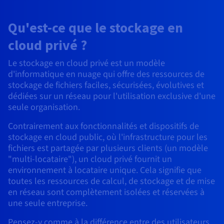
Roadmap & Changelog
AI Endpoints - Catalogue des modèles
Roadmap & Changelog
Roadmap & Changelog
Tarifs
Revendeurs
Tarifs
HYCU for OVHcloud
Guides et documentation
Managed HSM
Disponibilités par régions
MCP Server
Cloud Native
BGP Services
CDN Infrastructure
Bases de données additionnelles
Qu'est-ce que le stockage en
Quantum
DISTRIBUER MON TRAFIC
USAGES
AI Endpoints - Bases API
Roadmap & Changelog
Tous les usages
Documentation
Guides et documentation
SAP HANA ON OVHCLOUD
cloud privé ?
Load Balancer
Dedicated HSM
Roadmap & Changelog
Résilience et AZ
Conformité et certifications
AI & HPC
BGP Services
Option Certificats SSL
Sécurité
PROTECTION & SÉCURITÉ
AI Endpoints - Batch API
Tarifs
SAP HANA on Bare Metal
Roadmap & Changelog
Le stockage en cloud privé est un modèle
Documentation
Disponibilités par régions
Infrastructure Anti-DDoS
Infrastructure Anti-DDoS
Grid computing
OPCP Packager
Option CDN
d'informatique en nuage qui offre des ressources de
PROTECTION & SÉCURITÉ
Opérations
Roadmap & Changelog
Tarifs
Documentation
SAP HANA on Private Cloud
GPUS
stockage de fichiers faciles, sécurisées, évolutives et
Disponibilités par régions
Roadmap & Changelog
Protection Game DDoS
Virtualisation et conteneurisation
Infrastructure Anti-DDoS
dédiées sur un réseau pour l'utilisation exclusive d'une
CLOUD READY
USAGES
Nvidia H200
Développeurs
Documentation
Tarifs
seule organisation.
Roadmap & Changelog
Disponibilités par régions
Tarifs
Cloud ready
DNSSEC
Site web et application métier
DNSSEC
Comment créer un site web ?
Contrairement aux fonctionnalités et dispositifs de
Nvidia H100
Documentation
Documentation
stockage en cloud public, où l'infrastructure pour les
Tarifs
Roadmap & Changelog
Roadmap & Changelog
Self-Service Portal, API & IaC
SSL Gateway
Tous les usages
SSL Gateway
Héberger votre site WordPress
fichiers est partagée par plusieurs clients (un modèle
Régions
Nvidia L40S
"multi-locataire"), un cloud privé fournit un
Documentation
IAM & Tenant Management
Créer mon site en 1 click
environnement à locataire unique. Cela signifie que
Roadmap & Changelog
Nvidia L4
Documentation
Tarifs
Documentation
toutes les ressources de calcul, de stockage et de mise
Roadmap & Changelog
OS & licences
Roadmap & Changelog
Gouvernance & Quotas
Créer ma boutique en ligne
en réseau sont complètement isolées et réservées à
Toutes les GPUs →
Documentation
une seule entreprise.
Roadmap & Changelog
Observabilité
Pensez-y comme à la différence entre des utilisateurs