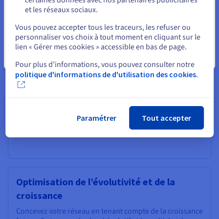
et les réseaux sociaux.
Mettez régulièrement à jour vos périphériques réseau
Sélectionner un autre site web
utilisés avec les derniers correctifs de sécurité pour
Vous pouvez accepter tous les traceurs, les refuser ou
corriger les vulnérabilités et vous protéger contre les
personnaliser vos choix à tout moment en cliquant sur le
menaces émergentes. Sensibiliser les utilisateurs aux
lien « Gérer mes cookies » accessible en bas de page.
meilleures pratiques en matière de sécurité réseau,
Fermer
Pour plus d’informations, vous pouvez consulter notre
comme la reconnaissance des arnaques par phishing et
politique d'informations de d'utilisation des cookies.
l’évitement des sites web suspects.
Paramétrer
Tout accepter
Optimisation de l’évolutivité et de la
croissance
Concevez votre réseau en tenant compte de la croissance