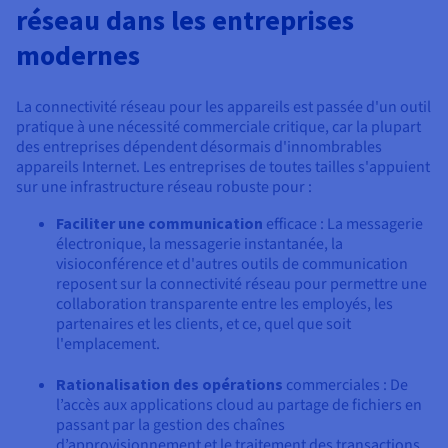
Documentation
réseau dans les entreprises
Tarifs
Roadmap & Changelog
Disponibilités par régions
modernes
Roadmap & Changelog
Documentation
Roadmap & Changelog
La connectivité réseau pour les appareils est passée d'un outil
pratique à une nécessité commerciale critique, car la plupart
des entreprises dépendent désormais d'innombrables
appareils Internet. Les entreprises de toutes tailles s'appuient
sur une infrastructure réseau robuste pour :
Faciliter une communication
efficace : La messagerie
électronique, la messagerie instantanée, la
visioconférence et d'autres outils de communication
reposent sur la connectivité réseau pour permettre une
collaboration transparente entre les employés, les
partenaires et les clients, et ce, quel que soit
l'emplacement.
Rationalisation des opérations
commerciales : De
l’accès aux applications cloud au partage de fichiers en
passant par la gestion des chaînes
d’approvisionnement et le traitement des transactions,