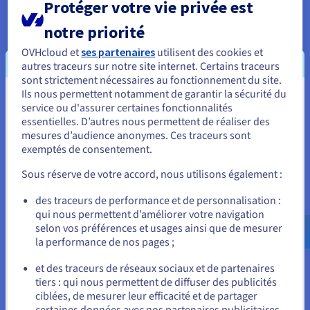
Protéger votre vie privée est
points d'accès sans fil doivent être placés à des endroits
stratégiques pour fournir une couverture adéquate,
notre priorité
tandis que les connexions câblées doivent être planifiées
pour minimiser la longueur des câbles et éviter les
OVHcloud et
ses partenaires
utilisent des cookies et
interférences potentielles.
autres traceurs sur notre site internet. Certains traceurs
sont strictement nécessaires au fonctionnement du site.
Ils nous permettent notamment de garantir la sécurité du
Vous semblez être localisé en États-
service ou d'assurer certaines fonctionnalités
essentielles. D’autres nous permettent de réaliser des
Unis.
mesures d’audience anonymes. Ces traceurs sont
exemptés de consentement.
Pour commander, rendez-vous sur le site de votre pays (États-
Utiliser des outils de sécurité performants
Unis) et créez un compte.
Sous réserve de votre accord, nous utilisons également :
La sécurité du réseau est primordiale dans le paysage
actuel des menaces. Mettez en œuvre des protocoles de
Allez sur le site États-Unis
des traceurs de performance et de personnalisation :
sécurité robustes pour protéger votre réseau contre les
qui nous permettent d’améliorer votre navigation
us.ovhcloud.com/
Anglais
USD - $
accès non autorisés et les cyberattaques.
selon vos préférences et usages ainsi que de mesurer
la performance de nos pages ;
ou
Il s'agit notamment de configurer des pare-feu pour
bloquer le trafic indésirable, de mettre en œuvre des
et des traceurs de réseaux sociaux et de partenaires
systèmes de détection des intrusions pour identifier les
tiers : qui nous permettent de diffuser des publicités
Rester sur le site actuel
activités suspectes et d'utiliser des mots de passe et un
ciblées, de mesurer leur efficacité et de partager
chiffrement forts pour protéger les données sensibles.
certaines données avec nos partenaires publicitaires