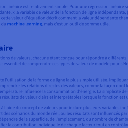
n linéaire est relativement simple. Pour une régression linéaire si
dante, x la variable de valeur de la fonction de ligne indépendante, β₀
de cette valeur d'équation décrit comment la valeur dépendante cha
t du
machine learning
, mais c’est un outil de somme utile.
aire
ations de valeurs, chacune étant conçue pour répondre à différents 
 est essentiel de comprendre ces types de valeur de modèle pour sél
e l'utilisation de la forme de ligne la plus simple utilisée, impliq
mprendre les relations directes des valeurs, comme la façon dont le
température influence la consommation d'énergie. La simplicité de c
résultats de valeur clairs et interprétables lorsque la fonction est u
d à l'aide du concept de valeurs pour inclure plusieurs variables i
art des scénarios du monde réel, où les résultats sont influencés pa
dépendre de la superficie, de l'emplacement, du nombre de chambres
ier la contribution individuelle de chaque facteur tout en contrôlant 