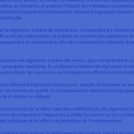
ramètres de demande, et analyser l'impact des indicateurs économiq
titutions financières fonctionnelles utilisent la régression linéair
ortefeuille.
ise la régression linéaire de somme pour comprendre les relations en
ficacité des interventions et prédire les résultats des patients en f
veloppement de médicaments afin de comprendre les relations dose-
liquent une régression linéaire des valeurs pour comprendre le com
es campagnes marketing. En analysant la relation de régression linéair
euvent allouer les ressources numériques plus efficacement et améli
lité utilisent la régression linéaire pour adapter et optimiser les p
ir les normes de qualité. En comprenant les relations entre les par
cité et réduire les défauts.
nt la fonction de la valeur avec des coefficients et une régression 
llution et comprendre l’impact des activités humaines sur les cond
des politiques et les efforts de protection de l'environnement.
 linéaire pour évaluer la performance des joueurs, prédire les résul