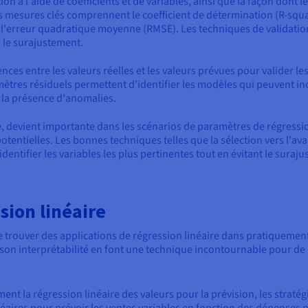
on à l'aide de coefficients et de variables, ainsi que la façon dont
s mesures clés comprennent le coefficient de détermination (R-squar
l'erreur quadratique moyenne (RMSE). Les techniques de validation
 le surajustement.
ences entre les valeurs réelles et les valeurs prévues pour valider l
tres résiduels permettent d'identifier les modèles qui peuvent ind
u la présence d'anomalies.
 devient importante dans les scénarios de paramètres de régression
ntielles. Les bonnes techniques telles que la sélection vers l'avan
dentifier les variables les plus pertinentes tout en évitant le suraj
sion linéaire
 trouver des applications de régression linéaire dans pratiquement
t son interprétabilité en font une technique incontournable pour 
ment la régression linéaire des valeurs pour la prévision, les stratég
inéaires pour prévoir les ventes variables en fonction des dépenses 