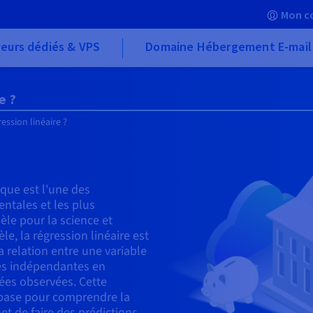
Mon c
eurs dédiés & VPS
Domaine Hébergement E-mail
e ?
ession linéaire ?
que est l'une des
ntales et les plus
le pour la science et
e, la régression linéaire est
relation entre une variable
es indépendantes en
ées observées. Cette
 base pour comprendre la
et de faire des prédictions