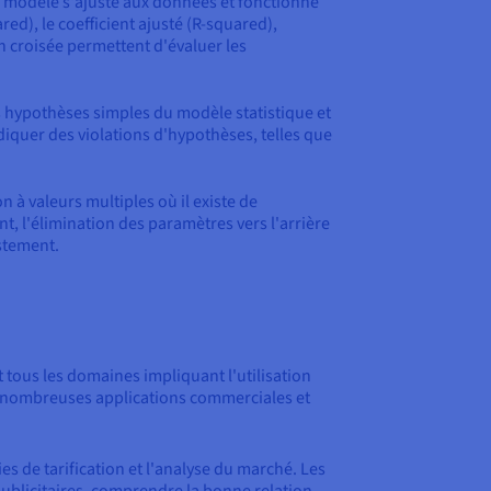
 le modèle s'ajuste aux données et fonctionne
ed), le coefficient ajusté (R-squared),
 croisée permettent d'évaluer les
es hypothèses simples du modèle statistique et
iquer des violations d'hypothèses, telles que
 à valeurs multiples où il existe de
t, l'élimination des paramètres vers l'arrière
ustement.
 tous les domaines impliquant l'utilisation
de nombreuses applications commerciales et
ies de tarification et l'analyse du marché. Les
publicitaires, comprendre la bonne relation