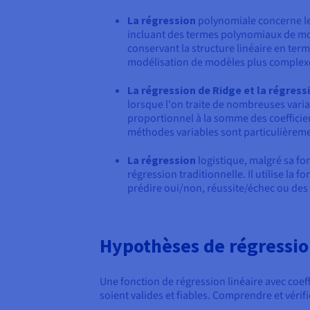
La régression
polynomiale concerne les 
incluant des termes polynomiaux de modè
conservant la structure linéaire en term
modélisation de modèles plus complexes
La régression de Ridge et la régress
lorsque l'on traite de nombreuses varia
proportionnel à la somme des coefficien
méthodes variables sont particulièremen
La régression
logistique, malgré sa fo
régression traditionnelle. Il utilise la 
prédire oui/non, réussite/échec ou des r
Hypothèses de régressio
Une fonction de régression linéaire avec coef
soient valides et fiables. Comprendre et véri