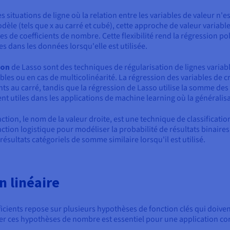
situations de ligne où la relation entre les variables de valeur n'es
le (tels que x au carré et cubé), cette approche de valeur variable
es de coefficients de nombre. Cette flexibilité rend la régression 
 dans les données lorsqu'elle est utilisée.
ion
de Lasso sont des techniques de régularisation de lignes variab
bles ou en cas de multicolinéarité. La régression des variables de 
ts au carré, tandis que la régression de Lasso utilise la somme des 
t utiles dans les applications de machine learning où la généralisa
nction, le nom de la valeur droite, est une technique de classifica
fonction logistique pour modéliser la probabilité de résultats binaire
ésultats catégoriels de somme similaire lorsqu'il est utilisé.
n linéaire
ficients repose sur plusieurs hypothèses de fonction clés qui doiven
fier ces hypothèses de nombre est essentiel pour une application cor