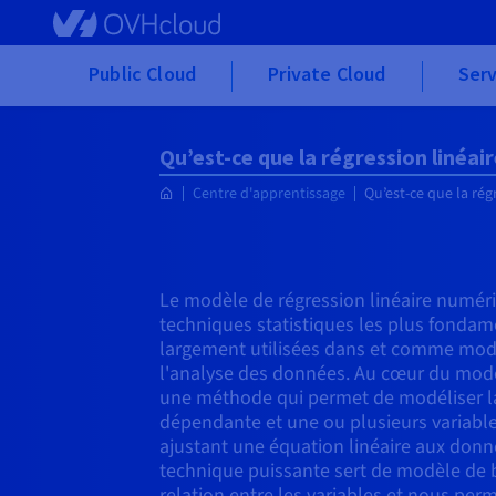
Skip to main content
Public Cloud
Private Cloud
Serv
Qu’est-ce que la régression linéair
Centre d'apprentissage
Qu’est-ce que la régr
Le modèle de régression linéaire numéri
techniques statistiques les plus fondame
largement utilisées dans et comme modè
l'analyse des données. Au cœur du modèl
une méthode qui permet de modéliser la 
dépendante et une ou plusieurs variabl
ajustant une équation linéaire aux donn
technique puissante sert de modèle de
relation entre les variables et nous perm