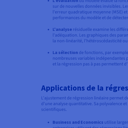
L'évaluation
du modèle évalue la foncti
sur de nouvelles données invisibles. Le
l'erreur quadratique moyenne (MSE) et 
performances du modèle et de détecter
L'analyse
résiduelle examine les différ
l'adéquation. Les graphiques des paramè
la non-linéarité, l'hétéroscédasticité o
La sélection
de fonctions, par exemple,
nombreuses variables indépendantes pote
et la régression pas à pas permettent d'i
Applications de la régres
L'ajustement de régression linéaire permet de
d'une analyse quantitative. Sa polyvalence e
scientifiques.
Business and Economics
utilise large
entreprises utilisent des régressions l