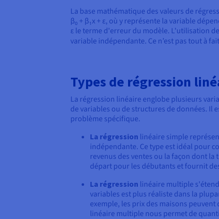
La base mathématique des valeurs de régressio
β₀ + β₁x + ε, où y représente la variable dépen
ε le terme d'erreur du modèle. L'utilisation 
variable indépendante. Ce n’est pas tout à fai
Types de régression liné
La régression linéaire englobe plusieurs vari
de variables ou de structures de données. Il
problème spécifique.
La régression
linéaire simple représent
indépendante. Ce type est idéal pour co
revenus des ventes ou la façon dont la 
départ pour les débutants et fournit des 
La régression
linéaire multiple s'éten
variables est plus réaliste dans la plup
exemple, les prix des maisons peuvent 
linéaire multiple nous permet de quantif