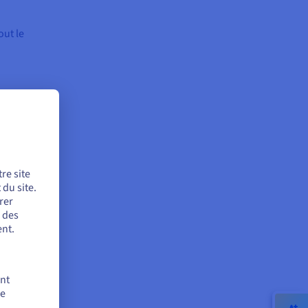
out le
ande
té et
re site
du site.
rer
r des
ift ou
nt.
ent
de
mble