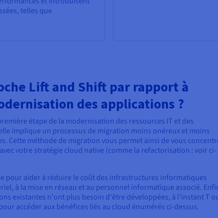
erformances et introduisent
ssées, telles que
che Lift and Shift par rapport à
odernisation des applications ?
remière étape de la modernisation des ressources IT et des
car elle implique un processus de migration moins onéreux et moins
es. Cette méthode de migration vous permet ainsi de vous concentr
ec votre stratégie cloud native (comme la refactorisation : voir ci-
ée pour aider à réduire le coût des infrastructures informatiques
riel, à la mise en réseau et au personnel informatique associé. Enfi
ons existantes n'ont plus besoin d'être développées, à l’instant T o
ift pour accéder aux bénéfices liés au cloud énumérés ci-dessus.