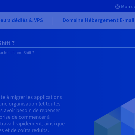
Mon c
eurs dédiés & VPS
Domaine Hébergement E-mail
hift ?
che Lift and Shift ?
ste à migrer les applications
une organisation (et toutes
ns avoir besoin de repenser
reprise de commencer à
travail rapidement, ainsi que
s et de coûts réduits.