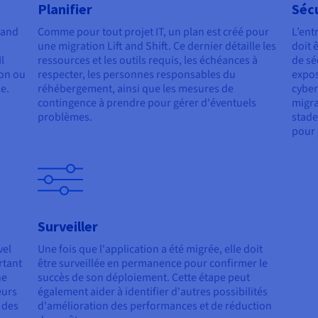
Planifier
Sécu
 and
Comme pour tout projet IT, un plan est créé pour
L’ent
une migration Lift and Shift. Ce dernier détaille les
doit 
l
ressources et les outils requis, les échéances à
de sé
ion ou
respecter, les personnes responsables du
expos
e.
réhébergement, ainsi que les mesures de
cyber
contingence à prendre pour gérer d'éventuels
migra
problèmes.
stade
pour 
Surveiller
vel
Une fois que l'application a été migrée, elle doit
rtant
être surveillée en permanence pour confirmer le
ne
succès de son déploiement. Cette étape peut
eurs
également aider à identifier d'autres possibilités
 des
d'amélioration des performances et de réduction