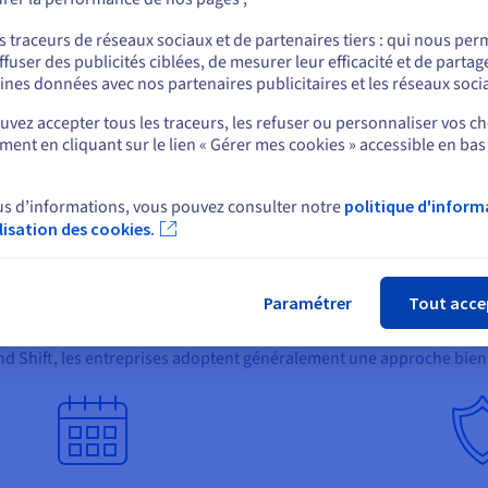
ou
tionnalités. Bien que cette approche nécessite plus de temps et
bles. Qu’il s’agisse de prolonger la durée de vie de l’application ou
s traceurs de réseaux sociaux et de partenaires tiers : qui nous per
 et l’évolutivité, le processus de reconstruction représente le mei
ffuser des publicités ciblées, de mesurer leur efficacité et de partag
Rester sur le site actuel
ines données avec nos partenaires publicitaires et les réseaux soci
 matière de
modernisation des applications
.
vez accepter tous les traceurs, les refuser ou personnaliser vos ch
ent en cliquant sur le lien « Gérer mes cookies » accessible en bas
Sélectionner un autre site web
eure. Au lieu d’opter pour une migration Lift and Shift ou la gestion 
 possible de remplacer simplement l'application existante par une
tion aussi douce que possible, par une solution Software as a Servi
us d’informations, vous pouvez consulter notre
politique d'inform
tion des activités pendant la transition, contrairement à une migrati
ilisation des cookies.
Fer
tion existante s’avère plus rapide et moins complexe que la plupart
Paramétrer
Tout acce
 la stratégie Lift and Shift
and Shift, les entreprises adoptent généralement une approche bien 