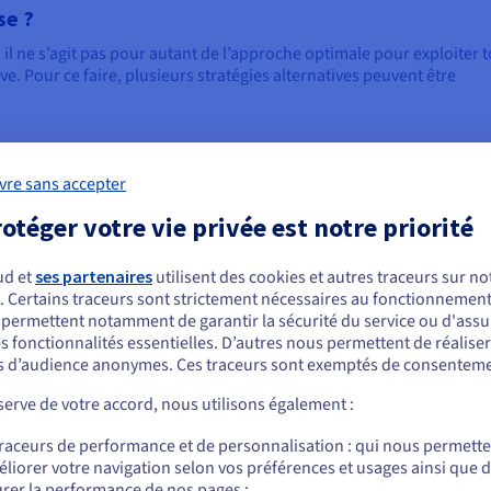
se ?
il ne s’agit pas pour autant de l’approche optimale pour exploiter t
ve. Pour ce faire, plusieurs stratégies alternatives peuvent être
hift, le code, la structure et la conception de l’application sont
vre sans accepter
nt à l’environnement « cloud-first ». Bien que la mise en œuvre dem
ation vous donne accès à des fonctionnalités spécifiques natives au
otéger votre vie privée est notre priorité
ckage basés dans le cloud, tout en introduisant une meilleure stabili
ns cas, la refactorisation peut être effectuée une fois qu'une
ud et
ses partenaires
utilisent des cookies et autres traceurs sur not
ft and Shift sur une plateforme cloud.
. Certains traceurs sont strictement nécessaires au fonctionnement 
ous semblez être localisé en États-Unis.
s permettent notamment de garantir la sécurité du service ou d'assu
s fonctionnalités essentielles. D’autres nous permettent de réalise
r commander, rendez-vous sur le site de votre pays (États-Unis) et créez un
utivité du cloud. Cependant, contrairement à la stratégie Lift and Sh
 d’audience anonymes. Ces traceurs sont exemptés de consenteme
mpte.
intensif, car l’architecture et la conception de l’application héritée
erve de votre accord, nous utilisons également :
r garantir un résultat positif.
Allez sur le site États-Unis
traceurs de performance et de personnalisation : qui nous permett
us.ovhcloud.com/
Anglais
USD - $
liorer votre navigation selon vos préférences et usages ainsi que 
’une migration Lift and Shift. Elle consiste en la réécriture de l'ense
rer la performance de nos pages ;