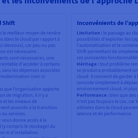
et les inconvénients de l’approche Li
 Shift
Inconvénients de l’app
e le meilleur moyen de rendre
Limitation :
le passage au cl
s dans le cloud par rapport à
possibilités d'exploiter les c
ci-dessous), car peu ou pas
l'automatisation et la conten
ion est nécessaire.
Shift permettant de simplemen
ces puissantes fonctionnalités
nts sont nécessaires, une
 rentable d'accéder à certains
Héritage :
tout problème ren
d, sans les dépenses associées
se produira probablement une 
modernisation (voir ci-
cloud. Il convient de garder à 
consiste simplement à déplace
environnement cloud, ni plus
s que l’organisation apporte
n de migration, il n'y a
Performance :
bien que des 
s et les niveaux de
n'est pas toujours le cas, car
vent associés à la transition
utilisées dans le cloud peuve
s ou services.
latence et de performance.
t vous donne accès à la
l (y compris le stockage) du
n ni d'installation.