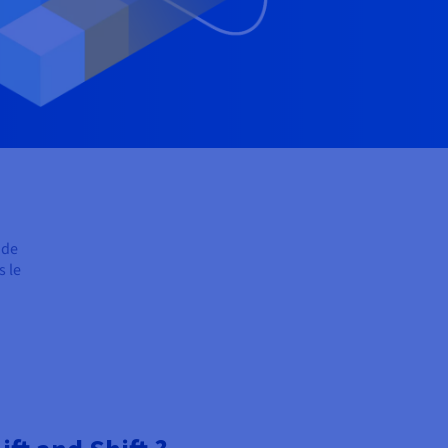
 de
s le