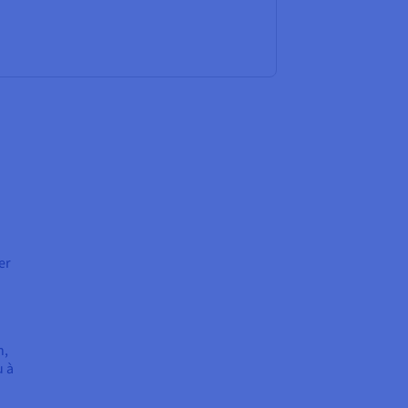
er
n,
u à