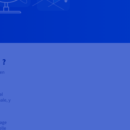
 ?
 en
al
ale, y
tage
elle