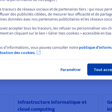
ses d’investissement initiales ou qui recherchent la flexibilité
ou
s traceurs de réseaux sociaux et de partenaires tiers : qui nous per
ffuser des publicités ciblées, de mesurer leur efficacité et de partag
Rester sur le site actuel
ines données avec nos partenaires publicitaires et les réseaux soci
se des éléments de configurations traditionnelles « définies par le
vez accepter tous les traceurs, les refuser ou personnaliser vos ch
 des serveurs informatiques standard (COTS).
ent en cliquant sur le lien « Gérer mes cookies » accessible en bas
Sélectionner un autre site web
ure convergée et une HCI réside dans le fait que, avec cette dernière,
ockage défini par logiciel) sont implémentés dans le contexte de
us d’informations, vous pouvez consulter notre
politique d'inform
vent utilisé par les entreprises qui souhaitent simplifier leurs opér
ilisation des cookies.
complexité de leur environnement informatique.
Fer
rège la puissance de calcul, grâce à des clusters de processeurs
 traiter de grands ensembles de données et effectuer des calculs
Paramétrer
Tout acce
Infrastructure informatique et
Ge
cloud computing
in