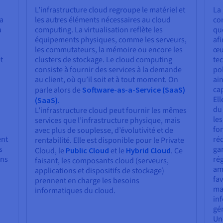
L’infrastructure cloud regroupe le matériel et
La 
la
les autres éléments nécessaires au cloud
con
a
computing. La virtualisation reflète les
quo
équipements physiques, comme les serveurs,
afi
les commutateurs, la mémoire ou encore les
œuv
t
clusters de stockage. Le cloud computing
te
consiste à fournir des services à la demande
po
au client, où qu’il soit et à tout moment. On
ain
cap
parle alors de
Software-as-a-Service (SaaS)
Ell
(SaaS)
.
du 
L’infrastructure cloud peut fournir les mêmes
les
services que l’infrastructure physique, mais
fon
avec plus de souplesse, d’évolutivité et de
ent
réd
rentabilité. Elle est disponible pour le Private
s
gar
Cloud, le
Public Cloud
et le
Hybrid Cloud
. Ce
ons
ré
faisant, les composants cloud (serveurs,
amé
applications et dispositifs de stockage)
fav
prennent en charge les besoins
ma
informatiques du cloud.
inf
gé
Une