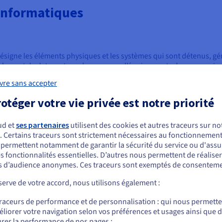
 informatiques
désigne les éléments physiques et les systèmes qui sont détenus, gé
néralement de datacenters, de serveurs, d’équipements de communica
lications d’entreprise.
vre sans accepter
r site pour un usage privé par l’entreprise. La configuration
otéger votre vie privée est notre priorité
lus de puissance, d’espace physique et d’argent que les autres types
vent privilégiée par les entreprises qui doivent maintenir un niveau 
es.
ud et
ses partenaires
utilisent des cookies et autres traceurs sur not
. Certains traceurs sont strictement nécessaires au fonctionnement 
ous semblez être localisé en États-Unis.
s permettent notamment de garantir la sécurité du service ou d'assu
s fonctionnalités essentielles. D’autres nous permettent de réalise
r commander, rendez-vous sur le site de votre pays (États-Unis) et créez un
uel les ressources informatiques sont accessibles via Internet, au l
 d’audience anonymes. Ces traceurs sont exemptés de consenteme
mpte.
mprend les équipements physiques, les ressources extraites et les
uting
.
erve de votre accord, nous utilisons également :
Allez sur le site États-Unis
 plusieurs sites. En effet, le cloud permet de mettre à disposition 
traceurs de performance et de personnalisation : qui nous permett
us.ovhcloud.com/
learn
Anglais
USD - $
ue, en particulier le
stockage des données
et la puissance de cal
liorer votre navigation selon vos préférences et usages ainsi que 
 Ce modèle convient parfaitement aux entreprises qui ont besoin d’év
rer la performance de nos pages ;