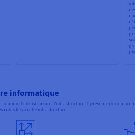
in
de
dan
d’a
pe
pr
sou
grâ
pla
ture informatique
lution d’infrastructure, l’infrastructure IT présente de nombreux dé
s coûts liés à cette infrastructure.