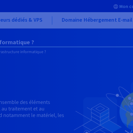
Mon c
eurs dédiés & VPS
Domaine Hébergement E-mail
nformatique ?
frastructure informatique ?
’ensemble des éléments
 au traitement et au
d notamment le matériel, les