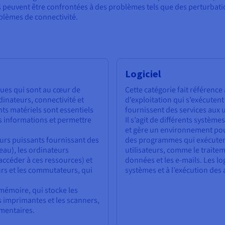
es peuvent être confrontées à des problèmes tels que des perturbat
blèmes de connectivité.
Logiciel
ues qui sont au cœur de
Cette catégorie fait référen
dinateurs, connectivité et
d’exploitation qui s’exécuten
s matériels sont essentiels
fournissent des services aux u
s informations et permettre
Il s’agit de différents systèm
et gère un environnement pour
urs puissants fournissant des
des programmes qui exécutent
eau), les ordinateurs
utilisateurs, comme le traitem
 accéder à ces ressources) et
données et les e-mails. Les lo
rs et les commutateurs, qui
systèmes et à l’exécution des 
mémoire, qui stocke les
s imprimantes et les scanners,
émentaires.