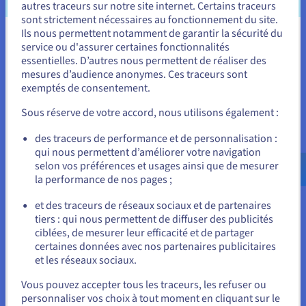
autres traceurs sur notre site internet. Certains traceurs
d'autres utilisateurs ou sites web).
sont strictement nécessaires au fonctionnement du site.
Ils nous permettent notamment de garantir la sécurité du
Pour une utilisation quotidienne des appareils Internet
Vous semblez être localisé en États-
service ou d'assurer certaines fonctionnalités
comme la navigation sur des sites web, le streaming vidéo et
essentielles. D’autres nous permettent de réaliser des
les jeux en ligne, une IP dynamique standard fonctionne
Unis.
mesures d’audience anonymes. Ces traceurs sont
parfaitement bien. Cependant, sécuriser une IP statique ou
exemptés de consentement.
dédiée offre des avantages significatifs dans plusieurs
Pour commander, rendez-vous sur le site de votre pays (États-
Unis) et créez un compte.
situations spécifiques :
Sous réserve de votre accord, nous utilisons également :
Hébergement fiable de services
: Si vous avez
Allez sur le site États-Unis
des traceurs de performance et de personnalisation :
l'intention d'héberger vos propres services directement
qui nous permettent d’améliorer votre navigation
us.ovhcloud.com/
learn
Anglais
USD - $
accessibles depuis Internet—comme un site web, un
selon vos préférences et usages ainsi que de mesurer
serveur de messagerie, un serveur de jeu, un serveur
la performance de nos pages ;
FTP ou des applications spécifiques—une adresse IP
ou
statique est souvent considérée comme essentielle
et des traceurs de réseaux sociaux et de partenaires
pour les appareils et les réseaux hôtes. Une IP statique
tiers : qui nous permettent de diffuser des publicités
Rester sur le site actuel
garantit que votre service reste constamment accessible
ciblées, de mesurer leur efficacité et de partager
au même numéro.
certaines données avec nos partenaires publicitaires
et les réseaux sociaux.
Configurations de sécurité améliorées (liste
Sélectionner un autre site web
blanche IP)
: De nombreux systèmes de sécurité et
Vous pouvez accepter tous les traceurs, les refuser ou
pare-feu permettent aux administrateurs de configurer
personnaliser vos choix à tout moment en cliquant sur le