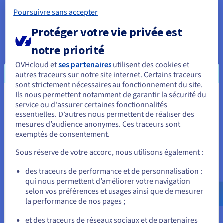
Poursuivre sans accepter
Les HSM polyvalents sont utilisés dans divers secteurs pour
protéger les clés pour des choses comme l'infrastructure à clé
Protéger votre vie privée est
publique, le chiffrement de données transparent, la signature
de code et la gestion des identités. Ils utilisent des normes
notre priorité
cryptographiques courantes telles que PKCS#11.
OVHcloud et
ses partenaires
utilisent des cookies et
En revanche, les HSM de paiement sont des modules de
autres traceurs sur notre site internet. Certains traceurs
dispositifs hautement spécialisés conçus spécifiquement
sont strictement nécessaires au fonctionnement du site.
pour répondre aux exigences de sécurité et de performance
Ils nous permettent notamment de garantir la sécurité du
Vous semblez être localisé en États-
strictes du secteur financier, y compris la sécurisation du
service ou d'assurer certaines fonctionnalités
traitement des transactions, l'émission de cartes et les
essentielles. D’autres nous permettent de réaliser des
Unis.
échanges de blocs PIN, souvent en conformité stricte avec des
mesures d’audience anonymes. Ces traceurs sont
normes telles que PCI PTS HSM.
exemptés de consentement.
Pour commander, rendez-vous sur le site de votre pays (États-
Unis) et créez un compte.
Sous réserve de votre accord, nous utilisons également :
Allez sur le site États-Unis
Cas d'utilisation clés des HSM
des traceurs de performance et de personnalisation :
qui nous permettent d’améliorer votre navigation
us.ovhcloud.com/
Anglais
USD - $
selon vos préférences et usages ainsi que de mesurer
Les HSM ne se limitent pas à un seul secteur ; ils constituent
la performance de nos pages ;
un élément critique partout où des clés de grande valeur ou
ou
des opérations cryptographiques sensibles et soumises à des
et des traceurs de réseaux sociaux et de partenaires
réglementations sont nécessaires. Leurs cas d'utilisation sont