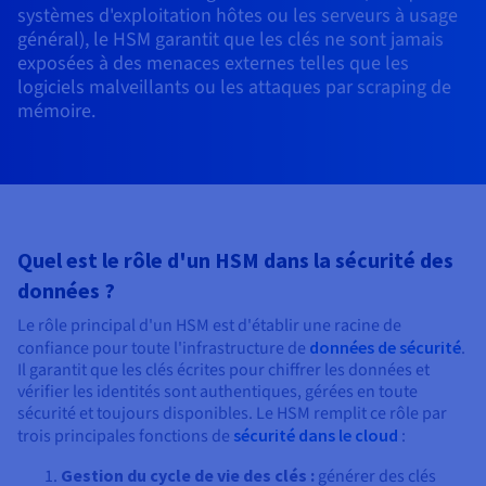
Documentation
systèmes d'exploitation hôtes ou les serveurs à usage
Tarifs
Roadmap & Changelog
général), le HSM garantit que les clés ne sont jamais
Disponibilités par régions
Roadmap & Changelog
exposées à des menaces externes telles que les
Documentation
logiciels malveillants ou les attaques par scraping de
Roadmap & Changelog
mémoire.
Quel est le rôle d'un HSM dans la sécurité des
données ?
Le rôle principal d'un HSM est d'établir une racine de
confiance pour toute l'infrastructure de
données de sécurité
.
Il garantit que les clés écrites pour chiffrer les données et
vérifier les identités sont authentiques, gérées en toute
sécurité et toujours disponibles. Le HSM remplit ce rôle par
trois principales fonctions de
sécurité dans le cloud
:
Gestion du cycle de vie des clés :
générer des clés