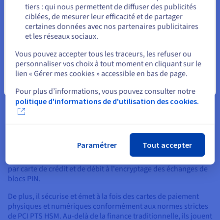
tiers : qui nous permettent de diffuser des publicités
vastes, formant la pierre angulaire de la sécurité pour la
Rester sur le site actuel
ciblées, de mesurer leur efficacité et de partager
finance numérique, l'informatique en nuage et la vérification
certaines données avec nos partenaires publicitaires
d'identité.
et les réseaux sociaux.
Sélectionner un autre site web
Vous pouvez accepter tous les traceurs, les refuser ou
personnaliser vos choix à tout moment en cliquant sur le
lien « Gérer mes cookies » accessible en bas de page.
Fermer
Pour plus d’informations, vous pouvez consulter notre
Sécurisation des transactions financières
politique d'informations de d'utilisation des cookies.
Dans le secteur financier, où la confiance et la conformité
réglementaire sont primordiales, les HSM de paiement dédiés
sont indispensables.
Paramétrer
Tout accepter
Ils protègent les clés utilisées pour tous les aspects du
traitement des paiements, de la sécurisation des transactions
par carte de crédit et de débit à l'encryptage des échanges de
blocs PIN.
De plus, il sécurise et émet à la fois des cartes de paiement
physiques et numériques conformément aux normes strictes
de PCI PTS HSM. Au-delà de la finance traditionnelle, ils jouent