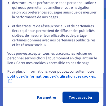
Allez sur le site États-Unis
des traceurs de performance et de personnalisation :
données, nécessitant des mesures de sécurité robustes.
qui nous permettent d’améliorer votre navigation
us.ovhcloud.com/
learn
Anglais
USD - $
selon vos préférences et usages ainsi que de mesurer
Attention également aux coûts et à la complexité. Les
la performance de nos pages ;
entrepôts de données sont exhaustifs, donc naturellement,
ou
vous pourriez penser que la construction et la maintenance
et des traceurs de réseaux sociaux et de partenaires
d'un entrepôt de données peuvent être coûteuses et
tiers : qui nous permettent de diffuser des publicités
complexes. Ne sous-estimez pas l'ampleur de la tâche et
Rester sur le site actuel
ciblées, de mesurer leur efficacité et de partager
assurez-vous d'acquérir les compétences spécialisées et les
certaines données avec nos partenaires publicitaires
investissements importants en infrastructure dont vous avez
et les réseaux sociaux.
besoin.
Sélectionner un autre site web
Vous pouvez accepter tous les traceurs, les refuser ou
Modélisation de données et conception ETL
personnaliser vos choix à tout moment en cliquant sur le
lien « Gérer mes cookies » accessible en bas de page.
La modélisation de données, ETL (Extract, Transform, Load) et
ELT (Extract, Load, Transform) sont trois outils qui forment
Fermer
Pour plus d’informations, vous pouvez consulter notre
l'épine dorsale de l'entreposage de données structurées ; ces
politique d'informations de d'utilisation des cookies.
processus sont liés (même si ETL et ELT sont des alternatives
l'une à l'autre.
Commençons par la modélisation des données. La
modélisation de vos données fournit le modèle de la façon
Paramétrer
Tout accepter
dont les données seront structurées et organisées au sein de
l'entrepôt de données. Les données ne se structurent pas