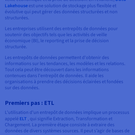
Documentation
Lakehouse
est une solution de stockage plus flexible et
Tarifs
Roadmap & Changelog
évolutive qui peut gérer des données structurées et non
Disponibilités par régions
Roadmap & Changelog
structurées.
Documentation
Roadmap & Changelog
Les entreprises utilisent des entrepôts de données pour
soutenir des objectifs tels que les activités de veille
économique (BI), le reporting et la prise de décision
structurée.
Les entrepôts de données permettent d'obtenir des
informations sur les tendances, les modèles et les relations.
Tout cela peut être découvert dans les informations
contenues dans l'entrepôt de données. Il aide les
organisations à prendre des décisions éclairées et fondées
sur des données.
Premiers pas : ETL
L'utilisation d'un entrepôt de données implique un processus
appelé
ELT
, qui signifie Extraction, Transformation et
Chargement. La première étape consiste à extraire des
données de divers systèmes sources. Il peut s’agir de bases de