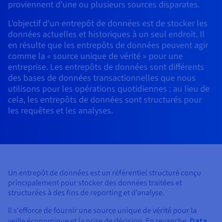
Roadmap & Changelog
proviennent d’une ou plusieurs sources disparates.
AI Endpoints - Catalogue des modèles
Roadmap & Changelog
Roadmap & Changelog
Tarifs
Revendeurs
Tarifs
HYCU for OVHcloud
Guides et documentation
Managed HSM
Disponibilités par régions
MCP Server
L'objectif d'un entrepôt de données est de stocker les
Cloud Native
BGP Services
CDN Infrastructure
Bases de données additionnelles
Quantum
DISTRIBUER MON TRAFIC
USAGES
AI Endpoints - Bases API
Roadmap & Changelog
données actuelles et historiques à un seul endroit. Il
Tous les usages
Documentation
Guides et documentation
SAP HANA ON OVHCLOUD
en résulte que les entrepôts de données peuvent agir
Load Balancer
Dedicated HSM
Roadmap & Changelog
Résilience et AZ
Conformité et certifications
AI & HPC
BGP Services
Option Certificats SSL
Sécurité
PROTECTION & SÉCURITÉ
comme la « source unique de vérité » pour une
AI Endpoints - Batch API
Tarifs
SAP HANA on Bare Metal
Roadmap & Changelog
entreprise. Les entrepôts de données sont différents
Documentation
Disponibilités par régions
Infrastructure Anti-DDoS
Infrastructure Anti-DDoS
Grid computing
OPCP Packager
Option CDN
PROTECTION & SÉCURITÉ
Opérations
des bases de données transactionnelles que nous
Roadmap & Changelog
Tarifs
Documentation
SAP HANA on Private Cloud
GPUS
utilisons pour les opérations quotidiennes : au lieu de
Disponibilités par régions
Roadmap & Changelog
Protection Game DDoS
Virtualisation et conteneurisation
Infrastructure Anti-DDoS
CLOUD READY
USAGES
cela, les entrepôts de données sont structurés pour
Nvidia H200
Développeurs
Documentation
Tarifs
les requêtes et les analyses.
Roadmap & Changelog
Disponibilités par régions
Tarifs
Cloud ready
DNSSEC
Site web et application métier
DNSSEC
Comment créer un site web ?
Nvidia H100
Documentation
Documentation
Tarifs
Roadmap & Changelog
Roadmap & Changelog
Self-Service Portal, API & IaC
SSL Gateway
Tous les usages
SSL Gateway
Héberger votre site WordPress
Régions
Nvidia L40S
Documentation
IAM & Tenant Management
Créer mon site en 1 click
Un entrepôt de données est un référentiel structuré conçu
Roadmap & Changelog
Nvidia L4
Documentation
Tarifs
Documentation
principalement pour stocker des données traitées et
Roadmap & Changelog
OS & licences
Roadmap & Changelog
Gouvernance & Quotas
Créer ma boutique en ligne
structurées à des fins de reporting et d’analyse.
Toutes les GPUs →
Documentation
Il s'efforce de fournir une source unique de vérité pour la
Roadmap & Changelog
Observabilité
veille économique et la prise de décision. En revanche,
Data