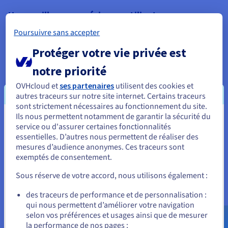
Une meilleure expérience utilisateur
démocratise les informations
Poursuivre sans accepter
Un autre avantage clé est l'expérience utilisateur améliorée.
Protéger votre vie privée est
La recherche cognitive prend en charge les requêtes
naturelles, ce qui permet aux utilisateurs d'effectuer des
notre priorité
requêtes à l'aide d'un jargon conversationnel, comme ils le
OVHcloud et
ses partenaires
utilisent des cookies et
feraient pour poser une question à un expert humain. Cela
autres traceurs sur notre site internet. Certains traceurs
rend la recherche plus intuitive et plus conviviale, éliminant la
sont strictement nécessaires au fonctionnement du site.
nécessité de formuler des requêtes complexes par mots clés.
Ils nous permettent notamment de garantir la sécurité du
Vous semblez être localisé en États-
Cela contribue également à la démocratisation de
service ou d'assurer certaines fonctionnalités
l'information, en permettant aux utilisateurs de tous niveaux
essentielles. D’autres nous permettent de réaliser des
Unis.
techniques d'accéder et de comprendre plus facilement les
mesures d’audience anonymes. Ces traceurs sont
données complexes.
exemptés de consentement.
Pour commander, rendez-vous sur le site de votre pays (États-
Unis) et créez un compte.
La recherche cognitive peut également offrir des expériences
Sous réserve de votre accord, nous utilisons également :
personnalisées, en adaptant la réponse aux préférences
Allez sur le site États-Unis
individuelles, à l'histoire passée et aux informations
des traceurs de performance et de personnalisation :
contextuelles. Cela garantit que les utilisateurs voient les
qui nous permettent d’améliorer votre navigation
us.ovhcloud.com/
Anglais
USD - $
informations clés correspondant à leurs besoins spécifiques.
selon vos préférences et usages ainsi que de mesurer
la performance de nos pages ;