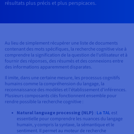
Documentation
résultats plus précis et plus perspicaces.
Tarifs
Roadmap & Changelog
Disponibilités par régions
Roadmap & Changelog
Documentation
Roadmap & Changelog
Au lieu de simplement récupérer une liste de documents
contenant des mots spécifiques, la recherche cognitive vise à
comprendre la signification de la question de l'utilisateur et à
fournir des réponses, des résumés et des connexions entre
des informations apparemment disparates.
Il imite, dans une certaine mesure, les processus cognitifs
humains comme la compréhension du langage, la
reconnaissance des modèles et l'établissement d'inférences.
Plusieurs composants clés fonctionnent ensemble pour
rendre possible la recherche cognitive :
Natural language processing (NLP)
:
La TAL
est
essentielle pour comprendre les nuances du langage
humain, y compris la syntaxe, la sémantique et le
sentiment. Il permet au moteur de recherche