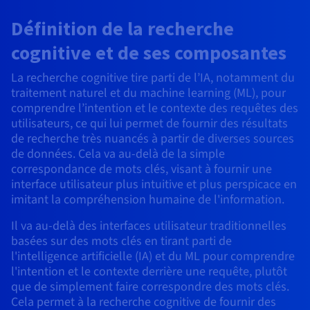
Roadmap & Changelog
AI Endpoints - Catalogue des modèles
Roadmap & Changelog
Roadmap & Changelog
Tarifs
Revendeurs
Tarifs
HYCU for OVHcloud
Définition de la recherche
Guides et documentation
Managed HSM
Disponibilités par régions
MCP Server
Cloud Native
BGP Services
CDN Infrastructure
Bases de données additionnelles
Quantum
DISTRIBUER MON TRAFIC
USAGES
AI Endpoints - Bases API
Roadmap & Changelog
Tous les usages
cognitive et de ses composantes
Documentation
Guides et documentation
SAP HANA ON OVHCLOUD
Load Balancer
Dedicated HSM
Roadmap & Changelog
Résilience et AZ
Conformité et certifications
AI & HPC
BGP Services
Option Certificats SSL
Sécurité
PROTECTION & SÉCURITÉ
La recherche cognitive tire parti de l’IA, notamment du
AI Endpoints - Batch API
Tarifs
SAP HANA on Bare Metal
Roadmap & Changelog
traitement naturel et du machine learning (ML), pour
Documentation
Disponibilités par régions
Infrastructure Anti-DDoS
Infrastructure Anti-DDoS
Grid computing
OPCP Packager
Option CDN
PROTECTION & SÉCURITÉ
Opérations
comprendre l’intention et le contexte des requêtes des
Roadmap & Changelog
Tarifs
Documentation
SAP HANA on Private Cloud
GPUS
utilisateurs, ce qui lui permet de fournir des résultats
Disponibilités par régions
Roadmap & Changelog
Protection Game DDoS
Virtualisation et conteneurisation
Infrastructure Anti-DDoS
de recherche très nuancés à partir de diverses sources
CLOUD READY
USAGES
Nvidia H200
Développeurs
Documentation
Tarifs
de données. Cela va au-delà de la simple
Roadmap & Changelog
Disponibilités par régions
Tarifs
Cloud ready
DNSSEC
Site web et application métier
DNSSEC
Comment créer un site web ?
correspondance de mots clés, visant à fournir une
Nvidia H100
Documentation
Documentation
interface utilisateur plus intuitive et plus perspicace en
Tarifs
Roadmap & Changelog
Roadmap & Changelog
Self-Service Portal, API & IaC
SSL Gateway
Tous les usages
SSL Gateway
Héberger votre site WordPress
imitant la compréhension humaine de l'information.
Régions
Nvidia L40S
Il va au-delà des interfaces utilisateur traditionnelles
Documentation
IAM & Tenant Management
Créer mon site en 1 click
basées sur des mots clés en tirant parti de
Roadmap & Changelog
Nvidia L4
Documentation
Tarifs
Documentation
l'intelligence artificielle (IA) et du ML pour comprendre
Roadmap & Changelog
OS & licences
Roadmap & Changelog
Gouvernance & Quotas
Créer ma boutique en ligne
l'intention et le contexte derrière une requête, plutôt
Toutes les GPUs →
Documentation
que de simplement faire correspondre des mots clés.
Roadmap & Changelog
Observabilité
Cela permet à la recherche cognitive de fournir des