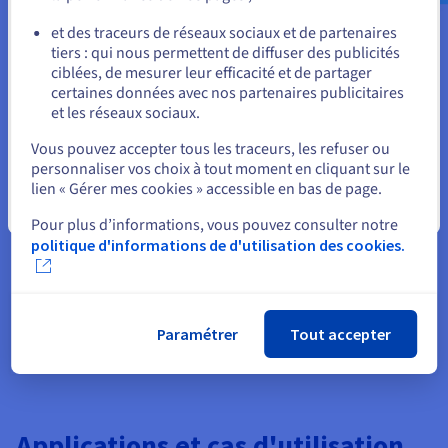
ou
Au-delà des utilisateurs individuels, elle offre des avantages
significatifs aux organisations. Il permet de découvrir des
et des traceurs de réseaux sociaux et de partenaires
connaissances cachées dans de grandes quantités de
tiers : qui nous permettent de diffuser des publicités
Rester sur le site actuel
données, ce qui permet aux entreprises d’exploiter plus
ciblées, de mesurer leur efficacité et de partager
efficacement leurs informations.
certaines données avec nos partenaires publicitaires
et les réseaux sociaux.
Cela peut mener à une innovation améliorée, à un meilleur
Sélectionner un autre site web
service et à des opérations plus efficaces. La recherche
Vous pouvez accepter tous les traceurs, les refuser ou
cognitive facilite également le partage des connaissances et la
personnaliser vos choix à tout moment en cliquant sur le
collaboration en permettant aux employés de trouver et
lien « Gérer mes cookies » accessible en bas de page.
d'accéder plus facilement aux informations à l'échelle de
Fermer
Pour plus d’informations, vous pouvez consulter notre
l'organisation.
politique d'informations de d'utilisation des cookies.
Enfin, il peut favoriser une meilleure prise de décision en
donnant accès à des informations complètes et pertinentes,
ce qui permet aux dirigeants de faire des choix plus éclairés et
stratégiques. En bref, il permet aux individus et aux
Paramétrer
Tout accepter
organisations de libérer le plein potentiel de leurs données,
en transformant l'information en informations exploitables.
Applications et cas d'utilisation