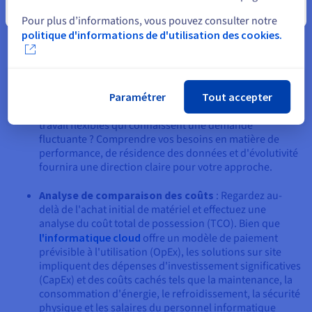
s'assurer que la solution choisie s'aligne avec leurs objectifs à
Fermer
long terme :
Pour plus d’informations, vous pouvez consulter notre
politique d'informations de d'utilisation des cookies.
Évaluation des besoins commerciaux
: La première
étape consiste à évaluer vos exigences spécifiques en
matière de charge de travail. Considérez quels types
d'applications vous allez exécuter : s'agit-il de services
Paramétrer
Tout accepter
critiques qui nécessitent un temps de fonctionnement
constant et une faible latence, ou s'agit-il de charges de
travail flexibles qui connaissent une demande
fluctuante ? Comprendre vos besoins en matière de
performance, de résidence des données et d'évolutivité
fournira une direction claire pour votre approche.
Analyse de comparaison des coûts
: Regardez au-
delà de l'achat initial de matériel et effectuez une
analyse du coût total de possession (TCO). Bien que
l'informatique cloud
offre un modèle de paiement
prévisible à l'utilisation (OpEx), les solutions sur site
impliquent des dépenses d'investissement significatives
(CapEx) et des coûts cachés tels que la maintenance, la
consommation d'énergie, le refroidissement, la sécurité
physique et les salaires du personnel informatique