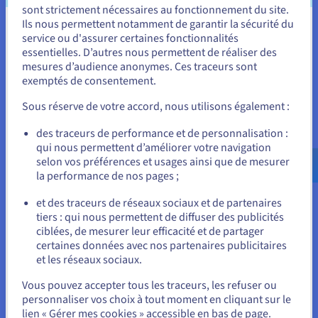
robuste, le modèle de responsabilité partagée signifie que
sont strictement nécessaires au fonctionnement du site.
l'entreprise reste responsable de la sécurisation de ses
Ils nous permettent notamment de garantir la sécurité du
Vous semblez être localisé en États-
données et applications.
service ou d'assurer certaines fonctionnalités
essentielles. D’autres nous permettent de réaliser des
Unis.
La dépendance inhérente à la connectivité Internet peut être
mesures d’audience anonymes. Ces traceurs sont
un point de défaillance, et le risque de verrouillage par le
exemptés de consentement.
Pour commander, rendez-vous sur le site de votre pays (États-
fournisseur est un autre défi significatif, car cela peut rendre
Unis) et créez un compte.
complexe et coûteux la migration des services vers un autre
Sous réserve de votre accord, nous utilisons également :
fournisseur.
Allez sur le site États-Unis
des traceurs de performance et de personnalisation :
qui nous permettent d’améliorer votre navigation
us.ovhcloud.com/
Anglais
USD - $
selon vos préférences et usages ainsi que de mesurer
Considérations clés pour les
la performance de nos pages ;
ou
entreprises
et des traceurs de réseaux sociaux et de partenaires
tiers : qui nous permettent de diffuser des publicités
Rester sur le site actuel
Choisir entre l'hébergement sur site et le cloud nécessite une
ciblées, de mesurer leur efficacité et de partager
évaluation complète des besoins opérationnels uniques
certaines données avec nos partenaires publicitaires
d'une entreprise, de son modèle financier et de sa tolérance
et les réseaux sociaux.
au risque.
Sélectionner un autre site web
Vous pouvez accepter tous les traceurs, les refuser ou
Avant de faire un choix final, les organisations doivent
personnaliser vos choix à tout moment en cliquant sur le
analyser soigneusement plusieurs facteurs critiques pour
lien « Gérer mes cookies » accessible en bas de page.