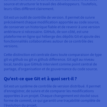
Documentation
source et structurer le travail des développeurs. Toutefois,
Tarifs
Roadmap & Changelog
leurs rôles diffèrent clairement.
Disponibilités par régions
Roadmap & Changelog
Documentation
Git est un outil de contrôle de version. Il permet de suivre
Roadmap & Changelog
précisément chaque modification apportée au code source,
de conserver un historique fiable et de revenir à une version
antérieure si nécessaire. GitHub, de son côté, est une
plateforme en ligne qui héberge des dépôts Git et ajoute des
fonctionnalités collaboratives autour de ce contrôle des
versions.
Cette distinction est centrale dans toute comparaison de type
git vs github ou git vs github difference. Git agit au niveau
local, tandis que GitHub intervient comme point central de
partage, d’organisation et de gouvernance du code source.
Qu’est-ce que Git et à quoi sert-il ?
Git est un système de contrôle de version distribué. Il permet
d’enregistrer, de suivre et de comparer les modifications
apportées à un projet. Chaque changement est stocké sous
forme de commit, ce qui garantit une traçabilité complète de
l’évolution du projet.