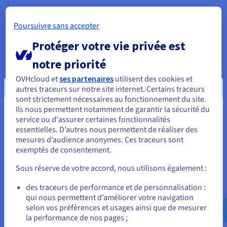
Poursuivre sans accepter
Protéger votre vie privée est
Qualité et contrôle du code
notre priorité
Les fonctionnalités de revue de code de GitHub
renforcent la qualité globale. Les développeurs
OVHcloud et
ses partenaires
utilisent des cookies et
partagent la responsabilité du contrôle des
autres traceurs sur notre site internet. Certains traceurs
modifications.
sont strictement nécessaires au fonctionnement du site.
Ils nous permettent notamment de garantir la sécurité du
Vous semblez être localisé en États-
service ou d'assurer certaines fonctionnalités
essentielles. D’autres nous permettent de réaliser des
Unis.
Apprentissage et formation
mesures d’audience anonymes. Ces traceurs sont
exemptés de consentement.
Pour commander, rendez-vous sur le site de votre pays (États-
Dans un contexte de formation, Git et GitHub permettent
Unis) et créez un compte.
de comprendre concrètement la gestion de versions, le
Sous réserve de votre accord, nous utilisons également :
travail collaboratif et l’organisation d’un dépôt de code
Allez sur le site États-Unis
source.
des traceurs de performance et de personnalisation :
qui nous permettent d’améliorer votre navigation
us.ovhcloud.com/
Anglais
USD - $
selon vos préférences et usages ainsi que de mesurer
la performance de nos pages ;
ou