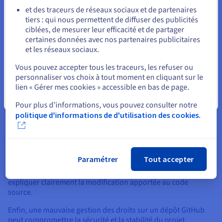
et des traceurs de réseaux sociaux et de partenaires
Les erreurs possibles lors de l’utilisation de Git
tiers : qui nous permettent de diffuser des publicités
Rester sur le site actuel
ciblées, de mesurer leur efficacité et de partager
et Github
certaines données avec nos partenaires publicitaires
Certaines erreurs reviennent fréquemment lors de
et les réseaux sociaux.
Sélectionner un autre site web
l’utilisation de Git et GitHub.
Vous pouvez accepter tous les traceurs, les refuser ou
Confondre Git et GitHub est l’une des plus courantes. Git
personnaliser vos choix à tout moment en cliquant sur le
assure le contrôle des versions et des modifications, tandis
lien « Gérer mes cookies » accessible en bas de page.
que GitHub héberge le dépôt et fournit des fonctionnalités
Fermer
Pour plus d’informations, vous pouvez consulter notre
collaboratives.
politique d'informations de d'utilisation des cookies.
Travailler directement sur la branche principale est une autre
erreur. Sans branches dédiées, le contrôle des changements
devient plus complexe et les risques d’erreurs augmentent.
Paramétrer
Tout accepter
Des messages de commit imprécis nuisent également à la
compréhension de l’historique. Un bon message doit
expliquer clairement la modification apportée au code
source.
Enfin, une mauvaise gestion des droits sur un dépôt GitHub
peut compromettre la sécurité et la stabilité du projet.