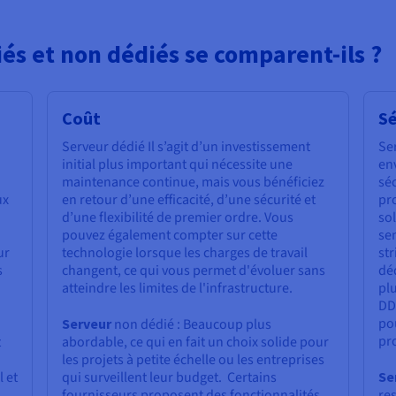
iés et non dédiés se comparent-ils ?
Coût
Sé
Serveur dédié Il s’agit d’un investissement
Se
initial plus important qui nécessite une
en
maintenance continue, mais vous bénéficiez
sé
ux
en retour d’une efficacité, d’une sécurité et
pr
d’une flexibilité de premier ordre. Vous
so
pouvez également compter sur cette
se
ur
technologie lorsque les charges de travail
str
s
changent, ce qui vous permet d'évoluer sans
dé
atteindre les limites de l'infrastructure.
pl
DDo
pou
Serveur
non dédié : Beaucoup plus
pr
t
abordable, ce qui en fait un choix solide pour
les projets à petite échelle ou les entreprises
 et
qui surveillent leur budget. Certains
Se
fournisseurs proposent des fonctionnalités
res