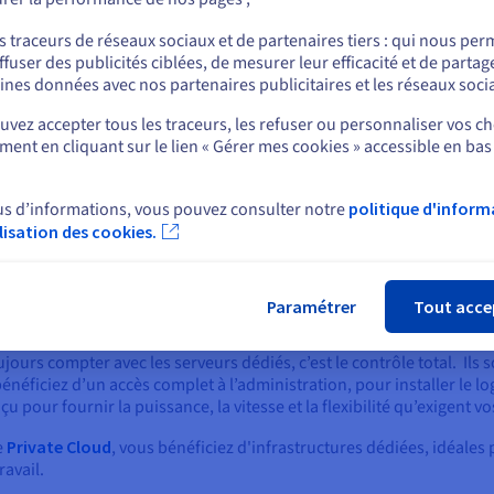
ou
mandes en ressources et nécessitant une puissance de traitement
s traceurs de réseaux sociaux et de partenaires tiers : qui nous per
faible latence
pour offrir aux utilisateurs des expériences fluides 
ffuser des publicités ciblées, de mesurer leur efficacité et de partag
ementations
strictes pour répondre aux normes du secteur et proté
Rester sur le site actuel
ines données avec nos partenaires publicitaires et les réseaux soci
vez accepter tous les traceurs, les refuser ou personnaliser vos ch
ent en cliquant sur le lien « Gérer mes cookies » accessible en bas
Sélectionner un autre site web
petites entreprises qui ont besoin d’une présence fiable sans infra
e test où la flexibilité est plus importante que le rendement maxi
 souhaitent un hébergement simple sans configurations complexes
us d’informations, vous pouvez consulter notre
politique d'inform
urces fluctue et qui ne nécessitent pas de performances constantes
ilisation des cookies.
Fer
s serveurs dédiés ?
Paramétrer
Tout acce
ujours compter avec les serveurs dédiés, c’est le contrôle total. Ils
néficiez d’un accès complet à l’administration, pour installer le logi
u pour fournir la puissance, la vitesse et la flexibilité qu’exigent vo
e
Private Cloud
, vous bénéficiez d'infrastructures dédiées, idéale
ravail.