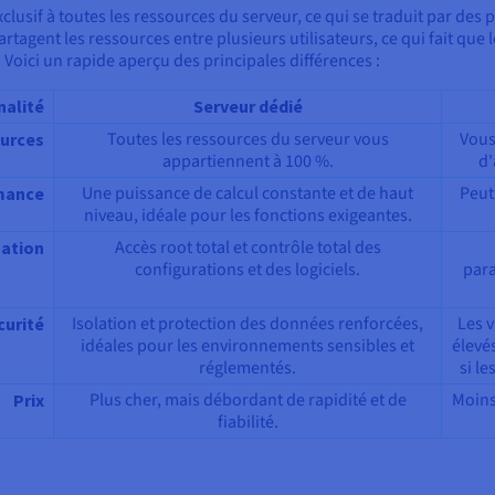
lusif à toutes les ressources du serveur, ce qui se traduit par des
rtagent les ressources entre plusieurs utilisateurs, ce qui fait que 
 Voici un rapide aperçu des principales différences :
nalité
Serveur dédié
Toutes les ressources du serveur vous
Vous
ources
appartiennent à 100 %.
d'
Une puissance de calcul constante et de haut
Peut
mance
niveau, idéale pour les fonctions exigeantes.
Accès root total et contrôle total des
sation
configurations et des logiciels.
para
Isolation et protection des données renforcées,
Les v
curité
idéales pour les environnements sensibles et
élevé
réglementés.
si le
Plus cher, mais débordant de rapidité et de
Moins
Prix
fiabilité.