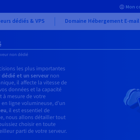
Mon c
eurs dédiés & VPS
Domaine Hébergement E-mail
é
rveur non dédié
isions les plus importantes
r
dédié et un serveur
non
ique, il affecte la vitesse de
 vos données et la capacité
et à mesure de votre
e en ligne volumineuse, d’un
jeu
, il est essentiel de
e, nous allons détailler tout
puissiez choisir en toute
illeur parti de votre serveur.