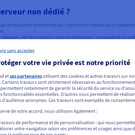
serveur non dédié ?
artups et les petites entreprises qui cherchent à réduire leurs dépe
ié.
s managés, les fournisseurs comme OVHcloud s'occupent de la config
nifie que même les utilisateurs non techniques peuvent gérer l'héb
 de votre site web ou de votre application est un jeu d’enfant : pas
vre sans accepter
otéger votre vie privée est notre priorité
e l’hébergeur gère les mises à jour, les correctifs et l’entretien du
c des fonctionnalités de base et évoluer lorsque vous êtes prêt. L
ud et
ses partenaires
utilisent des cookies et autres traceurs sur not
trafic ou vos demandes de projet augmentent.
. Certains traceurs sont strictement nécessaires au fonctionnement 
ous semblez être localisé en États-Unis.
s permettent notamment de garantir la sécurité du service ou d'assu
s fonctionnalités essentielles. D’autres nous permettent de réalise
r commander, rendez-vous sur le site de votre pays (États-Unis) et créez un
 d’audience anonymes. Ces traceurs sont exemptés de consenteme
mpte.
r l'un ou l'autre type de serveur ?
erve de votre accord, nous utilisons également :
Allez sur le site États-Unis
traceurs de performance et de personnalisation : qui nous permett
us.ovhcloud.com/
Anglais
USD - $
liorer votre navigation selon vos préférences et usages ainsi que 
fréquemment visités qui ne peuvent pas se permettre des ralentis
rer la performance de nos pages ;