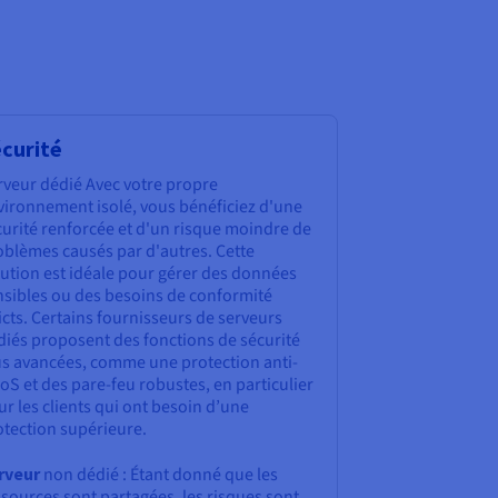
curité
rveur dédié Avec votre propre
vironnement isolé, vous bénéficiez d'une
curité renforcée et d'un risque moindre de
oblèmes causés par d'autres. Cette
lution est idéale pour gérer des données
nsibles ou des besoins de conformité
icts. Certains fournisseurs de serveurs
diés proposent des fonctions de sécurité
us avancées, comme une protection anti-
S et des pare-feu robustes, en particulier
r les clients qui ont besoin d’une
otection supérieure.
rveur
non dédié : Étant donné que les
sources sont partagées, les risques sont