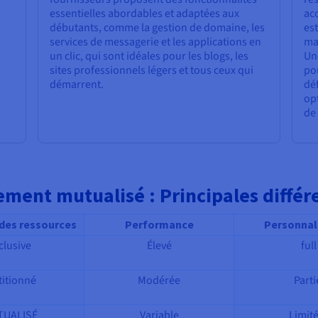
essentielles abordables et adaptées aux
acc
débutants, comme la gestion de domaine, les
est
services de messagerie et les applications en
mat
un clic, qui sont idéales pour les blogs, les
Une
sites professionnels légers et tous ceux qui
pou
démarrent.
déf
opt
de 
ement mutualisé : Principales différ
 des ressources
Performance
Personnal
clusive
Élevé
full
titionné
Modérée
Parti
UALISÉ
Variable
Limit