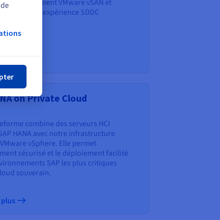
nces, notamment VMware vSAN et
 de
SX pour une expérience SDDC
.
ations
 plus
mer
pter
NA on Private Cloud
teforme combine des serveurs HCI
 SAP HANA avec notre infrastructure
VMware vSphere. Elle permet
ment sécurisé et le déploiement facilité
vironnements SAP les plus critiques
loud souverain.
 plus