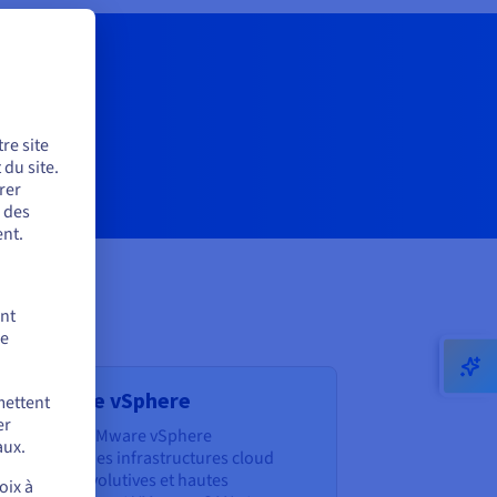
 !
re site
du site.
rer
r des
nt.
ent
de
d VMware vSphere
mettent
er
ion managée VMware vSphere
aux.
d propose des infrastructures cloud
sécurisées, évolutives et hautes
oix à