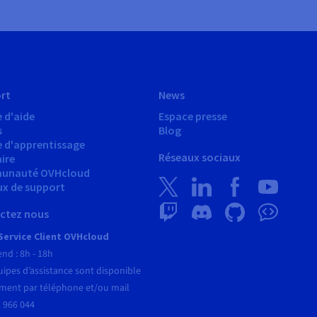
rt
News
 d'aide
Espace presse
s
Blog
e d'apprentissage
Réseaux sociaux
ire
unauté OVHcloud
ux de support
ctez nous
Service Client OVHcloud
end : 8h - 18h
ipes d’assistance sont disponible
ment par téléphone et/ou mail
 966 044