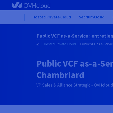
Skip to main content
Home
Hosted Private Cloud
SecNumCloud
Public VCF as-a-Service : entretie
Hosted Private Cloud
Public VCF as-a-Servic
Public VCF as-a-Ser
Chambriard
VP Sales & Alliance Strategic - OVHcloud