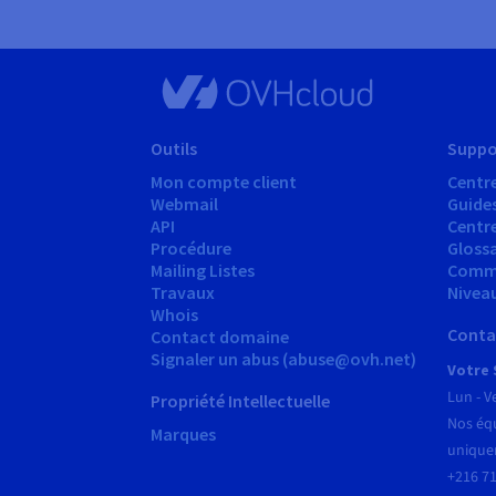
Outils
Suppo
Mon compte client
Centre
Webmail
Guide
API
Centr
Procédure
Glossa
Mailing Listes
Comm
Travaux
Nivea
Whois
Conta
Contact domaine
Signaler un abus (abuse@ovh.net)
Votre 
Lun - V
Propriété Intellectuelle
Nos équ
Marques
unique
+216 71