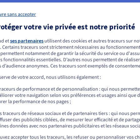
vre sans accepter
émarrez votre consultation gratuite
otéger votre vie privée est notre priorité
Discutez de vos besoins de migration avec nos spécialistes.
ud et
ses partenaires
utilisent des cookies et autres traceurs sur not
Nous contacter
. Certains traceurs sont strictement nécessaires au fonctionnement 
ous semblez être localisé en États-Unis.
s permettent notamment de garantir la sécurité du service ou d'assu
s fonctionnalités essentielles. D’autres nous permettent de réalise
r commander, rendez-vous sur le site de votre pays (États-Unis) et créez un
 d’audience anonymes. Ces traceurs sont exemptés de consenteme
mpte.
erve de votre accord, nous utilisons également :
Allez sur le site États-Unis
 VMware on OVHcloud
traceurs de performance et de personnalisation : qui nous permett
us.ovhcloud.com/
Anglais
USD - $
liorer votre navigation selon vos préférences et usages ainsi que 
rer la performance de nos pages ;
ou
ervice
Manage
s traceurs de réseaux sociaux et de partenaires tiers : qui nous per
ffuser des publicités ciblées, de mesurer leur efficacité et de partag
Rester sur le site actuel
e est une solution VMware
La solut
ines données avec nos partenaires publicitaires et les réseaux soci
ièrement managée, qui
d’OVHclou
ture partagée en tant que
dédiées, 
vez accepter tous les traceurs, les refuser ou personnaliser vos ch