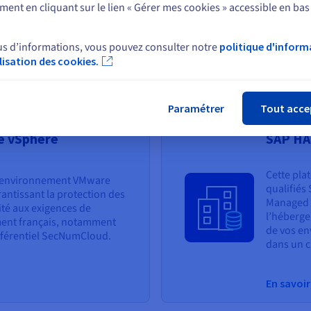
par VMware Cloud Director.
performa
ent en cliquant sur le lien « Gérer mes cookies » accessible en bas
Sélectionner un autre site web
VMware N
complète
us d’informations, vous pouvez consulter notre
politique d'inform
En savoir
ilisation des cookies.
Fer
Paramétrer
Tout acce
 vSphere
SAP HA
Cette pla
 environnement VMware
qualifiés
arantissant la protection des
Managed 
té aux exigences de
l’héberge
ent français, notamment
de vos en
référentiel SecNumCloud.
dans un c
En savoir