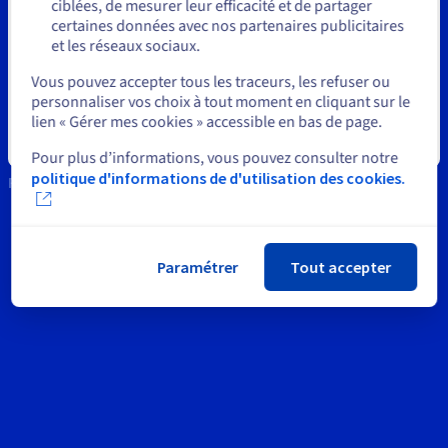
Documentation
ciblées, de mesurer leur efficacité et de partager
Tarifs
News
certaines données avec nos partenaires publicitaires
Roadmap & Changelog
Disponibilités par régions
et les réseaux sociaux.
Roadmap & Changelog
Sélectionner un autre site web
Réseaux sociaux
Documentation
Vous pouvez accepter tous les traceurs, les refuser ou
Roadmap & Changelog
personnaliser vos choix à tout moment en cliquant sur le
lien « Gérer mes cookies » accessible en bas de page.
Fermer
Pour plus d’informations, vous pouvez consulter notre
politique d'informations de d'utilisation des cookies.
Restons connectés
Paramétrer
Tout accepter